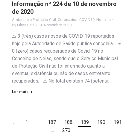
Informação nº 224 de 10 de novembro
de 2020
Ambiente e Proteção Civil
,
Coronavirus COVID19
,
Notícias
By
Filipa Pais
10 Novembro 2020
⚠️ 3 (três) casos novos de COVID-19 reportados
hoje pela Autoridade de Saúde pública concelhia; ⚠️
0 (zero) casos recuperados de Covid-19 no
Concelho de Nelas, sendo que o Serviço Municipal
de Proteção Civil não foi informado quanto a
eventual existência ou não de casos entretanto
recuperados; ⚠️ No total existem 74 (setenta…
Ler mais
←
1
…
187
188
189
190
191
…
270
→