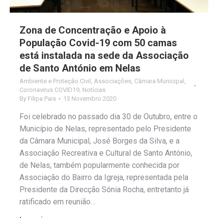
Zona de Concentração e Apoio à
População Covid-19 com 50 camas
está instalada na sede da Associação
de Santo António em Nelas
Ambiente e Proteção Civil
,
Associações
,
Câmara Municipal
,
Coronavirus COVID19
,
Notícias
By
Filipa Pais
13 Novembro 2020
Foi celebrado no passado dia 30 de Outubro, entre o
Município de Nelas, representado pelo Presidente
da Câmara Municipal, José Borges da Silva, e a
Associação Recreativa e Cultural de Santo António,
de Nelas, também popularmente conhecida por
Associação do Bairro da Igreja, representada pela
Presidente da Direcção Sónia Rocha, entretanto já
ratificado em reunião…