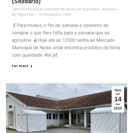
(Solidário)
Câmara Municipal
,
Gabinete de Apoio ao Agricultor
,
Notícias
By
Filipa Pais
15 Novembro 2020
🥬Para muitos, o fim de semana é sinónimo de
comprar o que lhes falta, para a semana que se
aproxima. 🍎Hoje até às 12h00 venha ao Mercado
Municipal de Nelas onde encontra produtos da horta
com qualidade. Até já❗
Ler mais
Nov
14
2020