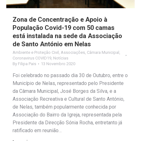
Zona de Concentração e Apoio à
População Covid-19 com 50 camas
está instalada na sede da Associação
de Santo António em Nelas
Ambiente e Proteção Civil
,
Associações
,
Câmara Municipal
,
Coronavirus COVID19
,
Notícias
By
Filipa Pais
13 Novembro 2020
Foi celebrado no passado dia 30 de Outubro, entre o
Município de Nelas, representado pelo Presidente
da Câmara Municipal, José Borges da Silva, e a
Associação Recreativa e Cultural de Santo António,
de Nelas, também popularmente conhecida por
Associação do Bairro da Igreja, representada pela
Presidente da Direcção Sónia Rocha, entretanto já
ratificado em reunião…