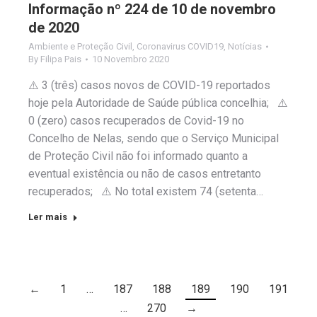
Informação nº 224 de 10 de novembro
de 2020
Ambiente e Proteção Civil
,
Coronavirus COVID19
,
Notícias
By
Filipa Pais
10 Novembro 2020
⚠️ 3 (três) casos novos de COVID-19 reportados
hoje pela Autoridade de Saúde pública concelhia; ⚠️
0 (zero) casos recuperados de Covid-19 no
Concelho de Nelas, sendo que o Serviço Municipal
de Proteção Civil não foi informado quanto a
eventual existência ou não de casos entretanto
recuperados; ⚠️ No total existem 74 (setenta…
Ler mais
←
1
…
187
188
189
190
191
…
270
→