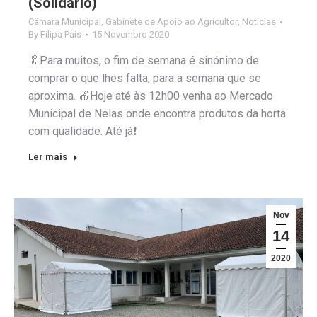
(Solidário)
Câmara Municipal
,
Gabinete de Apoio ao Agricultor
,
Notícias
By
Filipa Pais
15 Novembro 2020
🥬Para muitos, o fim de semana é sinónimo de
comprar o que lhes falta, para a semana que se
aproxima. 🍎Hoje até às 12h00 venha ao Mercado
Municipal de Nelas onde encontra produtos da horta
com qualidade. Até já❗
Ler mais
Nov
14
2020