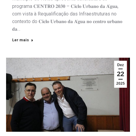
programa 𝐂𝐄𝐍𝐓𝐑𝐎 𝟐𝟎𝟑𝟎 – 𝐂𝐢𝐜𝐥𝐨 𝐔𝐫𝐛𝐚𝐧𝐨 𝐝𝐚 𝐀́𝐠𝐮𝐚,
com vista à Requalificação das Infraestruturas no
contexto do 𝐂𝐢𝐜𝐥𝐨 𝐔𝐫𝐛𝐚𝐧𝐨 𝐝𝐚 𝐀́𝐠𝐮𝐚 𝐧𝐨 𝐜𝐞𝐧𝐭𝐫𝐨 𝐮𝐫𝐛𝐚𝐧𝐨
𝐝𝐚…
Ler mais
Dez
22
2025