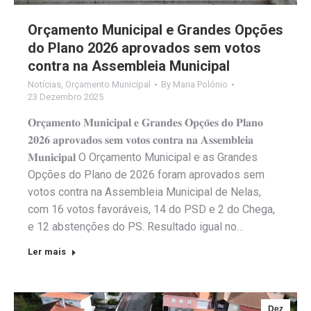
Orçamento Municipal e Grandes Opções
do Plano 2026 aprovados sem votos
contra na Assembleia Municipal
Notícias
,
Orçamento Municipal
By
Maria Polónio
23 Dezembro 2025
𝐎𝐫𝐜̧𝐚𝐦𝐞𝐧𝐭𝐨 𝐌𝐮𝐧𝐢𝐜𝐢𝐩𝐚𝐥 𝐞 𝐆𝐫𝐚𝐧𝐝𝐞𝐬 𝐎𝐩𝐜̧𝐨̃𝐞𝐬 𝐝𝐨 𝐏𝐥𝐚𝐧𝐨
𝟐𝟎𝟐𝟔 𝐚𝐩𝐫𝐨𝐯𝐚𝐝𝐨𝐬 𝐬𝐞𝐦 𝐯𝐨𝐭𝐨𝐬 𝐜𝐨𝐧𝐭𝐫𝐚 𝐧𝐚 𝐀𝐬𝐬𝐞𝐦𝐛𝐥𝐞𝐢𝐚
𝐌𝐮𝐧𝐢𝐜𝐢𝐩𝐚𝐥 O Orçamento Municipal e as Grandes
Opções do Plano de 2026 foram aprovados sem
votos contra na Assembleia Municipal de Nelas,
com 16 votos favoráveis, 14 do PSD e 2 do Chega,
e 12 abstenções do PS. Resultado igual no…
Ler mais
Dez