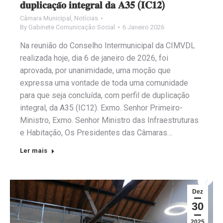
𝐝𝐮𝐩𝐥𝐢𝐜𝐚𝐜̧𝐚̃𝐨 𝐢𝐧𝐭𝐞𝐠𝐫𝐚𝐥 𝐝𝐚 𝐀𝟑𝟓 (𝐈𝐂𝟏𝟐)
Câmara Municipal
,
Notícias
By
Gabinete Comunicação Social
6 Janeiro 2026
Na reunião do Conselho Intermunicipal da CIMVDL
realizada hoje, dia 6 de janeiro de 2026, foi
aprovada, por unanimidade, uma moção que
expressa uma vontade de toda uma comunidade
para que seja concluída, com perfil de duplicação
integral, da A35 (IC12). Exmo. Senhor Primeiro-
Ministro, Exmo. Senhor Ministro das Infraestruturas
e Habitação, Os Presidentes das Câmaras…
Ler mais
Dez
30
2025