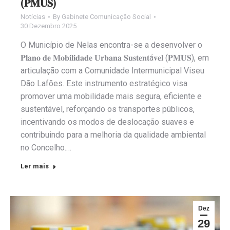
(𝐏𝐌𝐔𝐒)
Notícias
By
Gabinete Comunicação Social
30 Dezembro 2025
O Município de Nelas encontra-se a desenvolver o
𝐏𝐥𝐚𝐧𝐨 𝐝𝐞 𝐌𝐨𝐛𝐢𝐥𝐢𝐝𝐚𝐝𝐞 𝐔𝐫𝐛𝐚𝐧𝐚 𝐒𝐮𝐬𝐭𝐞𝐧𝐭á𝐯𝐞𝐥 (𝐏𝐌𝐔𝐒), em
articulação com a Comunidade Intermunicipal Viseu
Dão Lafões. Este instrumento estratégico visa
promover uma mobilidade mais segura, eficiente e
sustentável, reforçando os transportes públicos,
incentivando os modos de deslocação suaves e
contribuindo para a melhoria da qualidade ambiental
no Concelho.…
Ler mais
Dez
29