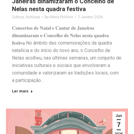
Janeiras dinamizaram o Concelho de
Nelas nesta quadra festiva
Cultura
,
Notícias
By
Maria Polónio
7 Janeiro 2026
𝐂𝐨𝐧𝐜𝐞𝐫𝐭𝐨𝐬 𝐝𝐞 𝐍𝐚𝐭𝐚𝐥 𝐞 𝐂𝐚𝐧𝐭𝐚𝐫 𝐝𝐞 𝐉𝐚𝐧𝐞𝐢𝐫𝐚𝐬
𝐝𝐢𝐧𝐚𝐦𝐢𝐳𝐚𝐫𝐚𝐦 𝐨 𝐂𝐨𝐧𝐜𝐞𝐥𝐡𝐨 𝐝𝐞 𝐍𝐞𝐥𝐚𝐬 𝐧𝐞𝐬𝐭𝐚 𝐪𝐮𝐚𝐝𝐫𝐚
𝐟𝐞𝐬𝐭𝐢𝐯𝐚 No âmbito das comemorações da quadra
natalícia e do início do novo ano, o Concelho de
Nelas acolheu, nas últimas semanas, um conjunto de
iniciativas culturais e sociais que envolveram a
comunidade e valorizaram as tradições locais, com
a participação…
Ler mais
Jan
7