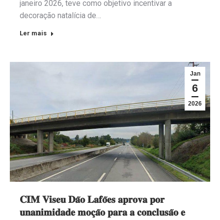
janeiro 2026, teve como objetivo incentivar a
decoração natalícia de…
Ler mais
Jan
6
2026
𝐂𝐈𝐌 𝐕𝐢𝐬𝐞𝐮 𝐃𝐚̃𝐨 𝐋𝐚𝐟𝐨̃𝐞𝐬 𝐚𝐩𝐫𝐨𝐯𝐚 𝐩𝐨𝐫
𝐮𝐧𝐚𝐧𝐢𝐦𝐢𝐝𝐚𝐝𝐞 𝐦𝐨𝐜̧𝐚̃𝐨 𝐩𝐚𝐫𝐚 𝐚 𝐜𝐨𝐧𝐜𝐥𝐮𝐬𝐚̃𝐨 𝐞