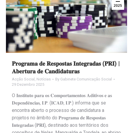
2025
𝐏𝐫𝐨𝐠𝐫𝐚𝐦𝐚 𝐝𝐞 𝐑𝐞𝐬𝐩𝐨𝐬𝐭𝐚𝐬 𝐈𝐧𝐭𝐞𝐠𝐫𝐚𝐝𝐚𝐬 (𝐏𝐑𝐈) |
𝐀𝐛𝐞𝐫𝐭𝐮𝐫𝐚 𝐝𝐞 𝐂𝐚𝐧𝐝𝐢𝐝𝐚𝐭𝐮𝐫𝐚𝐬
Acção Social
,
Notícias
By
Gabinete Comunicação Social
29 Dezembro 2025
O 𝐈𝐧𝐬𝐭𝐢𝐭𝐮𝐭𝐨 𝐩𝐚𝐫𝐚 𝐨𝐬 𝐂𝐨𝐦𝐩𝐨𝐫𝐭𝐚𝐦𝐞𝐧𝐭𝐨𝐬 𝐀𝐝𝐢𝐭𝐢𝐯𝐨𝐬 𝐞 𝐚𝐬
𝐃𝐞𝐩𝐞𝐧𝐝𝐞̂𝐧𝐜𝐢𝐚𝐬, 𝐈.𝐏. (𝐈𝐂𝐀𝐃, 𝐈.𝐏.) informa que se
encontra aberto o processo de candidatura a
projetos no âmbito do 𝐏𝐫𝐨𝐠𝐫𝐚𝐦𝐚 𝐝𝐞 𝐑𝐞𝐬𝐩𝐨𝐬𝐭𝐚𝐬
𝐈𝐧𝐭𝐞𝐠𝐫𝐚𝐝𝐚𝐬 (𝐏𝐑𝐈), destinado aos territórios dos
concelhos de Nelas, Mangualde e Tondela, ao abrigo