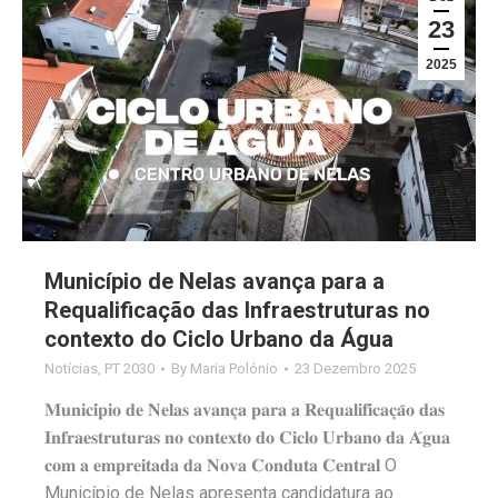
23
2025
Município de Nelas avança para a
Requalificação das Infraestruturas no
contexto do Ciclo Urbano da Água
Notícias
,
PT 2030
By
Maria Polónio
23 Dezembro 2025
𝐌𝐮𝐧𝐢𝐜𝐢́𝐩𝐢𝐨 𝐝𝐞 𝐍𝐞𝐥𝐚𝐬 𝐚𝐯𝐚𝐧𝐜̧𝐚 𝐩𝐚𝐫𝐚 𝐚 𝐑𝐞𝐪𝐮𝐚𝐥𝐢𝐟𝐢𝐜𝐚𝐜̧𝐚̃𝐨 𝐝𝐚𝐬
𝐈𝐧𝐟𝐫𝐚𝐞𝐬𝐭𝐫𝐮𝐭𝐮𝐫𝐚𝐬 𝐧𝐨 𝐜𝐨𝐧𝐭𝐞𝐱𝐭𝐨 𝐝𝐨 𝐂𝐢𝐜𝐥𝐨 𝐔𝐫𝐛𝐚𝐧𝐨 𝐝𝐚 𝐀́𝐠𝐮𝐚
𝐜𝐨𝐦 𝐚 𝐞𝐦𝐩𝐫𝐞𝐢𝐭𝐚𝐝𝐚 𝐝𝐚 𝐍𝐨𝐯𝐚 𝐂𝐨𝐧𝐝𝐮𝐭𝐚 𝐂𝐞𝐧𝐭𝐫𝐚𝐥 O
Município de Nelas apresenta candidatura ao