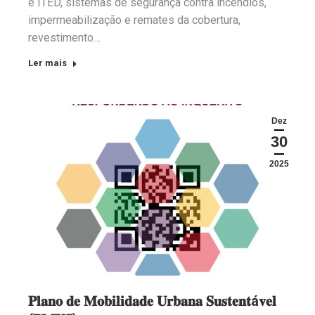
e ITED, sistemas de segurança contra incêndios,
impermeabilização e remates da cobertura,
revestimento…
Ler mais
Dez
30
2025
𝐏𝐥𝐚𝐧𝐨 𝐝𝐞 𝐌𝐨𝐛𝐢𝐥𝐢𝐝𝐚𝐝𝐞 𝐔𝐫𝐛𝐚𝐧𝐚 𝐒𝐮𝐬𝐭𝐞𝐧𝐭á𝐯𝐞𝐥