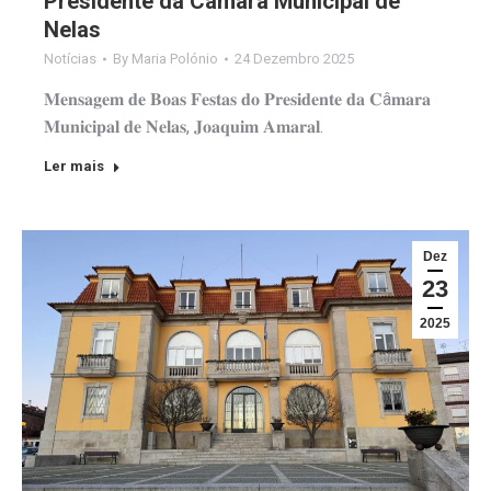
Presidente da Câmara Municipal de
Nelas
Notícias
By
Maria Polónio
24 Dezembro 2025
𝐌𝐞𝐧𝐬𝐚𝐠𝐞𝐦 𝐝𝐞 𝐁𝐨𝐚𝐬 𝐅𝐞𝐬𝐭𝐚𝐬 𝐝𝐨 𝐏𝐫𝐞𝐬𝐢𝐝𝐞𝐧𝐭𝐞 𝐝𝐚 𝐂â𝐦𝐚𝐫𝐚
𝐌𝐮𝐧𝐢𝐜𝐢𝐩𝐚𝐥 𝐝𝐞 𝐍𝐞𝐥𝐚𝐬, 𝐉𝐨𝐚𝐪𝐮𝐢𝐦 𝐀𝐦𝐚𝐫𝐚𝐥.
Ler mais
Dez
23
2025