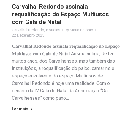
Carvalhal Redondo assinala
requalificação do Espaço Multiusos
com Gala de Natal
Carvalhal Redondo
,
Notícias
By
Maria Polónio
22 Dezembro 2025
𝐂𝐚𝐫𝐯𝐚𝐥𝐡𝐚𝐥 𝐑𝐞𝐝𝐨𝐧𝐝𝐨 𝐚𝐬𝐬𝐢𝐧𝐚𝐥𝐚 𝐫𝐞𝐪𝐮𝐚𝐥𝐢𝐟𝐢𝐜𝐚𝐜̧𝐚̃𝐨 𝐝𝐨 𝐄𝐬𝐩𝐚𝐜̧𝐨
𝐌𝐮𝐥𝐭𝐢𝐮𝐬𝐨𝐬 𝐜𝐨𝐦 𝐆𝐚𝐥𝐚 𝐝𝐞 𝐍𝐚𝐭𝐚𝐥 Anseio antigo, de há
muitos anos, dos Carvalhenses, mas também das
instituições, a requalificação do palco, camarins e
espaço envolvente do espaço Multiusos de
Carvalhal Redondo é hoje uma realidade. Com o
cenário da IV Gala de Natal da Associação “Os
Carvalhenses” como pano…
Ler mais