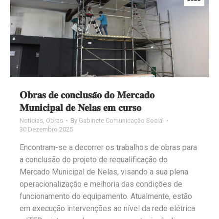
𝐎𝐛𝐫𝐚𝐬 𝐝𝐞 𝐜𝐨𝐧𝐜𝐥𝐮𝐬𝐚̃𝐨 𝐝𝐨 𝐌𝐞𝐫𝐜𝐚𝐝𝐨
𝐌𝐮𝐧𝐢𝐜𝐢𝐩𝐚𝐥 𝐝𝐞 𝐍𝐞𝐥𝐚𝐬 𝐞𝐦 𝐜𝐮𝐫𝐬𝐨
Notícias
,
Obras
By
Gabinete Comunicação Social
30 Dezembro 2025
Encontram-se a decorrer os trabalhos de obras para
a conclusão do projeto de requalificação do
Mercado Municipal de Nelas, visando a sua plena
operacionalização e melhoria das condições de
funcionamento do equipamento. Atualmente, estão
em execução intervenções ao nível da rede elétrica