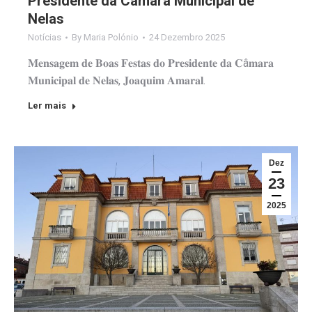
Presidente da Câmara Municipal de
Nelas
Notícias
By
Maria Polónio
24 Dezembro 2025
𝐌𝐞𝐧𝐬𝐚𝐠𝐞𝐦 𝐝𝐞 𝐁𝐨𝐚𝐬 𝐅𝐞𝐬𝐭𝐚𝐬 𝐝𝐨 𝐏𝐫𝐞𝐬𝐢𝐝𝐞𝐧𝐭𝐞 𝐝𝐚 𝐂â𝐦𝐚𝐫𝐚
𝐌𝐮𝐧𝐢𝐜𝐢𝐩𝐚𝐥 𝐝𝐞 𝐍𝐞𝐥𝐚𝐬, 𝐉𝐨𝐚𝐪𝐮𝐢𝐦 𝐀𝐦𝐚𝐫𝐚𝐥.
Ler mais
Dez
23
2025