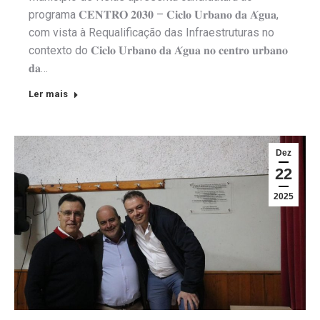
programa 𝐂𝐄𝐍𝐓𝐑𝐎 𝟐𝟎𝟑𝟎 – 𝐂𝐢𝐜𝐥𝐨 𝐔𝐫𝐛𝐚𝐧𝐨 𝐝𝐚 𝐀́𝐠𝐮𝐚,
com vista à Requalificação das Infraestruturas no
contexto do 𝐂𝐢𝐜𝐥𝐨 𝐔𝐫𝐛𝐚𝐧𝐨 𝐝𝐚 𝐀́𝐠𝐮𝐚 𝐧𝐨 𝐜𝐞𝐧𝐭𝐫𝐨 𝐮𝐫𝐛𝐚𝐧𝐨
𝐝𝐚…
Ler mais
Dez
22
2025