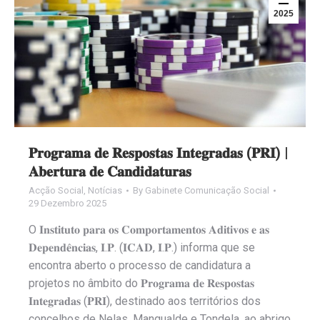
2025
𝐏𝐫𝐨𝐠𝐫𝐚𝐦𝐚 𝐝𝐞 𝐑𝐞𝐬𝐩𝐨𝐬𝐭𝐚𝐬 𝐈𝐧𝐭𝐞𝐠𝐫𝐚𝐝𝐚𝐬 (𝐏𝐑𝐈) |
𝐀𝐛𝐞𝐫𝐭𝐮𝐫𝐚 𝐝𝐞 𝐂𝐚𝐧𝐝𝐢𝐝𝐚𝐭𝐮𝐫𝐚𝐬
Acção Social
,
Notícias
By
Gabinete Comunicação Social
29 Dezembro 2025
O 𝐈𝐧𝐬𝐭𝐢𝐭𝐮𝐭𝐨 𝐩𝐚𝐫𝐚 𝐨𝐬 𝐂𝐨𝐦𝐩𝐨𝐫𝐭𝐚𝐦𝐞𝐧𝐭𝐨𝐬 𝐀𝐝𝐢𝐭𝐢𝐯𝐨𝐬 𝐞 𝐚𝐬
𝐃𝐞𝐩𝐞𝐧𝐝𝐞̂𝐧𝐜𝐢𝐚𝐬, 𝐈.𝐏. (𝐈𝐂𝐀𝐃, 𝐈.𝐏.) informa que se
encontra aberto o processo de candidatura a
projetos no âmbito do 𝐏𝐫𝐨𝐠𝐫𝐚𝐦𝐚 𝐝𝐞 𝐑𝐞𝐬𝐩𝐨𝐬𝐭𝐚𝐬
𝐈𝐧𝐭𝐞𝐠𝐫𝐚𝐝𝐚𝐬 (𝐏𝐑𝐈), destinado aos territórios dos
concelhos de Nelas, Mangualde e Tondela, ao abrigo