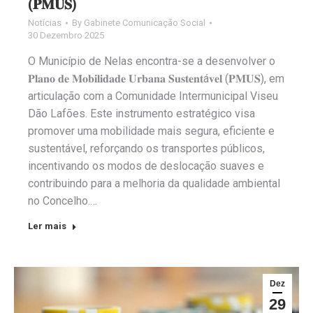
(𝐏𝐌𝐔𝐒)
Notícias
By
Gabinete Comunicação Social
30 Dezembro 2025
O Município de Nelas encontra-se a desenvolver o
𝐏𝐥𝐚𝐧𝐨 𝐝𝐞 𝐌𝐨𝐛𝐢𝐥𝐢𝐝𝐚𝐝𝐞 𝐔𝐫𝐛𝐚𝐧𝐚 𝐒𝐮𝐬𝐭𝐞𝐧𝐭á𝐯𝐞𝐥 (𝐏𝐌𝐔𝐒), em
articulação com a Comunidade Intermunicipal Viseu
Dão Lafões. Este instrumento estratégico visa
promover uma mobilidade mais segura, eficiente e
sustentável, reforçando os transportes públicos,
incentivando os modos de deslocação suaves e
contribuindo para a melhoria da qualidade ambiental
no Concelho.…
Ler mais
Dez
29