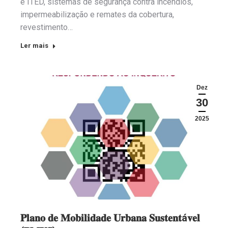
e ITED, sistemas de segurança contra incêndios,
impermeabilização e remates da cobertura,
revestimento…
Ler mais
Dez
30
2025
𝐏𝐥𝐚𝐧𝐨 𝐝𝐞 𝐌𝐨𝐛𝐢𝐥𝐢𝐝𝐚𝐝𝐞 𝐔𝐫𝐛𝐚𝐧𝐚 𝐒𝐮𝐬𝐭𝐞𝐧𝐭á𝐯𝐞𝐥