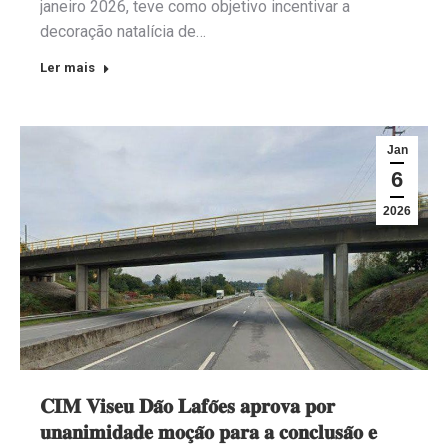
janeiro 2026, teve como objetivo incentivar a
decoração natalícia de…
Ler mais
Jan
6
2026
𝐂𝐈𝐌 𝐕𝐢𝐬𝐞𝐮 𝐃𝐚̃𝐨 𝐋𝐚𝐟𝐨̃𝐞𝐬 𝐚𝐩𝐫𝐨𝐯𝐚 𝐩𝐨𝐫
𝐮𝐧𝐚𝐧𝐢𝐦𝐢𝐝𝐚𝐝𝐞 𝐦𝐨𝐜̧𝐚̃𝐨 𝐩𝐚𝐫𝐚 𝐚 𝐜𝐨𝐧𝐜𝐥𝐮𝐬𝐚̃𝐨 𝐞