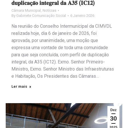
𝐝𝐮𝐩𝐥𝐢𝐜𝐚𝐜̧𝐚̃𝐨 𝐢𝐧𝐭𝐞𝐠𝐫𝐚𝐥 𝐝𝐚 𝐀𝟑𝟓 (𝐈𝐂𝟏𝟐)
Câmara Municipal
,
Notícias
By
Gabinete Comunicação Social
6 Janeiro 2026
Na reunião do Conselho Intermunicipal da CIMVDL
realizada hoje, dia 6 de janeiro de 2026, foi
aprovada, por unanimidade, uma moção que
expressa uma vontade de toda uma comunidade
para que seja concluída, com perfil de duplicação
integral, da A35 (IC12). Exmo. Senhor Primeiro-
Ministro, Exmo. Senhor Ministro das Infraestruturas
e Habitação, Os Presidentes das Câmaras…
Ler mais
Dez
30
2025