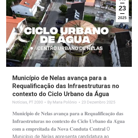
23
2025
Município de Nelas avança para a
Requalificação das Infraestruturas no
contexto do Ciclo Urbano da Água
Notícias
,
PT 2030
By
Maria Polónio
23 Dezembro 2025
𝐌𝐮𝐧𝐢𝐜𝐢́𝐩𝐢𝐨 𝐝𝐞 𝐍𝐞𝐥𝐚𝐬 𝐚𝐯𝐚𝐧𝐜̧𝐚 𝐩𝐚𝐫𝐚 𝐚 𝐑𝐞𝐪𝐮𝐚𝐥𝐢𝐟𝐢𝐜𝐚𝐜̧𝐚̃𝐨 𝐝𝐚𝐬
𝐈𝐧𝐟𝐫𝐚𝐞𝐬𝐭𝐫𝐮𝐭𝐮𝐫𝐚𝐬 𝐧𝐨 𝐜𝐨𝐧𝐭𝐞𝐱𝐭𝐨 𝐝𝐨 𝐂𝐢𝐜𝐥𝐨 𝐔𝐫𝐛𝐚𝐧𝐨 𝐝𝐚 𝐀́𝐠𝐮𝐚
𝐜𝐨𝐦 𝐚 𝐞𝐦𝐩𝐫𝐞𝐢𝐭𝐚𝐝𝐚 𝐝𝐚 𝐍𝐨𝐯𝐚 𝐂𝐨𝐧𝐝𝐮𝐭𝐚 𝐂𝐞𝐧𝐭𝐫𝐚𝐥 O
Município de Nelas apresenta candidatura ao