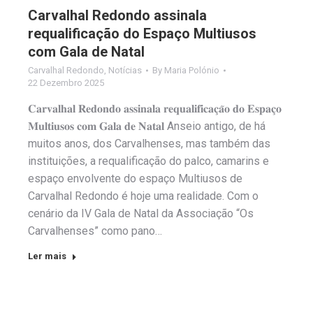
Carvalhal Redondo assinala
requalificação do Espaço Multiusos
com Gala de Natal
Carvalhal Redondo
,
Notícias
By
Maria Polónio
22 Dezembro 2025
𝐂𝐚𝐫𝐯𝐚𝐥𝐡𝐚𝐥 𝐑𝐞𝐝𝐨𝐧𝐝𝐨 𝐚𝐬𝐬𝐢𝐧𝐚𝐥𝐚 𝐫𝐞𝐪𝐮𝐚𝐥𝐢𝐟𝐢𝐜𝐚𝐜̧𝐚̃𝐨 𝐝𝐨 𝐄𝐬𝐩𝐚𝐜̧𝐨
𝐌𝐮𝐥𝐭𝐢𝐮𝐬𝐨𝐬 𝐜𝐨𝐦 𝐆𝐚𝐥𝐚 𝐝𝐞 𝐍𝐚𝐭𝐚𝐥 Anseio antigo, de há
muitos anos, dos Carvalhenses, mas também das
instituições, a requalificação do palco, camarins e
espaço envolvente do espaço Multiusos de
Carvalhal Redondo é hoje uma realidade. Com o
cenário da IV Gala de Natal da Associação “Os
Carvalhenses” como pano…
Ler mais