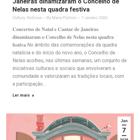
Janeiras dinamizaram o Concelho de
Nelas nesta quadra festiva
Cultura
,
Notícias
By
Maria Polónio
7 Janeiro 2026
𝐂𝐨𝐧𝐜𝐞𝐫𝐭𝐨𝐬 𝐝𝐞 𝐍𝐚𝐭𝐚𝐥 𝐞 𝐂𝐚𝐧𝐭𝐚𝐫 𝐝𝐞 𝐉𝐚𝐧𝐞𝐢𝐫𝐚𝐬
𝐝𝐢𝐧𝐚𝐦𝐢𝐳𝐚𝐫𝐚𝐦 𝐨 𝐂𝐨𝐧𝐜𝐞𝐥𝐡𝐨 𝐝𝐞 𝐍𝐞𝐥𝐚𝐬 𝐧𝐞𝐬𝐭𝐚 𝐪𝐮𝐚𝐝𝐫𝐚
𝐟𝐞𝐬𝐭𝐢𝐯𝐚 No âmbito das comemorações da quadra
natalícia e do início do novo ano, o Concelho de
Nelas acolheu, nas últimas semanas, um conjunto de
iniciativas culturais e sociais que envolveram a
comunidade e valorizaram as tradições locais, com
a participação…
Ler mais
Jan
7