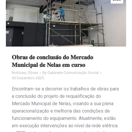
𝐎𝐛𝐫𝐚𝐬 𝐝𝐞 𝐜𝐨𝐧𝐜𝐥𝐮𝐬𝐚̃𝐨 𝐝𝐨 𝐌𝐞𝐫𝐜𝐚𝐝𝐨
𝐌𝐮𝐧𝐢𝐜𝐢𝐩𝐚𝐥 𝐝𝐞 𝐍𝐞𝐥𝐚𝐬 𝐞𝐦 𝐜𝐮𝐫𝐬𝐨
Notícias
,
Obras
By
Gabinete Comunicação Social
30 Dezembro 2025
Encontram-se a decorrer os trabalhos de obras para
a conclusão do projeto de requalificação do
Mercado Municipal de Nelas, visando a sua plena
operacionalização e melhoria das condições de
funcionamento do equipamento. Atualmente, estão
em execução intervenções ao nível da rede elétrica