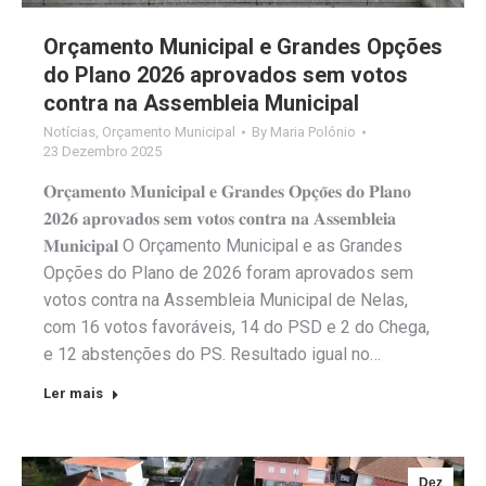
Orçamento Municipal e Grandes Opções
do Plano 2026 aprovados sem votos
contra na Assembleia Municipal
Notícias
,
Orçamento Municipal
By
Maria Polónio
23 Dezembro 2025
𝐎𝐫𝐜̧𝐚𝐦𝐞𝐧𝐭𝐨 𝐌𝐮𝐧𝐢𝐜𝐢𝐩𝐚𝐥 𝐞 𝐆𝐫𝐚𝐧𝐝𝐞𝐬 𝐎𝐩𝐜̧𝐨̃𝐞𝐬 𝐝𝐨 𝐏𝐥𝐚𝐧𝐨
𝟐𝟎𝟐𝟔 𝐚𝐩𝐫𝐨𝐯𝐚𝐝𝐨𝐬 𝐬𝐞𝐦 𝐯𝐨𝐭𝐨𝐬 𝐜𝐨𝐧𝐭𝐫𝐚 𝐧𝐚 𝐀𝐬𝐬𝐞𝐦𝐛𝐥𝐞𝐢𝐚
𝐌𝐮𝐧𝐢𝐜𝐢𝐩𝐚𝐥 O Orçamento Municipal e as Grandes
Opções do Plano de 2026 foram aprovados sem
votos contra na Assembleia Municipal de Nelas,
com 16 votos favoráveis, 14 do PSD e 2 do Chega,
e 12 abstenções do PS. Resultado igual no…
Ler mais
Dez