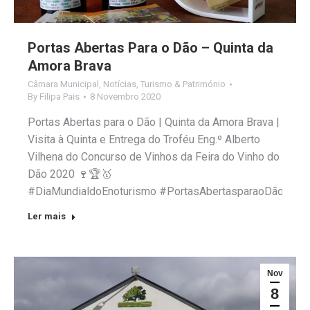
Portas Abertas Para o Dão – Quinta da
Amora Brava
Câmara Municipal
,
Notícias
,
Turismo & Património
By
Filipa Pais
8 Novembro 2020
Portas Abertas para o Dão | Quinta da Amora Brava |
Visita à Quinta e Entrega do Troféu Eng.º Alberto
Vilhena do Concurso de Vinhos da Feira do Vinho do
Dão 2020 🍷🏆🥇
#DiaMundialdoEnoturismo #PortasAbertasparaoDão #Am
Ler mais
Nov
8