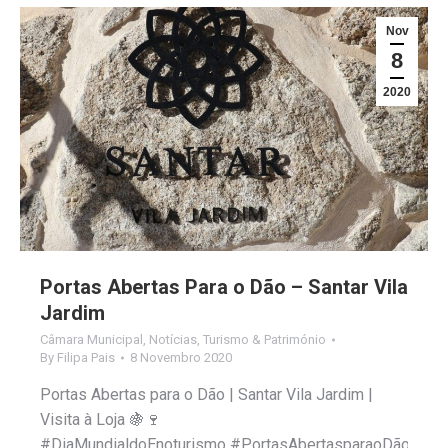
Nov
8
2020
Portas Abertas Para o Dão – Santar Vila
Jardim
Câmara Municipal
,
Notícias
,
Turismo & Património
By
Filipa Pais
8 Novembro 2020
Portas Abertas para o Dão | Santar Vila Jardim |
Visita à Loja 🍇🍷
#DiaMundialdoEnoturismo #PortasAbertasparaoDão #San