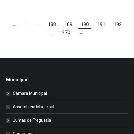
←
1
…
188
189
190
191
192
…
270
→
Município
Câmara Municipal
Assembleia Municipal
Juntas de Freguesia
Contactos