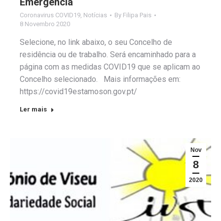
Emergência
Coronavirus COVID19
,
Notícias
By
Filipa Pais
8 Novembro 2020
Selecione, no link abaixo, o seu Concelho de
residência ou de trabalho. Será encaminhado para a
página com as medidas COVID19 que se aplicam ao
Concelho selecionado. Mais informações em:
https://covid19estamoson.gov.pt/
Ler mais
Nov
8
2020