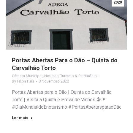
2020
Portas Abertas Para o Dão – Quinta do
Carvalhão Torto
Câmara Municipal
,
Notícias
,
Turismo & Património
By
Filipa Pais
8 Novembro 2020
Portas Abertas para o Dão | Quinta do Carvalhão
Torto | Visita à Quinta e Prova de Vinhos 🍇🍷
#DiaMundialdoEnoturismo #PortasAbertasparaoDão #Qui
Ler mais