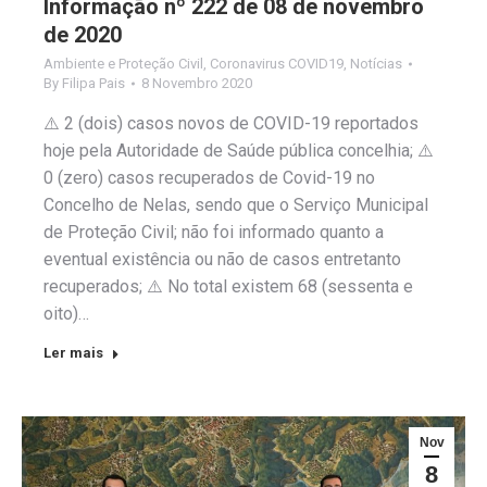
Informação nº 222 de 08 de novembro
de 2020
Ambiente e Proteção Civil
,
Coronavirus COVID19
,
Notícias
By
Filipa Pais
8 Novembro 2020
⚠️ 2 (dois) casos novos de COVID-19 reportados
hoje pela Autoridade de Saúde pública concelhia; ⚠️
0 (zero) casos recuperados de Covid-19 no
Concelho de Nelas, sendo que o Serviço Municipal
de Proteção Civil; não foi informado quanto a
eventual existência ou não de casos entretanto
recuperados; ⚠️ No total existem 68 (sessenta e
oito)…
Ler mais
Nov
8