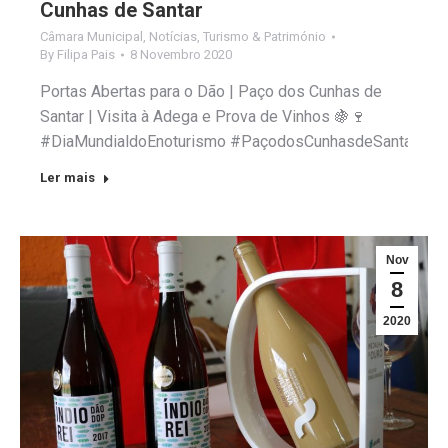
Cunhas de Santar
Câmara Municipal
,
Notícias
,
Turismo & Património
By
Filipa Pais
8 Novembro 2020
Portas Abertas para o Dão | Paço dos Cunhas de
Santar | Visita à Adega e Prova de Vinhos 🍇🍷
#DiaMundialdoEnoturismo #PaçodosCunhasdeSantar #de
Ler mais
Nov
8
2020