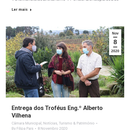
Ler mais
Nov
8
2020
Entrega dos Troféus Eng.º Alberto
Vilhena
Câmara Municipal
,
Notícias
,
Turismo & Património
By
Filipa Pais
8 Novembro 2020