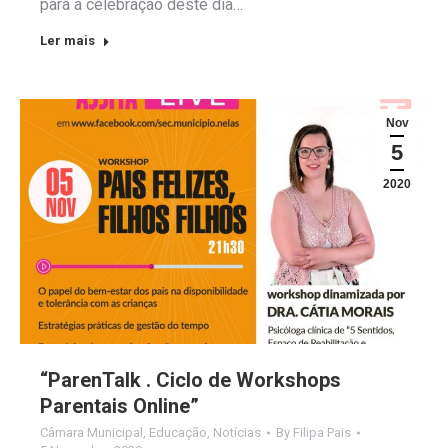
para a celebração deste dia…
Ler mais
Nov
5
2020
“ParenTalk . Ciclo de Workshops
Parentais Online”
Câmara Municipal
,
Educação
,
Notícias
By
Filipa Pais