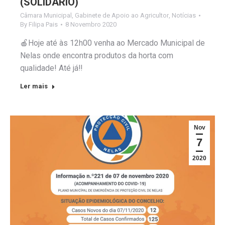
(SOLIDÁRIO)
Câmara Municipal
,
Gabinete de Apoio ao Agricultor
,
Notícias
By
Filipa Pais
8 Novembro 2020
🍎Hoje até às 12h00 venha ao Mercado Municipal de
Nelas onde encontra produtos da horta com
qualidade! Até já‼️
Ler mais
Nov
7
2020