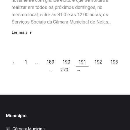
novamente com grande êxito, e que se voltará a
realizar em todos os próximos domingos, no
mesmo local, entre as 8:00 e as 12:00 horas, os
Serviços Sociais da Câmara Municipal de Nelas…
Ler mais
←
1
…
189
190
191
192
193
…
270
→
Município
Câmara Municipal