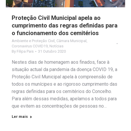
Proteção Civil Municipal apela ao
cumprimento das regras definidas para
o funcionamento dos cemitérios
Ambiente e Proteção Civil
,
Câmara Municipal
,
Coronavirus COVID19
,
Notícias
By
Filipa Pais
31 Outubro 2020
Nestes dias de homenagem aos finados, face à
situação actual da pandemia da doença COVID 19, a
Proteção Civil Municipal apela à compreensão de
todos os munícipes e ao rigoroso cumprimento das
regras definidas para os cemitérios do Concelho.
Para além dessas medidas, apelamos a todos para
que evitem as concentrações de pessoas no…
Ler mais