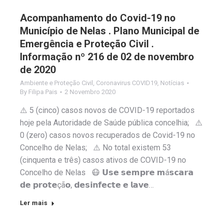
Acompanhamento do Covid-19 no
Município de Nelas . Plano Municipal de
Emergência e Proteção Civil .
Informação nº 216 de 02 de novembro
de 2020
Ambiente e Proteção Civil
,
Coronavirus COVID19
,
Notícias
By
Filipa Pais
2 Novembro 2020
⚠️ 5 (cinco) casos novos de COVID-19 reportados
hoje pela Autoridade de Saúde pública concelhia; ⚠️
0 (zero) casos novos recuperados de Covid-19 no
Concelho de Nelas; ⚠️ No total existem 53
(cinquenta e três) casos ativos de COVID-19 no
Concelho de Nelas 😷 𝗨𝘀𝗲 𝘀𝗲𝗺𝗽𝗿𝗲 𝗺á𝘀𝗰𝗮𝗿𝗮
𝗱𝗲 𝗽𝗿𝗼𝘁𝗲çã𝗼, 𝗱𝗲𝘀𝗶𝗻𝗳𝗲𝗰𝘁𝗲 𝗲 𝗹𝗮𝘃𝗲…
Ler mais