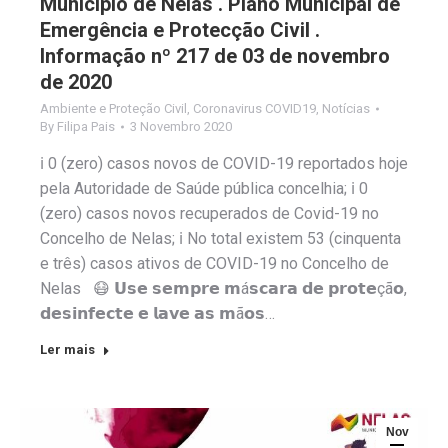
Município de Nelas . Plano Municipal de
Emergência e Protecção Civil .
Informação nº 217 de 03 de novembro
de 2020
Ambiente e Proteção Civil
,
Coronavirus COVID19
,
Notícias
By
Filipa Pais
3 Novembro 2020
ℹ️ 0 (zero) casos novos de COVID-19 reportados hoje
pela Autoridade de Saúde pública concelhia; ℹ️ 0
(zero) casos novos recuperados de Covid-19 no
Concelho de Nelas; ℹ️ No total existem 53 (cinquenta
e três) casos ativos de COVID-19 no Concelho de
Nelas 😷 𝗨𝘀𝗲 𝘀𝗲𝗺𝗽𝗿𝗲 𝗺á𝘀𝗰𝗮𝗿𝗮 𝗱𝗲 𝗽𝗿𝗼𝘁𝗲çã𝗼,
𝗱𝗲𝘀𝗶𝗻𝗳𝗲𝗰𝘁𝗲 𝗲 𝗹𝗮𝘃𝗲 𝗮𝘀 𝗺ã𝗼𝘀…
Ler mais
Nov