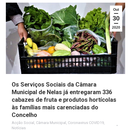
Out
30
2020
Os Serviços Sociais da Câmara
Municipal de Nelas já entregaram 336
cabazes de fruta e produtos hortícolas
às famílias mais carenciadas do
Concelho
Acção Social
,
Câmara Municipal
,
Coronavirus COVID19
,
Notícias