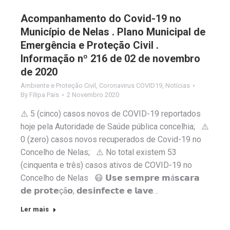
Acompanhamento do Covid-19 no
Município de Nelas . Plano Municipal de
Emergência e Proteção Civil .
Informação nº 216 de 02 de novembro
de 2020
Ambiente e Proteção Civil
,
Coronavirus COVID19
,
Notícias
By
Filipa Pais
2 Novembro 2020
⚠️ 5 (cinco) casos novos de COVID-19 reportados
hoje pela Autoridade de Saúde pública concelhia; ⚠️
0 (zero) casos novos recuperados de Covid-19 no
Concelho de Nelas; ⚠️ No total existem 53
(cinquenta e três) casos ativos de COVID-19 no
Concelho de Nelas 😷 𝗨𝘀𝗲 𝘀𝗲𝗺𝗽𝗿𝗲 𝗺á𝘀𝗰𝗮𝗿𝗮
𝗱𝗲 𝗽𝗿𝗼𝘁𝗲çã𝗼, 𝗱𝗲𝘀𝗶𝗻𝗳𝗲𝗰𝘁𝗲 𝗲 𝗹𝗮𝘃𝗲…
Ler mais