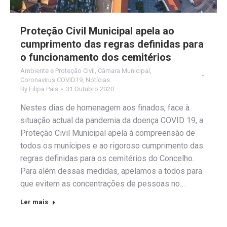
Proteção Civil Municipal apela ao
cumprimento das regras definidas para
o funcionamento dos cemitérios
Ambiente e Proteção Civil
,
Câmara Municipal
,
Coronavirus COVID19
,
Notícias
By
Filipa Pais
31 Outubro 2020
Nestes dias de homenagem aos finados, face à
situação actual da pandemia da doença COVID 19, a
Proteção Civil Municipal apela à compreensão de
todos os munícipes e ao rigoroso cumprimento das
regras definidas para os cemitérios do Concelho.
Para além dessas medidas, apelamos a todos para
que evitem as concentrações de pessoas no…
Ler mais