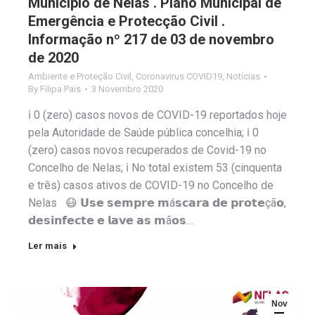
Município de Nelas . Plano Municipal de
Emergência e Protecção Civil .
Informação nº 217 de 03 de novembro
de 2020
Ambiente e Proteção Civil
,
Coronavirus COVID19
,
Notícias
By
Filipa Pais
3 Novembro 2020
ℹ️ 0 (zero) casos novos de COVID-19 reportados hoje
pela Autoridade de Saúde pública concelhia; ℹ️ 0
(zero) casos novos recuperados de Covid-19 no
Concelho de Nelas; ℹ️ No total existem 53 (cinquenta
e três) casos ativos de COVID-19 no Concelho de
Nelas 😷 𝗨𝘀𝗲 𝘀𝗲𝗺𝗽𝗿𝗲 𝗺á𝘀𝗰𝗮𝗿𝗮 𝗱𝗲 𝗽𝗿𝗼𝘁𝗲çã𝗼,
𝗱𝗲𝘀𝗶𝗻𝗳𝗲𝗰𝘁𝗲 𝗲 𝗹𝗮𝘃𝗲 𝗮𝘀 𝗺ã𝗼𝘀…
Ler mais
Nov