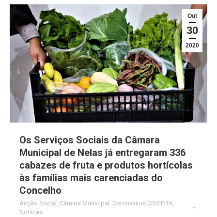
Out
30
2020
Os Serviços Sociais da Câmara
Municipal de Nelas já entregaram 336
cabazes de fruta e produtos hortícolas
às famílias mais carenciadas do
Concelho
Acção Social
,
Câmara Municipal
,
Coronavirus COVID19
,
Notícias