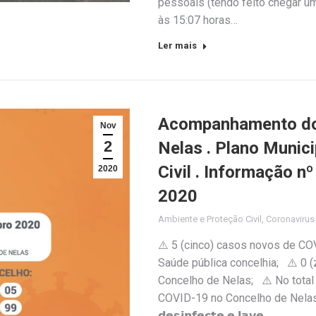
pessoais (tendo feito chegar u
às 15:07 horas…
Ler mais
Acompanhamento do 
Nov
2
Nelas . Plano Munic
Civil . Informação 
2020
2020
Ambiente e Proteção Civil
,
Coronaviru
⚠️ 5 (cinco) casos novos de CO
Saúde pública concelhia; ⚠️ 0 
Concelho de Nelas; ⚠️ No total 
COVID-19 no Concelho de Nelas 😷 𝗨
𝗱𝗲𝘀𝗶𝗻𝗳𝗲𝗰𝘁𝗲 𝗲 𝗹𝗮𝘃𝗲…