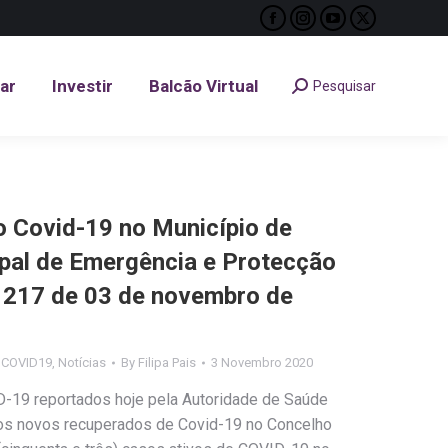
Facebook
Instagram
YouTube
X
tar
Investir
Balcão Virtual
Pesquisar
Search:
page
page
page
page
opens
opens
opens
opens
tar
Investir
Balcão Virtual
Pesquisar
Search:
in
in
in
in
new
new
new
new
window
window
window
window
Covid-19 no Município de
ipal de Emergência e Protecção
nº 217 de 03 de novembro de
s COVID19
,
Notícias
By
Filipa Pais
3 Novembro 2020
ID-19 reportados hoje pela Autoridade de Saúde
casos novos recuperados de Covid-19 no Concelho