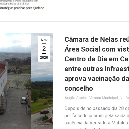
Câmara de Nelas reú
Nov
2
Área Social com vis
Centro de Dia em Ca
2020
entre outras infraes
aprova vacinação da
concelho
Acção Social
,
Câmara Municipal
,
Notíc
Depois de no passado dia 28 de
por falta de quórum pela saída
ausência da Vereadora Mafalda L