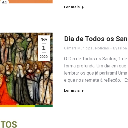
Ler mais
Dia de Todos os San
Nov
1
Câmara Municipal
,
Notícias
By
Filipa
2020
O Dia de Todos os Santos, 1 de
forma profunda. Um dia em que 
lembrar os que já partiram! Uma
e que nos remete à reflexão. E
Ler mais