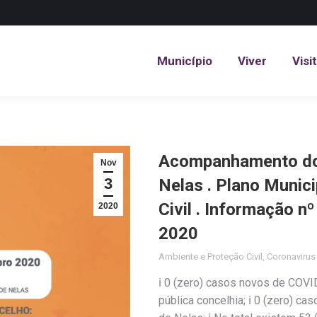
Município
Viver
Visi
Município
Viver
Visi
Acompanhamento do 
Nov
3
Nelas . Plano Munic
Civil . Informação 
2020
2020
Ambiente e Proteção Civil
,
Coronaviru
ℹ️ 0 (zero) casos novos de COV
pública concelhia; ℹ️ 0 (zero) 