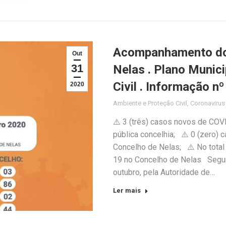
Acompanhamento do 
Out
31
Nelas . Plano Munic
Civil . Informação n
2020
Ambiente e Proteção Civil
,
Coronaviru
⚠️ 3 (três) casos novos de COV
pública concelhia; ⚠️ 0 (zero)
Concelho de Nelas; ⚠️ No total
19 no Concelho de Nelas Segund
outubro, pela Autoridade de…
Ler mais