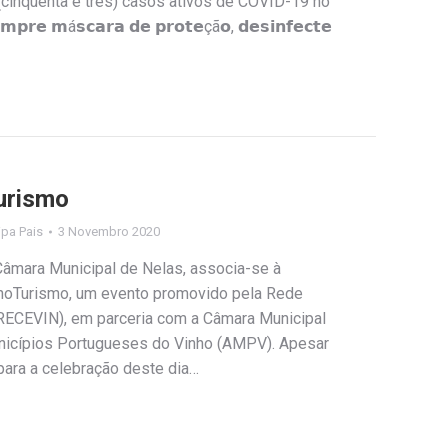
3 (cinquenta e três) casos ativos de COVID-19 no
𝗲 𝗺á𝘀𝗰𝗮𝗿𝗮 𝗱𝗲 𝗽𝗿𝗼𝘁𝗲çã𝗼, 𝗱𝗲𝘀𝗶𝗻𝗳𝗲𝗰𝘁𝗲
urismo
lipa Pais
3 Novembro 2020
Câmara Municipal de Nelas, associa-se à
EnoTurismo, um evento promovido pela Rede
RECEVIN), em parceria com a Câmara Municipal
nicípios Portugueses do Vinho (AMPV). Apesar
para a celebração deste dia…