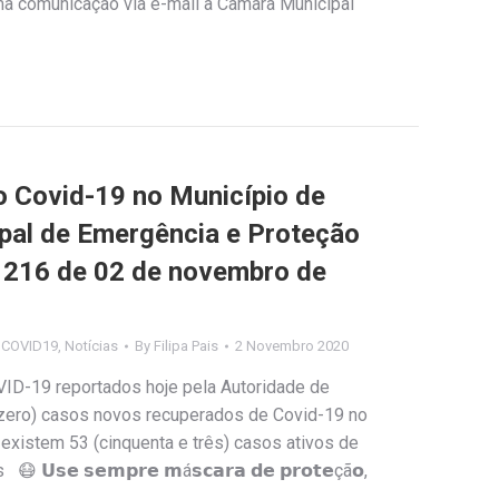
ma comunicação via e-mail à Câmara Municipal
Covid-19 no Município de
ipal de Emergência e Proteção
nº 216 de 02 de novembro de
s COVID19
,
Notícias
By
Filipa Pais
2 Novembro 2020
VID-19 reportados hoje pela Autoridade de
(zero) casos novos recuperados de Covid-19 no
existem 53 (cinquenta e três) casos ativos de
𝘀𝗲 𝘀𝗲𝗺𝗽𝗿𝗲 𝗺á𝘀𝗰𝗮𝗿𝗮 𝗱𝗲 𝗽𝗿𝗼𝘁𝗲çã𝗼,