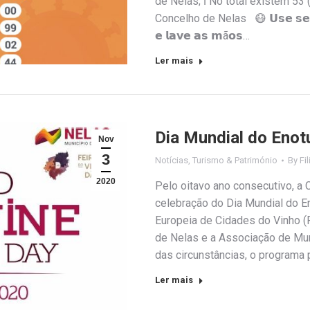
de Nelas; ℹ️ No total existem 5
Concelho de Nelas 😷 𝗨𝘀𝗲 𝘀𝗲𝗺𝗽𝗿
𝗲 𝗹𝗮𝘃𝗲 𝗮𝘀 𝗺ã𝗼𝘀…
Ler mais
Dia Mundial do Enot
Nov
3
Notícias
,
Turismo & Património
By
Fi
2020
Pelo oitavo ano consecutivo, a 
celebração do Dia Mundial do 
Europeia de Cidades do Vinho (
de Nelas e a Associação de Mu
das circunstâncias, o programa 
Ler mais