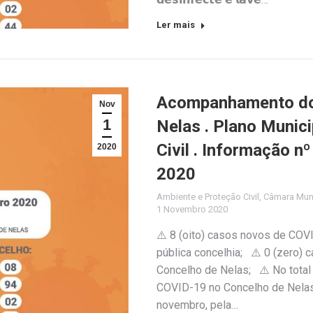
Ler mais
Acompanhamento do 
Nov
1
Nelas . Plano Munic
Civil . Informação n
2020
2020
Ambiente e Proteção Civil
,
Câmara Muni
1 Novembro 2020
⚠️ 8 (oito) casos novos de COV
pública concelhia; ⚠️ 0 (zero)
Concelho de Nelas; ⚠️ No total 
COVID-19 no Concelho de Nelas
novembro, pela…