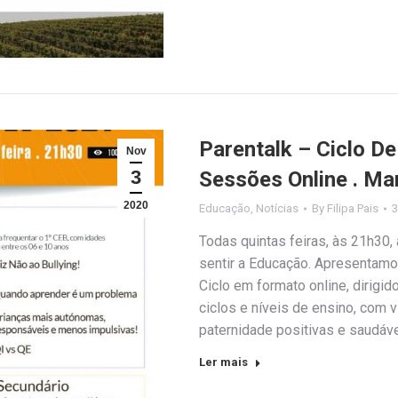
Parentalk – Ciclo D
Nov
3
Sessões Online . Ma
2020
Educação
,
Notícias
By
Filipa Pais
3
Todas quintas feiras, às 21h30, 
sentir a Educação. Apresentam
Ciclo em formato online, dirig
ciclos e níveis de ensino, com 
paternidade positivas e saudáv
Ler mais