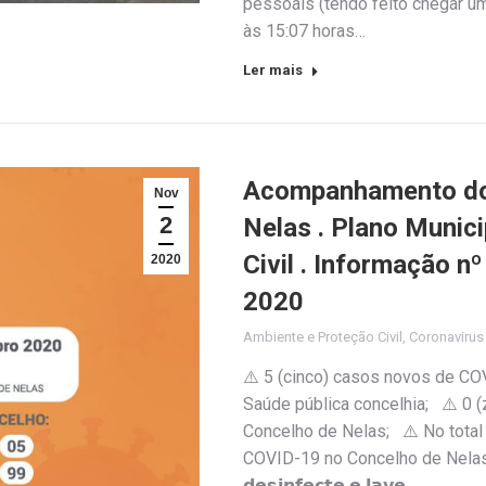
pessoais (tendo feito chegar u
às 15:07 horas…
Ler mais
Acompanhamento do 
Nov
2
Nelas . Plano Munic
Civil . Informação 
2020
2020
Ambiente e Proteção Civil
,
Coronaviru
⚠️ 5 (cinco) casos novos de CO
Saúde pública concelhia; ⚠️ 0 
Concelho de Nelas; ⚠️ No total 
COVID-19 no Concelho de Nelas 😷 𝗨
𝗱𝗲𝘀𝗶𝗻𝗳𝗲𝗰𝘁𝗲 𝗲 𝗹𝗮𝘃𝗲…