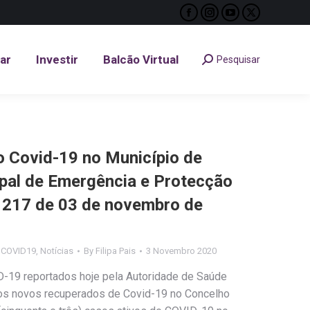
Facebook
Instagram
YouTube
X
tar
Investir
Balcão Virtual
Pesquisar
Search:
page
page
page
page
opens
opens
opens
opens
tar
Investir
Balcão Virtual
Pesquisar
Search:
in
in
in
in
new
new
new
new
window
window
window
window
Covid-19 no Município de
ipal de Emergência e Protecção
nº 217 de 03 de novembro de
s COVID19
,
Notícias
By
Filipa Pais
3 Novembro 2020
ID-19 reportados hoje pela Autoridade de Saúde
casos novos recuperados de Covid-19 no Concelho