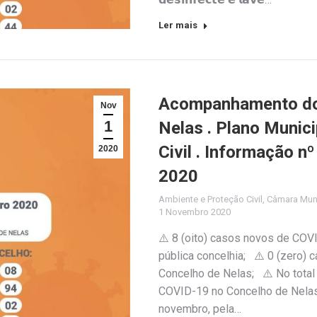
Ler mais
Acompanhamento do 
Nov
1
Nelas . Plano Munic
Civil . Informação n
2020
2020
Ambiente e Proteção Civil
,
Câmara Muni
1 Novembro 2020
⚠️ 8 (oito) casos novos de COV
pública concelhia; ⚠️ 0 (zero)
Concelho de Nelas; ⚠️ No total 
COVID-19 no Concelho de Nelas
novembro, pela…