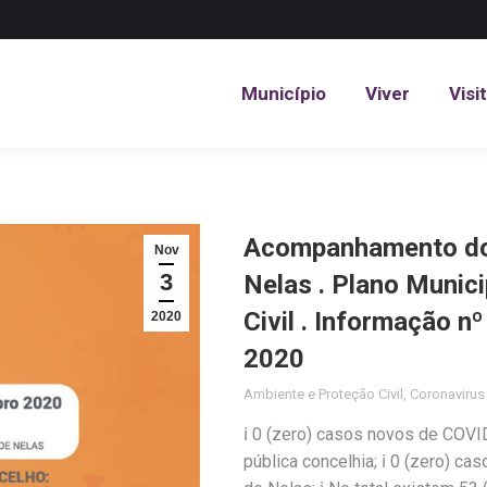
Município
Viver
Visi
Município
Viver
Visi
Acompanhamento do 
Nov
3
Nelas . Plano Munic
Civil . Informação 
2020
2020
Ambiente e Proteção Civil
,
Coronaviru
ℹ️ 0 (zero) casos novos de COV
pública concelhia; ℹ️ 0 (zero) 