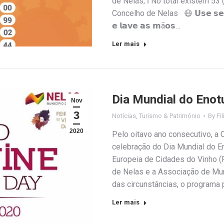
de Nelas; ℹ️ No total existem 5
Concelho de Nelas 😷 𝗨𝘀𝗲 𝘀𝗲𝗺𝗽𝗿
𝗲 𝗹𝗮𝘃𝗲 𝗮𝘀 𝗺ã𝗼𝘀…
Ler mais
Dia Mundial do Enot
Nov
3
Notícias
,
Turismo & Património
By
Fi
2020
Pelo oitavo ano consecutivo, a 
celebração do Dia Mundial do 
Europeia de Cidades do Vinho (
de Nelas e a Associação de Mu
das circunstâncias, o programa 
Ler mais