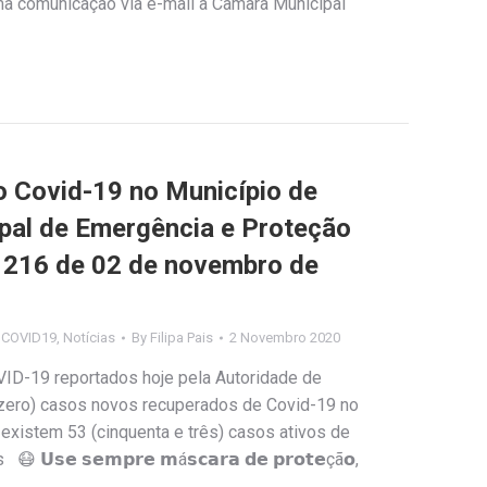
ma comunicação via e-mail à Câmara Municipal
Covid-19 no Município de
ipal de Emergência e Proteção
nº 216 de 02 de novembro de
s COVID19
,
Notícias
By
Filipa Pais
2 Novembro 2020
VID-19 reportados hoje pela Autoridade de
(zero) casos novos recuperados de Covid-19 no
existem 53 (cinquenta e três) casos ativos de
𝘀𝗲 𝘀𝗲𝗺𝗽𝗿𝗲 𝗺á𝘀𝗰𝗮𝗿𝗮 𝗱𝗲 𝗽𝗿𝗼𝘁𝗲çã𝗼,