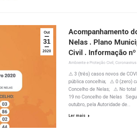
Acompanhamento do 
Out
31
Nelas . Plano Munic
Civil . Informação n
2020
Ambiente e Proteção Civil
,
Coronaviru
⚠️ 3 (três) casos novos de COV
pública concelhia; ⚠️ 0 (zero)
Concelho de Nelas; ⚠️ No total
19 no Concelho de Nelas Segund
outubro, pela Autoridade de…
Ler mais