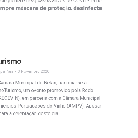
3 (cinquenta e três) casos ativos de COVID-19 no
𝗲 𝗺á𝘀𝗰𝗮𝗿𝗮 𝗱𝗲 𝗽𝗿𝗼𝘁𝗲çã𝗼, 𝗱𝗲𝘀𝗶𝗻𝗳𝗲𝗰𝘁𝗲
urismo
lipa Pais
3 Novembro 2020
Câmara Municipal de Nelas, associa-se à
EnoTurismo, um evento promovido pela Rede
RECEVIN), em parceria com a Câmara Municipal
nicípios Portugueses do Vinho (AMPV). Apesar
para a celebração deste dia…