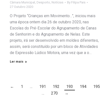
Câmara Municipal
,
Desporto
,
Notícias
By
Filipa Pais
27 Outubro 2020
O Projeto “Crianças em Movimento…”, iniciou mais
uma época ontem dia 26 de outubro 2020, nas
Escolas do Pré-Escolar do Agrupamento de Canas
de Senhorim e do Agrupamento de Nelas. Este
projeto, irá ser desenvolvido em moldes diferentes,
assim, será constituído por um bloco de Atividades
de Expressão Lúdico Motora, uma vez que a o…
Ler mais
←
1
…
191
192
193
194
195
…
270
→