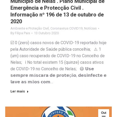
Município de Nelas . Plano Municipal de
Emergência e Protecção Civil .
Informação nº 196 de 13 de outubro de
2020
Ambiente e Proteção Civil
,
Coronavirus COVID19
,
Notícias
By
Filipa Pais
13 Outubro 2020
☑️ 0 (zero) casos novos de COVID-19 reportado hoje
pela Autoridade de Saúde pública concelhia; ⚠️ 1
(um) caso recuperado de COVID-19 no Concelho de
Nelas; ℹ️ No total existem 15 (quinze) casos ativos
de COVID-19 no Concelho de Nelas; 😷 𝗨𝘀𝗲
𝘀𝗲𝗺𝗽𝗿𝗲 𝗺á𝘀𝗰𝗮𝗿𝗮 𝗱𝗲 𝗽𝗿𝗼𝘁𝗲çã𝗼, 𝗱𝗲𝘀𝗶𝗻𝗳𝗲𝗰𝘁𝗲 𝗲
𝗹𝗮𝘃𝗲 𝗮𝘀 𝗺ã𝗼𝘀 𝗰𝗼𝗺…
Ler mais
Out