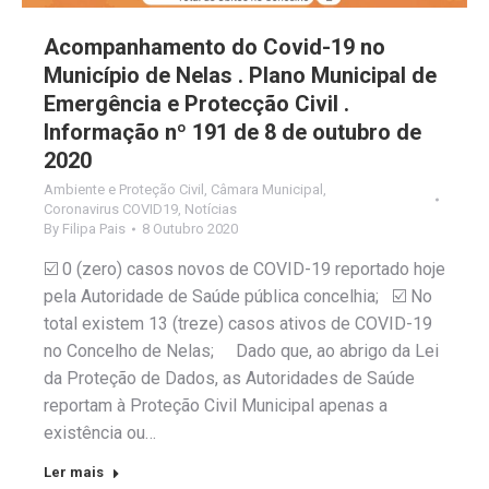
Acompanhamento do Covid-19 no
Município de Nelas . Plano Municipal de
Emergência e Protecção Civil .
Informação nº 191 de 8 de outubro de
2020
Ambiente e Proteção Civil
,
Câmara Municipal
,
Coronavirus COVID19
,
Notícias
By
Filipa Pais
8 Outubro 2020
☑️ 0 (zero) casos novos de COVID-19 reportado hoje
pela Autoridade de Saúde pública concelhia; ☑️ No
total existem 13 (treze) casos ativos de COVID-19
no Concelho de Nelas; Dado que, ao abrigo da Lei
da Proteção de Dados, as Autoridades de Saúde
reportam à Proteção Civil Municipal apenas a
existência ou…
Ler mais