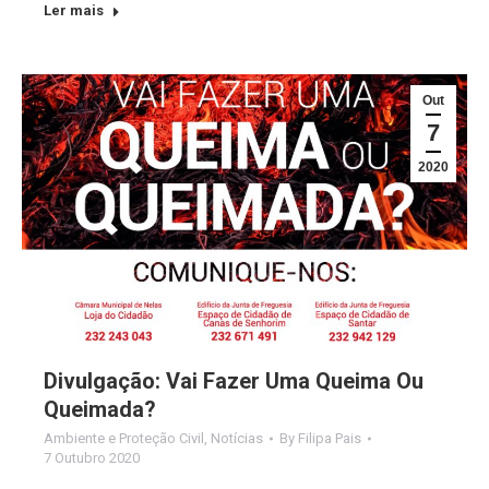
Ler mais
Out
7
2020
Divulgação: Vai Fazer Uma Queima Ou
Queimada?
Ambiente e Proteção Civil
,
Notícias
By
Filipa Pais
7 Outubro 2020