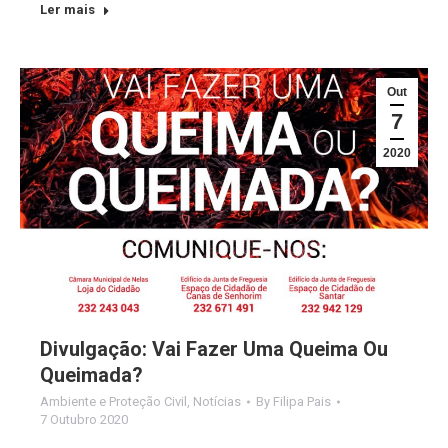
Ler mais
Out
7
2020
Divulgação: Vai Fazer Uma Queima Ou
Queimada?
Ambiente e Proteção Civil
,
Notícias
By
Filipa Pais
7 Outubro 2020