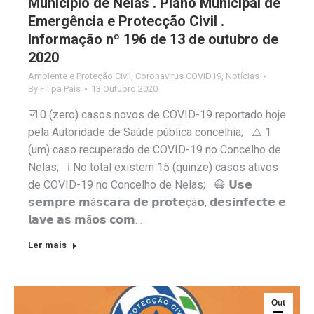
Município de Nelas . Plano Municipal de
Emergência e Protecção Civil .
Informação nº 196 de 13 de outubro de
2020
Ambiente e Proteção Civil
,
Coronavirus COVID19
,
Notícias
By
Filipa Pais
13 Outubro 2020
☑️ 0 (zero) casos novos de COVID-19 reportado hoje
pela Autoridade de Saúde pública concelhia; ⚠️ 1
(um) caso recuperado de COVID-19 no Concelho de
Nelas; ℹ️ No total existem 15 (quinze) casos ativos
de COVID-19 no Concelho de Nelas; 😷 𝗨𝘀𝗲
𝘀𝗲𝗺𝗽𝗿𝗲 𝗺á𝘀𝗰𝗮𝗿𝗮 𝗱𝗲 𝗽𝗿𝗼𝘁𝗲çã𝗼, 𝗱𝗲𝘀𝗶𝗻𝗳𝗲𝗰𝘁𝗲 𝗲
𝗹𝗮𝘃𝗲 𝗮𝘀 𝗺ã𝗼𝘀 𝗰𝗼𝗺…
Ler mais
Out