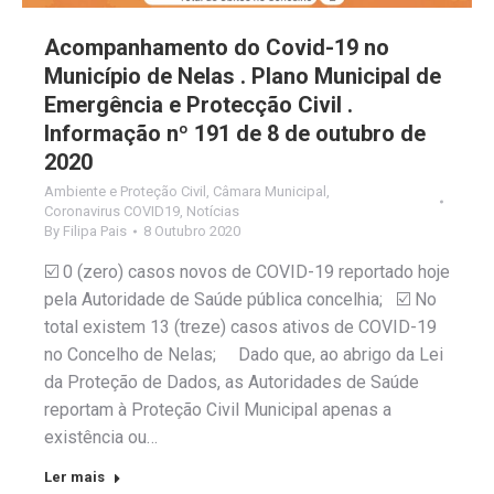
Acompanhamento do Covid-19 no
Município de Nelas . Plano Municipal de
Emergência e Protecção Civil .
Informação nº 191 de 8 de outubro de
2020
Ambiente e Proteção Civil
,
Câmara Municipal
,
Coronavirus COVID19
,
Notícias
By
Filipa Pais
8 Outubro 2020
☑️ 0 (zero) casos novos de COVID-19 reportado hoje
pela Autoridade de Saúde pública concelhia; ☑️ No
total existem 13 (treze) casos ativos de COVID-19
no Concelho de Nelas; Dado que, ao abrigo da Lei
da Proteção de Dados, as Autoridades de Saúde
reportam à Proteção Civil Municipal apenas a
existência ou…
Ler mais