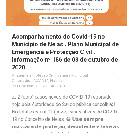
Acompanhamento do Covid-19 no
Município de Nelas . Plano Municipal de
Emergência e Protecção Civil .
Informação nº 186 de 03 de outubro de
2020
Ambiente e Proteção Civil
,
Câmara Municipal
,
Coronavirus COVID19
,
Notícias
By
Filipa Pais
3 Outubro 2020
⚠️ 2 (dois) casos novos de COVID-19 reportado
hoje pela Autoridade de Saúde pública concelhia; ℹ️
No total existem 11 (onze) casos ativos de COVID-
19 no Concelho de Nelas; 😷 𝗨𝘀𝗲 𝘀𝗲𝗺𝗽𝗿𝗲
𝗺á𝘀𝗰𝗮𝗿𝗮 𝗱𝗲 𝗽𝗿𝗼𝘁𝗲çã𝗼, 𝗱𝗲𝘀𝗶𝗻𝗳𝗲𝗰𝘁𝗲 𝗲 𝗹𝗮𝘃𝗲 𝗮𝘀