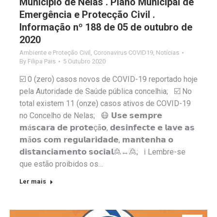
Município de Nelas . Plano Municipal de
Emergência e Protecção Civil .
Informação nº 188 de 05 de outubro de
2020
Ambiente e Proteção Civil
,
Coronavirus COVID19
,
Notícias
By
Filipa Pais
5 Outubro 2020
☑️ 0 (zero) casos novos de COVID-19 reportado hoje
pela Autoridade de Saúde pública concelhia; ☑️ No
total existem 11 (onze) casos ativos de COVID-19
no Concelho de Nelas; 😷 𝗨𝘀𝗲 𝘀𝗲𝗺𝗽𝗿𝗲
𝗺á𝘀𝗰𝗮𝗿𝗮 𝗱𝗲 𝗽𝗿𝗼𝘁𝗲çã𝗼, 𝗱𝗲𝘀𝗶𝗻𝗳𝗲𝗰𝘁𝗲 𝗲 𝗹𝗮𝘃𝗲 𝗮𝘀
𝗺ã𝗼𝘀 𝗰𝗼𝗺 𝗿𝗲𝗴𝘂𝗹𝗮𝗿𝗶𝗱𝗮𝗱𝗲, 𝗺𝗮𝗻𝘁𝗲𝗻𝗵𝗮 𝗼
𝗱𝗶𝘀𝘁𝗮𝗻𝗰𝗶𝗮𝗺𝗲𝗻𝘁𝗼 𝘀𝗼𝗰𝗶𝗮𝗹🙎↔️🙎; ℹ️ Lembre-se
que estão proibidos os…
Ler mais