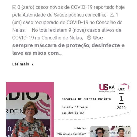
☑️ 0 (zero) casos novos de COVID-19 reportado hoje
pela Autoridade de Saúde pública concelhia; ⚠️ 1
(um) caso recuperado de COVID-19 no Concelho de
Nelas; ℹ️ No total existem 9 (nove) casos ativos de
COVID-19 no Concelho de Nelas; 😷 𝗨𝘀𝗲
𝘀𝗲𝗺𝗽𝗿𝗲 𝗺á𝘀𝗰𝗮𝗿𝗮 𝗱𝗲 𝗽𝗿𝗼𝘁𝗲çã𝗼, 𝗱𝗲𝘀𝗶𝗻𝗳𝗲𝗰𝘁𝗲 𝗲
𝗹𝗮𝘃𝗲 𝗮𝘀 𝗺ã𝗼𝘀 𝗰𝗼𝗺…
Ler mais
Out
1
2020