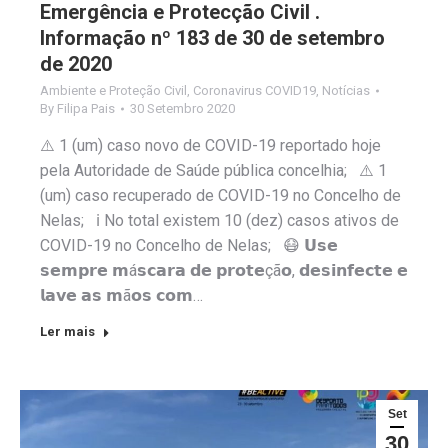
Emergência e Protecção Civil .
Informação nº 183 de 30 de setembro
de 2020
Ambiente e Proteção Civil
,
Coronavirus COVID19
,
Notícias
By
Filipa Pais
30 Setembro 2020
⚠️ 1 (um) caso novo de COVID-19 reportado hoje
pela Autoridade de Saúde pública concelhia; ⚠️ 1
(um) caso recuperado de COVID-19 no Concelho de
Nelas; ℹ️ No total existem 10 (dez) casos ativos de
COVID-19 no Concelho de Nelas; 😷 𝗨𝘀𝗲
𝘀𝗲𝗺𝗽𝗿𝗲 𝗺á𝘀𝗰𝗮𝗿𝗮 𝗱𝗲 𝗽𝗿𝗼𝘁𝗲çã𝗼, 𝗱𝗲𝘀𝗶𝗻𝗳𝗲𝗰𝘁𝗲 𝗲
𝗹𝗮𝘃𝗲 𝗮𝘀 𝗺ã𝗼𝘀 𝗰𝗼𝗺…
Ler mais
Set
30