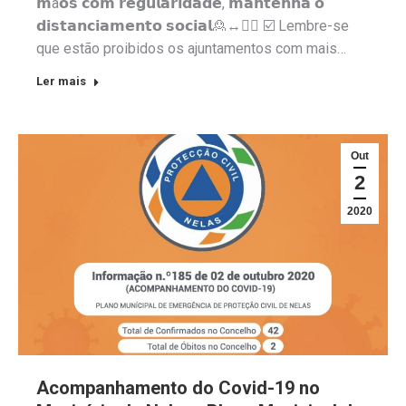
𝗺ã𝗼𝘀 𝗰𝗼𝗺 𝗿𝗲𝗴𝘂𝗹𝗮𝗿𝗶𝗱𝗮𝗱𝗲, 𝗺𝗮𝗻𝘁𝗲𝗻𝗵𝗮 𝗼
𝗱𝗶𝘀𝘁𝗮𝗻𝗰𝗶𝗮𝗺𝗲𝗻𝘁𝗼 𝘀𝗼𝗰𝗶𝗮𝗹🙎↔️🙎‍♀️ ☑️ Lembre-se
que estão proibidos os ajuntamentos com mais…
Ler mais
Out
2
2020
Acompanhamento do Covid-19 no