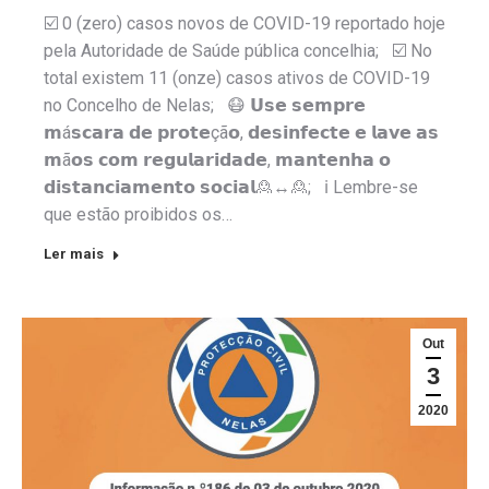
☑️ 0 (zero) casos novos de COVID-19 reportado hoje
pela Autoridade de Saúde pública concelhia; ☑️ No
total existem 11 (onze) casos ativos de COVID-19
no Concelho de Nelas; 😷 𝗨𝘀𝗲 𝘀𝗲𝗺𝗽𝗿𝗲
𝗺á𝘀𝗰𝗮𝗿𝗮 𝗱𝗲 𝗽𝗿𝗼𝘁𝗲çã𝗼, 𝗱𝗲𝘀𝗶𝗻𝗳𝗲𝗰𝘁𝗲 𝗲 𝗹𝗮𝘃𝗲 𝗮𝘀
𝗺ã𝗼𝘀 𝗰𝗼𝗺 𝗿𝗲𝗴𝘂𝗹𝗮𝗿𝗶𝗱𝗮𝗱𝗲, 𝗺𝗮𝗻𝘁𝗲𝗻𝗵𝗮 𝗼
𝗱𝗶𝘀𝘁𝗮𝗻𝗰𝗶𝗮𝗺𝗲𝗻𝘁𝗼 𝘀𝗼𝗰𝗶𝗮𝗹🙎↔️🙎; ℹ️ Lembre-se
que estão proibidos os…
Ler mais
Out
3
2020