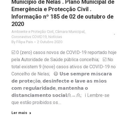
Município de Nelas . Plano Municipal de
Emergência e Protecção Civil .
Informação nº 185 de 02 de outubro de
2020
Ambiente e Proteção Civil
,
Câmara Municipal
,
Coronavirus COVID19
,
Notícias
By
Filipa Pais
2 Outubro 2020
☑️ 0 (zero) casos novos de COVID-19 reportado hoje
pela Autoridade de Saúde pública concelhia; ☑️ No
total existem 9 (nove) casos ativos de COVID-19 no
Concelho de Nelas; 😷 𝗨𝘀𝗲 𝘀𝗲𝗺𝗽𝗿𝗲 𝗺á𝘀𝗰𝗮𝗿𝗮
𝗱𝗲 𝗽𝗿𝗼𝘁𝗲çã𝗼, 𝗱𝗲𝘀𝗶𝗻𝗳𝗲𝗰𝘁𝗲 𝗲 𝗹𝗮𝘃𝗲 𝗮𝘀 𝗺ã𝗼𝘀
𝗰𝗼𝗺 𝗿𝗲𝗴𝘂𝗹𝗮𝗿𝗶𝗱𝗮𝗱𝗲, 𝗺𝗮𝗻𝘁𝗲𝗻𝗵𝗮 𝗼
𝗱𝗶𝘀𝘁𝗮𝗻𝗰𝗶𝗮𝗺𝗲𝗻𝘁𝗼 𝘀𝗼𝗰𝗶𝗮𝗹🙎↔️🙎; ℹ️ Lembre-se
que estão proibidos os…
Ler mais