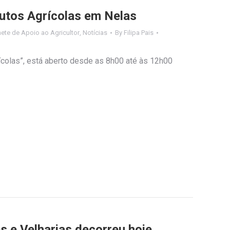
utos Agrícolas em Nelas
ete de Apoio ao Agricultor
,
Notícias
By
Filipa Pais
colas”, está aberto desde as 8h00 até às 12h00
s e Velharias decorreu hoje