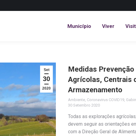
Município
Viver
Visi
Município
Viver
Visi
Medidas Prevenção 
Set
30
Agrícolas, Centrais
Armazenamento
2020
Ambiente
,
Coronavirus COVID19
,
Gabin
30 Setembro 2020
Todas as explorações agrícola
devem seguir as orientações em
com a Direção Geral de Aliment