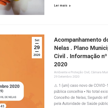
Ler mais
Acompanhamento do 
Set
29
Nelas . Plano Munic
Civil . Informação n
2020
2020
Ambiente e Proteção Civil
,
Câmara Muni
29 Setembro 2020
⚠️ 1 (um) caso novo de COVID-1
pública concelhia ▪️ No total e
Concelho de Nelas; Segundo inf
pela Autoridade de Saúde públic