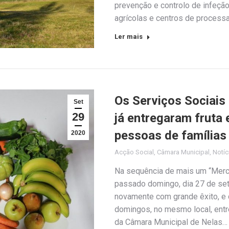
prevenção e controlo de infeçã
agrícolas e centros de process
Ler mais
Os Serviços Sociais
Set
29
já entregaram fruta 
pessoas de famílias
2020
Acção Social
,
Câmara Municipal
,
Notíc
Na sequência de mais um “Merca
passado domingo, dia 27 de se
novamente com grande êxito, e 
domingos, no mesmo local, entre
da Câmara Municipal de Nelas…