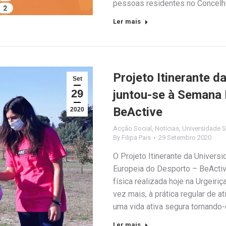
pessoas residentes no Concel
Ler mais
Projeto Itinerante d
Set
29
juntou-se à Semana 
BeActive
2020
Acção Social
,
Notícias
,
Universidade S
By
Filipa Pais
29 Setembro 2020
O Projeto Itinerante da Univers
Europeia do Desporto – BeActiv
física realizada hoje na Urgeiri
vez mais, à prática regular de a
uma vida ativa segura tornando-
Ler mais