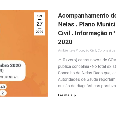
Acompanhamento do 
Set
27
Nelas . Plano Munic
Civil . Informação n
2020
2020
Ambiente e Proteção Civil
,
Coronaviru
⚠️ 0 (zero) casos novos de COV
pública concelhia ▪️No total ex
Concelho de Nelas Dado que, ao
Autoridades de Saúde reportam 
ou não de diagnósticos positiv
Ler mais