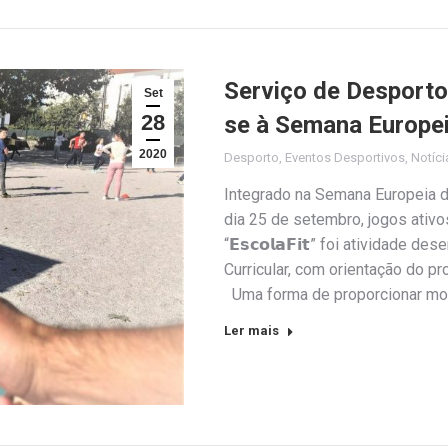
Serviço de Desporto
Set
28
se à Semana Europe
2020
Desporto
,
Eventos Desportivos
,
Notíci
Integrado na Semana Europeia do
dia 25 de setembro, jogos ativo
“𝗘𝘀𝗰𝗼𝗹𝗮𝗙𝗶𝘁” foi atividade
Curricular, com orientação do 
Uma forma de proporcionar m
Ler mais