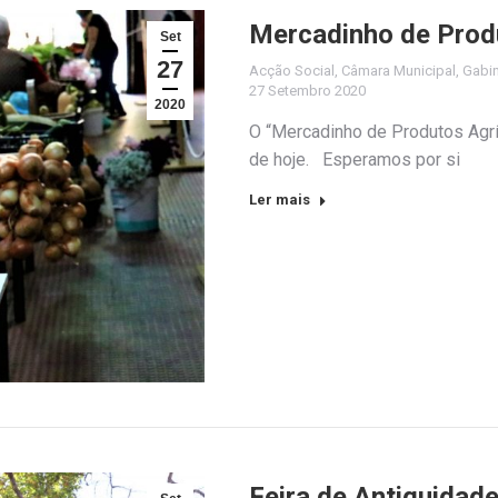
Mercadinho de Prod
Set
27
Acção Social
,
Câmara Municipal
,
Gabin
27 Setembro 2020
2020
O “Mercadinho de Produtos Agrí
de hoje. Esperamos por si
Ler mais
Feira de Antiguidade