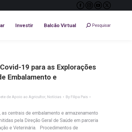
Facebook
Instagram
YouTube
X
tar
Investir
Balcão Virtual
Pesquisar
Search:
page
page
page
page
opens
opens
opens
opens
tar
Investir
Balcão Virtual
Pesquisar
Search:
in
in
in
in
new
new
new
new
window
window
window
window
Covid-19 para as Explorações
 de Embalamento e
ete de Apoio ao Agricultor
,
Notícias
By
Filipa Pais
s, as centrais de embalamento e armazenamento
itidas pela Direção Geral de Saúde em parceria
ação e Veterinária. Procedimentos de