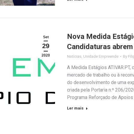
Nova Medida Estágio
Set
29
Candidaturas abrem 
2020
Notícias
,
Unidade Empreende
By
Fil
A Medida Estágios ATIVAR.PT, c
mercado de trabalho ou à recon
do desenvolvimento de uma exper
criada pela Portaria n.º 206/20
Programa Reforçado de Apoios 
Ler mais