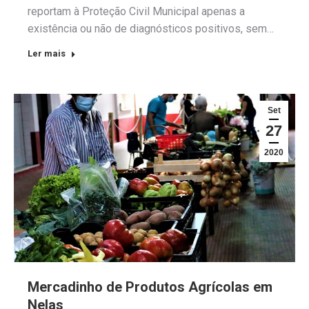
reportam à Proteção Civil Municipal apenas a
existência ou não de diagnósticos positivos, sem…
Ler mais
Set
27
2020
Mercadinho de Produtos Agrícolas em
Nelas