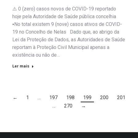
⚠️ 0 (zero) casos novos de COVID-19 reportado
hoje pela Autoridade de Saúde pública concelhia
▪️No total existem 9 (nove) casos ativos de COVID-
19 no Concelho de Nelas Dado que, ao abrigo da
Lei da Proteção de Dados, as Autoridades de Saúde
reportam à Proteção Civil Municipal apenas a
existência ou não de…
Ler mais
←
1
…
197
198
199
200
201
…
270
→