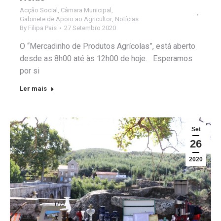
Acção Social
,
Câmara Municipal
,
Gabinete de Apoio ao Agricultor
,
Notícias
By
Filipa Pais
27 Setembro 2020
O “Mercadinho de Produtos Agrícolas”, está aberto
desde as 8h00 até às 12h00 de hoje. Esperamos
por si
Ler mais
Set
26
2020