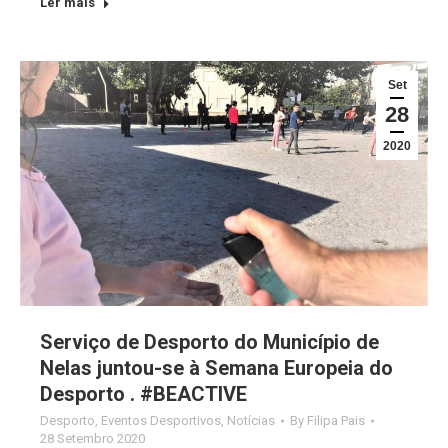
Ler mais
Set
28
2020
Serviço de Desporto do Município de
Nelas juntou-se à Semana Europeia do
Desporto . #BEACTIVE
Desporto
,
Eventos Desportivos
,
Notícias
By
Filipa Pais
28 Setembro 2020