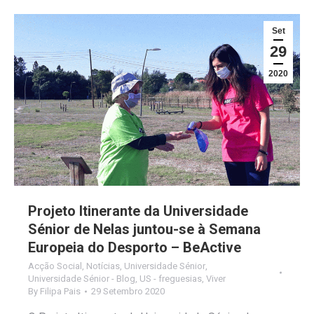
Set
29
2020
Projeto Itinerante da Universidade
Sénior de Nelas juntou-se à Semana
Europeia do Desporto – BeActive
Acção Social
,
Notícias
,
Universidade Sénior
,
Universidade Sénior - Blog
,
US - freguesias
,
Viver
By
Filipa Pais
29 Setembro 2020