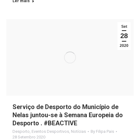
Ler mais
Set
28
2020
Serviço de Desporto do Município de
Nelas juntou-se à Semana Europeia do
Desporto . #BEACTIVE
Desporto
,
Eventos Desportivos
,
Notícias
By
Filipa Pais
28 Setembro 2020