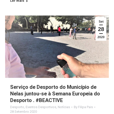
Ler mais
Set
28
2020
Serviço de Desporto do Município de
Nelas juntou-se à Semana Europeia do
Desporto . #BEACTIVE
Desporto
,
Eventos Desportivos
,
Notícias
By
Filipa Pais
28 Setembro 2020