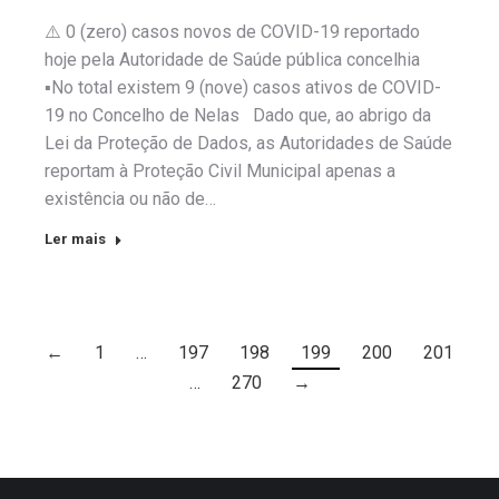
⚠️ 0 (zero) casos novos de COVID-19 reportado
hoje pela Autoridade de Saúde pública concelhia
▪️No total existem 9 (nove) casos ativos de COVID-
19 no Concelho de Nelas Dado que, ao abrigo da
Lei da Proteção de Dados, as Autoridades de Saúde
reportam à Proteção Civil Municipal apenas a
existência ou não de…
Ler mais
←
1
…
197
198
199
200
201
…
270
→