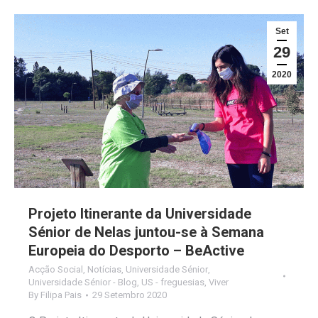
Set
29
2020
Projeto Itinerante da Universidade
Sénior de Nelas juntou-se à Semana
Europeia do Desporto – BeActive
Acção Social
,
Notícias
,
Universidade Sénior
,
Universidade Sénior - Blog
,
US - freguesias
,
Viver
By
Filipa Pais
29 Setembro 2020