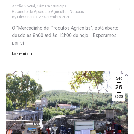
Acção Social
,
Câmara Municipal
,
Gabinete de Apoio ao Agricultor
,
Notícias
By
Filipa Pais
27 Setembro 2020
O “Mercadinho de Produtos Agrícolas”, está aberto
desde as 8h00 até às 12h00 de hoje. Esperamos
por si
Ler mais
Set
26
2020