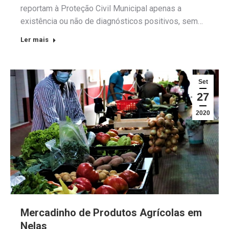
reportam à Proteção Civil Municipal apenas a
existência ou não de diagnósticos positivos, sem…
Ler mais
Set
27
2020
Mercadinho de Produtos Agrícolas em
Nelas