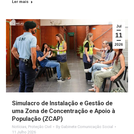
Ler mais
Jul
11
2026
Simulacro de Instalação e Gestão de
uma Zona de Concentração e Apoio à
População (ZCAP)
Notícias
,
Proteção Civil
By
Gabinete Comunicação Social
11 Julho 2026