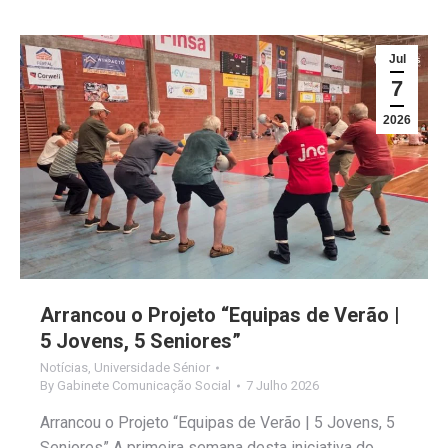
Jul
7
2026
Arrancou o Projeto “Equipas de Verão |
5 Jovens, 5 Seniores”
Notícias
,
Universidade Sénior
By
Gabinete Comunicação Social
7 Julho 2026
Arrancou o Projeto “Equipas de Verão | 5 Jovens, 5
Seniores” A primeira semana desta iniciativa do