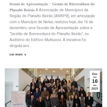
𝐒𝐞𝐬𝐬𝐚̃𝐨 𝐝𝐞 𝐀𝐩𝐫𝐞𝐬𝐞𝐧𝐭𝐚𝐜̧𝐚̃𝐨 – 𝐆𝐞𝐬𝐭𝐚̃𝐨 𝐝𝐞 𝐁𝐢𝐨𝐫𝐫𝐞𝐬𝐢́𝐝𝐮𝐨𝐬 𝐝𝐨
𝐏𝐥𝐚𝐧𝐚𝐥𝐭𝐨 𝐁𝐞𝐢𝐫𝐚̃𝐨 A Associação de Municípios da
Região do Planalto Beirão (AMRPB), em articulação
com o Município de Nelas, realizou hoje, dia 16 de
dezembro, uma Sessão de Apresentação sobre a
“Gestão de Biorresíduos do Planalto Beirão”, no
Auditório do Edifício Multiusos. A iniciativa foi
dirigida aos…
Ler mais
Dez
16
2025