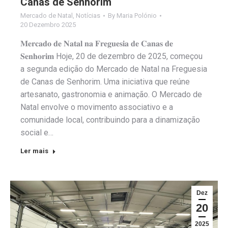
Canas de Senhorim
Mercado de Natal
,
Notícias
By
Maria Polónio
20 Dezembro 2025
𝐌𝐞𝐫𝐜𝐚𝐝𝐨 𝐝𝐞 𝐍𝐚𝐭𝐚𝐥 𝐧𝐚 𝐅𝐫𝐞𝐠𝐮𝐞𝐬𝐢𝐚 𝐝𝐞 𝐂𝐚𝐧𝐚𝐬 𝐝𝐞
𝐒𝐞𝐧𝐡𝐨𝐫𝐢𝐦 Hoje, 20 de dezembro de 2025, começou
a segunda edição do Mercado de Natal na Freguesia
de Canas de Senhorim. Uma iniciativa que reúne
artesanato, gastronomia e animação. O Mercado de
Natal envolve o movimento associativo e a
comunidade local, contribuindo para a dinamização
social e…
Ler mais
Dez
20
2025