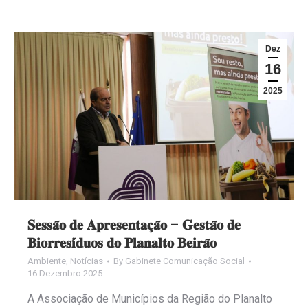
Dez
16
2025
𝐒𝐞𝐬𝐬𝐚̃𝐨 𝐝𝐞 𝐀𝐩𝐫𝐞𝐬𝐞𝐧𝐭𝐚𝐜̧𝐚̃𝐨 – 𝐆𝐞𝐬𝐭𝐚̃𝐨 𝐝𝐞
𝐁𝐢𝐨𝐫𝐫𝐞𝐬𝐢́𝐝𝐮𝐨𝐬 𝐝𝐨 𝐏𝐥𝐚𝐧𝐚𝐥𝐭𝐨 𝐁𝐞𝐢𝐫𝐚̃𝐨
Ambiente
,
Notícias
By
Gabinete Comunicação Social
16 Dezembro 2025
A Associação de Municípios da Região do Planalto