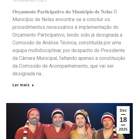
18 Dezembro 2025
𝐎𝐫𝐜̧𝐚𝐦𝐞𝐧𝐭𝐨 𝐏𝐚𝐫𝐭𝐢𝐜𝐢𝐩𝐚𝐭𝐢𝐯𝐨 𝐝𝐨 𝐌𝐮𝐧𝐢𝐜𝐢́𝐩𝐢𝐨 𝐝𝐞 𝐍𝐞𝐥𝐚𝐬 O
Município de Nelas encontra-se a concluir os
procedimentos necessários à implementação do
Orçamento Participativo, tendo sido já designada a
Comissão de Análise Técnica, constituída por uma
equipa multidisciplinar, por despacho do Presidente
da Câmara Municipal, faltando apenas a constituição
da Comissão de Acompanhamento, que vai ser
designada na…
Ler mais
Dez
18
2025