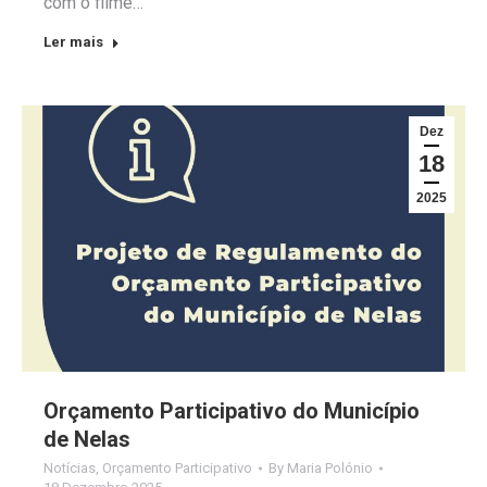
com o filme…
Ler mais
Dez
18
2025
Orçamento Participativo do Município
de Nelas
Notícias
,
Orçamento Participativo
By
Maria Polónio