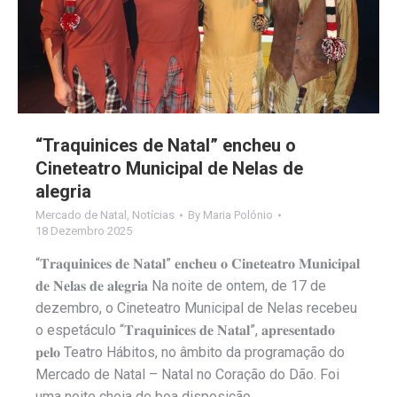
“Traquinices de Natal” encheu o
Cineteatro Municipal de Nelas de
alegria
Mercado de Natal
,
Notícias
By
Maria Polónio
18 Dezembro 2025
“𝐓𝐫𝐚𝐪𝐮𝐢𝐧𝐢𝐜𝐞𝐬 𝐝𝐞 𝐍𝐚𝐭𝐚𝐥” 𝐞𝐧𝐜𝐡𝐞𝐮 𝐨 𝐂𝐢𝐧𝐞𝐭𝐞𝐚𝐭𝐫𝐨 𝐌𝐮𝐧𝐢𝐜𝐢𝐩𝐚𝐥
𝐝𝐞 𝐍𝐞𝐥𝐚𝐬 𝐝𝐞 𝐚𝐥𝐞𝐠𝐫𝐢𝐚 Na noite de ontem, de 17 de
dezembro, o Cineteatro Municipal de Nelas recebeu
o espetáculo “𝐓𝐫𝐚𝐪𝐮𝐢𝐧𝐢𝐜𝐞𝐬 𝐝𝐞 𝐍𝐚𝐭𝐚𝐥”, 𝐚𝐩𝐫𝐞𝐬𝐞𝐧𝐭𝐚𝐝𝐨
𝐩𝐞𝐥𝐨 Teatro Hábitos, no âmbito da programação do
Mercado de Natal – Natal no Coração do Dão. Foi
uma noite cheia de boa disposição,…