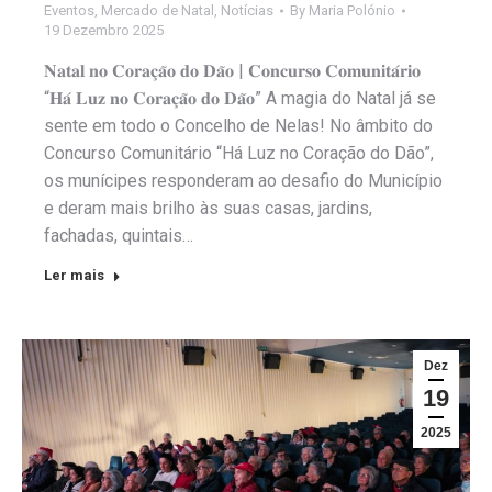
Eventos
,
Mercado de Natal
,
Notícias
By
Maria Polónio
19 Dezembro 2025
𝐍𝐚𝐭𝐚𝐥 𝐧𝐨 𝐂𝐨𝐫𝐚𝐜̧𝐚̃𝐨 𝐝𝐨 𝐃𝐚̃𝐨 | 𝐂𝐨𝐧𝐜𝐮𝐫𝐬𝐨 𝐂𝐨𝐦𝐮𝐧𝐢𝐭𝐚́𝐫𝐢𝐨
“𝐇𝐚́ 𝐋𝐮𝐳 𝐧𝐨 𝐂𝐨𝐫𝐚𝐜̧𝐚̃𝐨 𝐝𝐨 𝐃𝐚̃𝐨” A magia do Natal já se
sente em todo o Concelho de Nelas! No âmbito do
Concurso Comunitário “Há Luz no Coração do Dão”,
os munícipes responderam ao desafio do Município
e deram mais brilho às suas casas, jardins,
fachadas, quintais…
Ler mais
Dez
19
2025