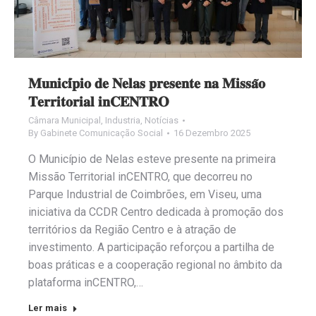
𝐌𝐮𝐧𝐢𝐜𝐢́𝐩𝐢𝐨 𝐝𝐞 𝐍𝐞𝐥𝐚𝐬 𝐩𝐫𝐞𝐬𝐞𝐧𝐭𝐞 𝐧𝐚 𝐌𝐢𝐬𝐬𝐚̃𝐨
𝐓𝐞𝐫𝐫𝐢𝐭𝐨𝐫𝐢𝐚𝐥 𝐢𝐧𝐂𝐄𝐍𝐓𝐑𝐎
Câmara Municipal
,
Industria
,
Notícias
By
Gabinete Comunicação Social
16 Dezembro 2025
O Município de Nelas esteve presente na primeira
Missão Territorial inCENTRO, que decorreu no
Parque Industrial de Coimbrões, em Viseu, uma
iniciativa da CCDR Centro dedicada à promoção dos
territórios da Região Centro e à atração de
investimento. A participação reforçou a partilha de
boas práticas e a cooperação regional no âmbito da
plataforma inCENTRO,…
Ler mais