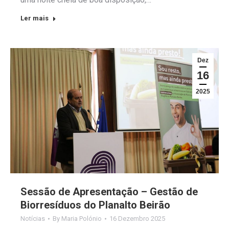
Ler mais
Dez
16
2025
Sessão de Apresentação – Gestão de
Biorresíduos do Planalto Beirão
Notícias
By
Maria Polónio
16 Dezembro 2025