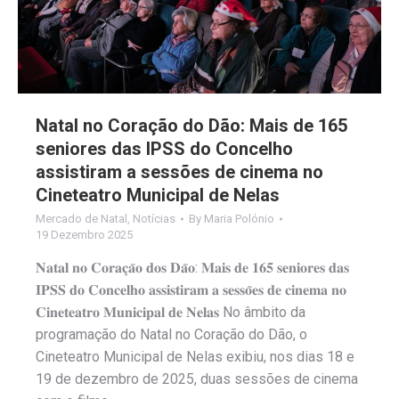
Natal no Coração do Dão: Mais de 165
seniores das IPSS do Concelho
assistiram a sessões de cinema no
Cineteatro Municipal de Nelas
Mercado de Natal
,
Notícias
By
Maria Polónio
19 Dezembro 2025
𝐍𝐚𝐭𝐚𝐥 𝐧𝐨 𝐂𝐨𝐫𝐚𝐜̧𝐚̃𝐨 𝐝𝐨𝐬 𝐃𝐚̃𝐨: 𝐌𝐚𝐢𝐬 𝐝𝐞 𝟏𝟔𝟓 𝐬𝐞𝐧𝐢𝐨𝐫𝐞𝐬 𝐝𝐚𝐬
𝐈𝐏𝐒𝐒 𝐝𝐨 𝐂𝐨𝐧𝐜𝐞𝐥𝐡𝐨 𝐚𝐬𝐬𝐢𝐬𝐭𝐢𝐫𝐚𝐦 𝐚 𝐬𝐞𝐬𝐬𝐨̃𝐞𝐬 𝐝𝐞 𝐜𝐢𝐧𝐞𝐦𝐚 𝐧𝐨
𝐂𝐢𝐧𝐞𝐭𝐞𝐚𝐭𝐫𝐨 𝐌𝐮𝐧𝐢𝐜𝐢𝐩𝐚𝐥 𝐝𝐞 𝐍𝐞𝐥𝐚𝐬 No âmbito da
programação do Natal no Coração do Dão, o
Cineteatro Municipal de Nelas exibiu, nos dias 18 e
19 de dezembro de 2025, duas sessões de cinema