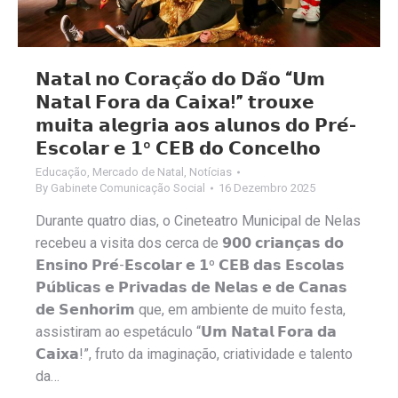
𝗡𝗮𝘁𝗮𝗹 𝗻𝗼 𝗖𝗼𝗿𝗮𝗰̧𝗮̃𝗼 𝗱𝗼 𝗗𝗮̃𝗼 “𝗨𝗺
𝗡𝗮𝘁𝗮𝗹 𝗙𝗼𝗿𝗮 𝗱𝗮 𝗖𝗮𝗶𝘅𝗮!” 𝘁𝗿𝗼𝘂𝘅𝗲
𝗺𝘂𝗶𝘁𝗮 𝗮𝗹𝗲𝗴𝗿𝗶𝗮 𝗮𝗼𝘀 𝗮𝗹𝘂𝗻𝗼𝘀 𝗱𝗼 𝗣𝗿𝗲́-
𝗘𝘀𝗰𝗼𝗹𝗮𝗿 𝗲 𝟭º 𝗖𝗘𝗕 𝗱𝗼 𝗖𝗼𝗻𝗰𝗲𝗹𝗵𝗼
Educação
,
Mercado de Natal
,
Notícias
By
Gabinete Comunicação Social
16 Dezembro 2025
Durante quatro dias, o Cineteatro Municipal de Nelas
recebeu a visita dos cerca de 𝟵𝟬𝟬 𝗰𝗿𝗶𝗮𝗻𝗰̧𝗮𝘀 𝗱𝗼
𝗘𝗻𝘀𝗶𝗻𝗼 𝗣𝗿𝗲́-𝗘𝘀𝗰𝗼𝗹𝗮𝗿 𝗲 𝟭º 𝗖𝗘𝗕 𝗱𝗮𝘀 𝗘𝘀𝗰𝗼𝗹𝗮𝘀
𝗣𝘂́𝗯𝗹𝗶𝗰𝗮𝘀 𝗲 𝗣𝗿𝗶𝘃𝗮𝗱𝗮𝘀 𝗱𝗲 𝗡𝗲𝗹𝗮𝘀 𝗲 𝗱𝗲 𝗖𝗮𝗻𝗮𝘀
𝗱𝗲 𝗦𝗲𝗻𝗵𝗼𝗿𝗶𝗺 que, em ambiente de muito festa,
assistiram ao espetáculo “𝗨𝗺 𝗡𝗮𝘁𝗮𝗹 𝗙𝗼𝗿𝗮 𝗱𝗮
𝗖𝗮𝗶𝘅𝗮!”, fruto da imaginação, criatividade e talento
da…