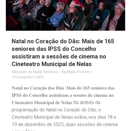
Natal no Coração do Dão: Mais de 165
seniores das IPSS do Concelho
assistiram a sessões de cinema no
Cineteatro Municipal de Nelas
Mercado de Natal
,
Notícias
By
Maria Polónio
19 Dezembro 2025
𝐍𝐚𝐭𝐚𝐥 𝐧𝐨 𝐂𝐨𝐫𝐚𝐜̧𝐚̃𝐨 𝐝𝐨𝐬 𝐃𝐚̃𝐨: 𝐌𝐚𝐢𝐬 𝐝𝐞 𝟏𝟔𝟓 𝐬𝐞𝐧𝐢𝐨𝐫𝐞𝐬 𝐝𝐚𝐬
𝐈𝐏𝐒𝐒 𝐝𝐨 𝐂𝐨𝐧𝐜𝐞𝐥𝐡𝐨 𝐚𝐬𝐬𝐢𝐬𝐭𝐢𝐫𝐚𝐦 𝐚 𝐬𝐞𝐬𝐬𝐨̃𝐞𝐬 𝐝𝐞 𝐜𝐢𝐧𝐞𝐦𝐚 𝐧𝐨
𝐂𝐢𝐧𝐞𝐭𝐞𝐚𝐭𝐫𝐨 𝐌𝐮𝐧𝐢𝐜𝐢𝐩𝐚𝐥 𝐝𝐞 𝐍𝐞𝐥𝐚𝐬 No âmbito da
programação do Natal no Coração do Dão, o
Cineteatro Municipal de Nelas exibiu, nos dias 18 e
19 de dezembro de 2025, duas sessões de cinema