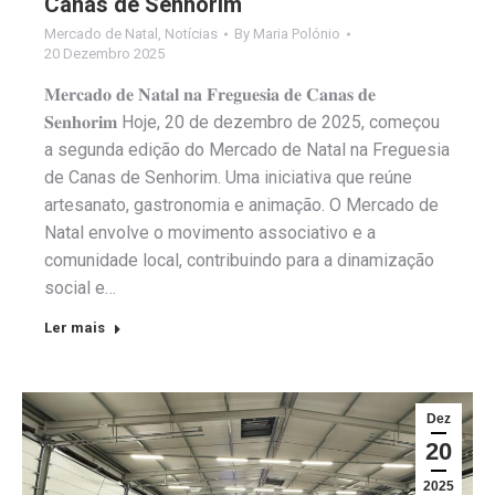
Canas de Senhorim
Mercado de Natal
,
Notícias
By
Maria Polónio
20 Dezembro 2025
𝐌𝐞𝐫𝐜𝐚𝐝𝐨 𝐝𝐞 𝐍𝐚𝐭𝐚𝐥 𝐧𝐚 𝐅𝐫𝐞𝐠𝐮𝐞𝐬𝐢𝐚 𝐝𝐞 𝐂𝐚𝐧𝐚𝐬 𝐝𝐞
𝐒𝐞𝐧𝐡𝐨𝐫𝐢𝐦 Hoje, 20 de dezembro de 2025, começou
a segunda edição do Mercado de Natal na Freguesia
de Canas de Senhorim. Uma iniciativa que reúne
artesanato, gastronomia e animação. O Mercado de
Natal envolve o movimento associativo e a
comunidade local, contribuindo para a dinamização
social e…
Ler mais
Dez
20
2025