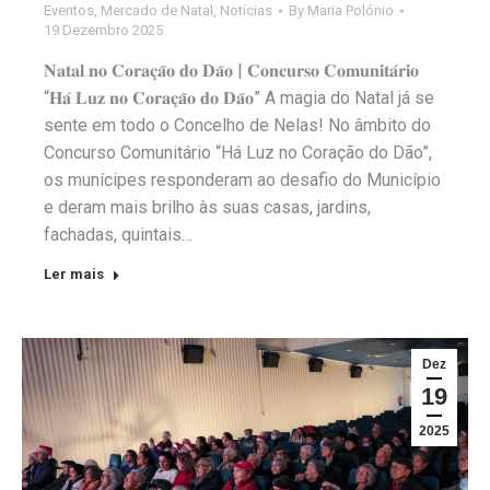
Eventos
,
Mercado de Natal
,
Notícias
By
Maria Polónio
19 Dezembro 2025
𝐍𝐚𝐭𝐚𝐥 𝐧𝐨 𝐂𝐨𝐫𝐚𝐜̧𝐚̃𝐨 𝐝𝐨 𝐃𝐚̃𝐨 | 𝐂𝐨𝐧𝐜𝐮𝐫𝐬𝐨 𝐂𝐨𝐦𝐮𝐧𝐢𝐭𝐚́𝐫𝐢𝐨
“𝐇𝐚́ 𝐋𝐮𝐳 𝐧𝐨 𝐂𝐨𝐫𝐚𝐜̧𝐚̃𝐨 𝐝𝐨 𝐃𝐚̃𝐨” A magia do Natal já se
sente em todo o Concelho de Nelas! No âmbito do
Concurso Comunitário “Há Luz no Coração do Dão”,
os munícipes responderam ao desafio do Município
e deram mais brilho às suas casas, jardins,
fachadas, quintais…
Ler mais
Dez
19
2025