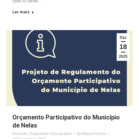
com o filme…
Ler mais
Dez
18
2025
Orçamento Participativo do Município
de Nelas
Notícias
,
Orçamento Participativo
By
Maria Polónio