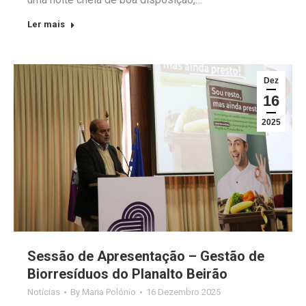
Ler mais
Dez
16
2025
Sessão de Apresentação – Gestão de
Biorresíduos do Planalto Beirão
Notícias
By
Maria Polónio
16 Dezembro 2025