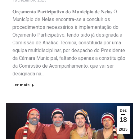
18 Dezembro 2025
𝐎𝐫𝐜̧𝐚𝐦𝐞𝐧𝐭𝐨 𝐏𝐚𝐫𝐭𝐢𝐜𝐢𝐩𝐚𝐭𝐢𝐯𝐨 𝐝𝐨 𝐌𝐮𝐧𝐢𝐜𝐢́𝐩𝐢𝐨 𝐝𝐞 𝐍𝐞𝐥𝐚𝐬 O
Município de Nelas encontra-se a concluir os
procedimentos necessários à implementação do
Orçamento Participativo, tendo sido já designada a
Comissão de Análise Técnica, constituída por uma
equipa multidisciplinar, por despacho do Presidente
da Câmara Municipal, faltando apenas a constituição
da Comissão de Acompanhamento, que vai ser
designada na…
Ler mais
Dez
18
2025