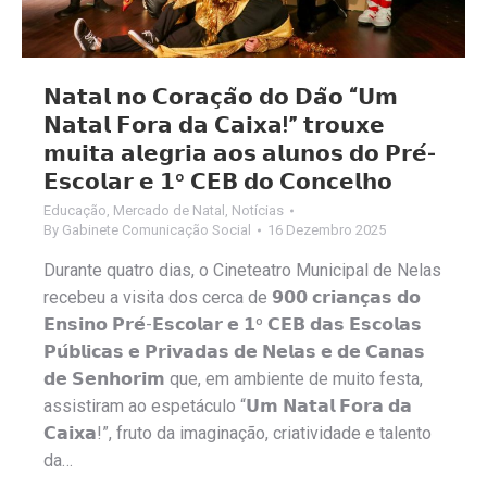
𝗡𝗮𝘁𝗮𝗹 𝗻𝗼 𝗖𝗼𝗿𝗮𝗰̧𝗮̃𝗼 𝗱𝗼 𝗗𝗮̃𝗼 “𝗨𝗺
𝗡𝗮𝘁𝗮𝗹 𝗙𝗼𝗿𝗮 𝗱𝗮 𝗖𝗮𝗶𝘅𝗮!” 𝘁𝗿𝗼𝘂𝘅𝗲
𝗺𝘂𝗶𝘁𝗮 𝗮𝗹𝗲𝗴𝗿𝗶𝗮 𝗮𝗼𝘀 𝗮𝗹𝘂𝗻𝗼𝘀 𝗱𝗼 𝗣𝗿𝗲́-
𝗘𝘀𝗰𝗼𝗹𝗮𝗿 𝗲 𝟭º 𝗖𝗘𝗕 𝗱𝗼 𝗖𝗼𝗻𝗰𝗲𝗹𝗵𝗼
Educação
,
Mercado de Natal
,
Notícias
By
Gabinete Comunicação Social
16 Dezembro 2025
Durante quatro dias, o Cineteatro Municipal de Nelas
recebeu a visita dos cerca de 𝟵𝟬𝟬 𝗰𝗿𝗶𝗮𝗻𝗰̧𝗮𝘀 𝗱𝗼
𝗘𝗻𝘀𝗶𝗻𝗼 𝗣𝗿𝗲́-𝗘𝘀𝗰𝗼𝗹𝗮𝗿 𝗲 𝟭º 𝗖𝗘𝗕 𝗱𝗮𝘀 𝗘𝘀𝗰𝗼𝗹𝗮𝘀
𝗣𝘂́𝗯𝗹𝗶𝗰𝗮𝘀 𝗲 𝗣𝗿𝗶𝘃𝗮𝗱𝗮𝘀 𝗱𝗲 𝗡𝗲𝗹𝗮𝘀 𝗲 𝗱𝗲 𝗖𝗮𝗻𝗮𝘀
𝗱𝗲 𝗦𝗲𝗻𝗵𝗼𝗿𝗶𝗺 que, em ambiente de muito festa,
assistiram ao espetáculo “𝗨𝗺 𝗡𝗮𝘁𝗮𝗹 𝗙𝗼𝗿𝗮 𝗱𝗮
𝗖𝗮𝗶𝘅𝗮!”, fruto da imaginação, criatividade e talento
da…