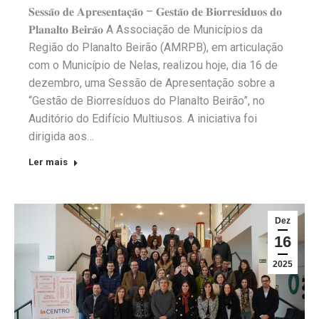
𝐒𝐞𝐬𝐬𝐚̃𝐨 𝐝𝐞 𝐀𝐩𝐫𝐞𝐬𝐞𝐧𝐭𝐚𝐜̧𝐚̃𝐨 – 𝐆𝐞𝐬𝐭𝐚̃𝐨 𝐝𝐞 𝐁𝐢𝐨𝐫𝐫𝐞𝐬𝐢́𝐝𝐮𝐨𝐬 𝐝𝐨
𝐏𝐥𝐚𝐧𝐚𝐥𝐭𝐨 𝐁𝐞𝐢𝐫𝐚̃𝐨 A Associação de Municípios da
Região do Planalto Beirão (AMRPB), em articulação
com o Município de Nelas, realizou hoje, dia 16 de
dezembro, uma Sessão de Apresentação sobre a
“Gestão de Biorresíduos do Planalto Beirão”, no
Auditório do Edifício Multiusos. A iniciativa foi
dirigida aos…
Ler mais
Dez
16
2025