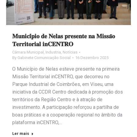
𝐌𝐮𝐧𝐢𝐜𝐢́𝐩𝐢𝐨 𝐝𝐞 𝐍𝐞𝐥𝐚𝐬 𝐩𝐫𝐞𝐬𝐞𝐧𝐭𝐞 𝐧𝐚 𝐌𝐢𝐬𝐬𝐚̃𝐨
𝐓𝐞𝐫𝐫𝐢𝐭𝐨𝐫𝐢𝐚𝐥 𝐢𝐧𝐂𝐄𝐍𝐓𝐑𝐎
Câmara Municipal
,
Industria
,
Notícias
By
Gabinete Comunicação Social
16 Dezembro 2025
O Município de Nelas esteve presente na primeira
Missão Territorial inCENTRO, que decorreu no
Parque Industrial de Coimbrões, em Viseu, uma
iniciativa da CCDR Centro dedicada à promoção dos
territórios da Região Centro e à atração de
investimento. A participação reforçou a partilha de
boas práticas e a cooperação regional no âmbito da
plataforma inCENTRO,…
Ler mais