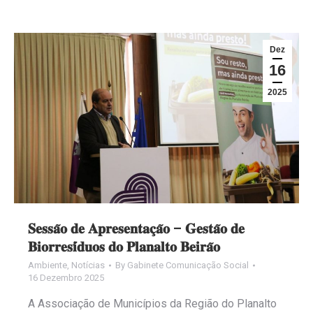
Dez
16
2025
𝐒𝐞𝐬𝐬𝐚̃𝐨 𝐝𝐞 𝐀𝐩𝐫𝐞𝐬𝐞𝐧𝐭𝐚𝐜̧𝐚̃𝐨 – 𝐆𝐞𝐬𝐭𝐚̃𝐨 𝐝𝐞
𝐁𝐢𝐨𝐫𝐫𝐞𝐬𝐢́𝐝𝐮𝐨𝐬 𝐝𝐨 𝐏𝐥𝐚𝐧𝐚𝐥𝐭𝐨 𝐁𝐞𝐢𝐫𝐚̃𝐨
Ambiente
,
Notícias
By
Gabinete Comunicação Social
16 Dezembro 2025
A Associação de Municípios da Região do Planalto