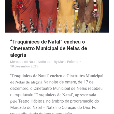
“Traquinices de Natal” encheu o
Cineteatro Municipal de Nelas de
alegria
Mercado de Natal
,
Notícias
By
Maria Polónio
18 Dezembro 2025
“𝐓𝐫𝐚𝐪𝐮𝐢𝐧𝐢𝐜𝐞𝐬 𝐝𝐞 𝐍𝐚𝐭𝐚𝐥” 𝐞𝐧𝐜𝐡𝐞𝐮 𝐨 𝐂𝐢𝐧𝐞𝐭𝐞𝐚𝐭𝐫𝐨 𝐌𝐮𝐧𝐢𝐜𝐢𝐩𝐚𝐥
𝐝𝐞 𝐍𝐞𝐥𝐚𝐬 𝐝𝐞 𝐚𝐥𝐞𝐠𝐫𝐢𝐚 Na noite de ontem, de 17 de
dezembro, o Cineteatro Municipal de Nelas recebeu
o espetáculo “𝐓𝐫𝐚𝐪𝐮𝐢𝐧𝐢𝐜𝐞𝐬 𝐝𝐞 𝐍𝐚𝐭𝐚𝐥”, 𝐚𝐩𝐫𝐞𝐬𝐞𝐧𝐭𝐚𝐝𝐨
𝐩𝐞𝐥𝐨 Teatro Hábitos, no âmbito da programação do
Mercado de Natal – Natal no Coração do Dão. Foi
uma noite cheia de boa disposição,…