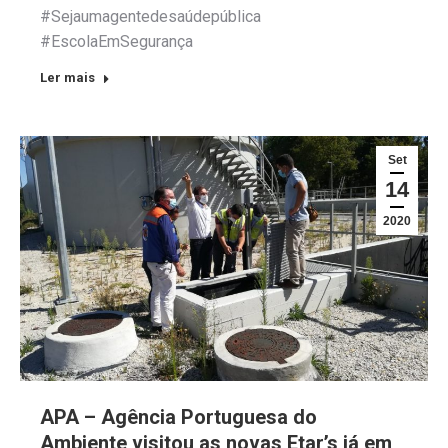
#Sejaumagentedesaúdepública
#EscolaEmSegurança
Ler mais
Set
14
2020
APA – Agência Portuguesa do
Ambiente visitou as novas Etar’s já em