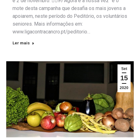
e 2 de novembro. 🙋‍♂️🧏“Agora é a nossa vez” é o
mote desta campanha que desafia os mais jovens a
apoiarem, neste período do Peditório, os voluntários
seniores. Mais informações em:
www.ligacontracancro.pt/peditorio…
Ler mais
Set
15
2020