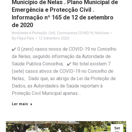
Município de Nelas . Plano Municipal de
Emergência e Protecção Civil .
Informação nº 165 de 12 de setembro
de 2020
Ambiente e Proteção Civil
,
Coronavirus COVID19
,
Notícias
By
Filipa Pais
12 Setembro 2020
✔️ 0 (zero) casos novos de COVID-19 no Concelho
de Nelas, segundo informação da Autoridade de
Saúde Publica Concelhia; ✔️ No total existem 7
(sete) casos ativos de COVID-19 no Concelho de
Nelas; Dado que, ao abrigo da Lei da Proteção de
Dados, as Autoridades de Saúde reportam à
Proteção Civil Municipal apenas…
Ler mais
Set