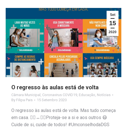
Set
15
2020
O regresso às aulas está de volta
Câmara Municipal
,
Coronavirus COVID19
,
Educação
,
Notícias
By
Filipa Pais
15 Setembro 2020
O regresso às aulas está de volta. Mas tudo começa
em casa. 🙎‍♀️↔️🙎‍♂️Proteja-se a si e aos outros 😷
Cuide de si, cuide de todos! #UmconselhodaDGS