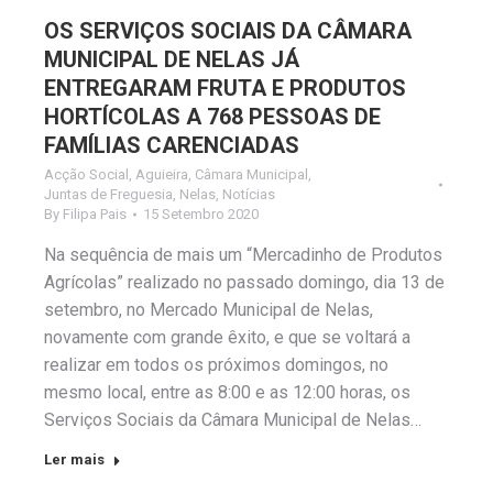
OS SERVIÇOS SOCIAIS DA CÂMARA
MUNICIPAL DE NELAS JÁ
ENTREGARAM FRUTA E PRODUTOS
HORTÍCOLAS A 768 PESSOAS DE
FAMÍLIAS CARENCIADAS
Acção Social
,
Aguieira
,
Câmara Municipal
,
Juntas de Freguesia
,
Nelas
,
Notícias
By
Filipa Pais
15 Setembro 2020
Na sequência de mais um “Mercadinho de Produtos
Agrícolas” realizado no passado domingo, dia 13 de
setembro, no Mercado Municipal de Nelas,
novamente com grande êxito, e que se voltará a
realizar em todos os próximos domingos, no
mesmo local, entre as 8:00 e as 12:00 horas, os
Serviços Sociais da Câmara Municipal de Nelas…
Ler mais