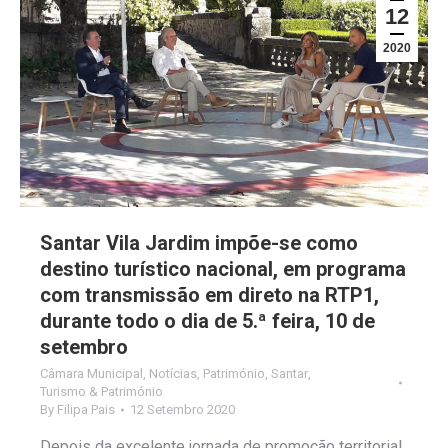
12
2020
Santar Vila Jardim impõe-se como
destino turístico nacional, em programa
com transmissão em direto na RTP1,
durante todo o dia de 5.ª feira, 10 de
setembro
Câmara Municipal
,
Notícias
,
Património
,
Santar
,
Turismo & Património
By
Filipa Pais
12 Setembro 2020
Depois da excelente jornada de promoção territorial