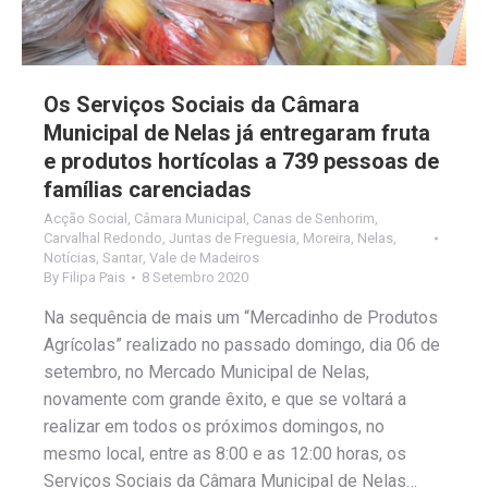
Os Serviços Sociais da Câmara
Municipal de Nelas já entregaram fruta
e produtos hortícolas a 739 pessoas de
famílias carenciadas
Acção Social
,
Câmara Municipal
,
Canas de Senhorim
,
Carvalhal Redondo
,
Juntas de Freguesia
,
Moreira
,
Nelas
,
Notícias
,
Santar
,
Vale de Madeiros
By
Filipa Pais
8 Setembro 2020
Na sequência de mais um “Mercadinho de Produtos
Agrícolas” realizado no passado domingo, dia 06 de
setembro, no Mercado Municipal de Nelas,
novamente com grande êxito, e que se voltará a
realizar em todos os próximos domingos, no
mesmo local, entre as 8:00 e as 12:00 horas, os
Serviços Sociais da Câmara Municipal de Nelas…