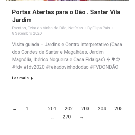
Portas Abertas para o Dão . Santar Vila
Jardim
Eventos
,
Feira do Vinho do Dão
,
Notícias
By
Filipa Pais
8 Setembro 2020
Visita guiada – Jardins e Centro Interpretativo (Casa
dos Condes de Santar e Magalhães, Jardim
Magnólia, Ibérico Nogueira e Casa Fidalgas) 🌹🌳🍇
#fdv #fdv2020 #feiradovinhododao #FVDONDÃO
Ler mais
←
1
…
201
202
203
204
205
…
270
→