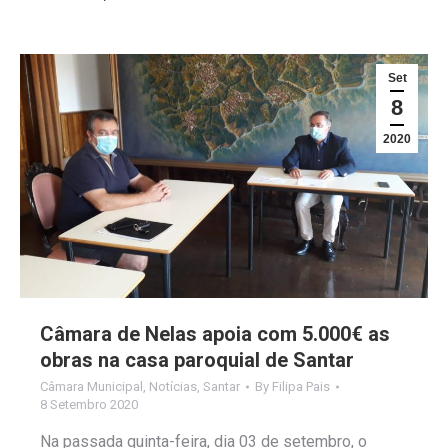
Set
8
2020
Câmara de Nelas apoia com 5.000€ as
obras na casa paroquial de Santar
Câmara Municipal
,
Notícias
,
Santar
By
Filipa Pais
8 Setembro 2020
Na passada quinta-feira, dia 03 de setembro, o