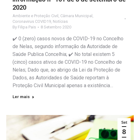
2020
Ambiente e Proteção Civil
,
Câmara Municipal
,
Coronavirus COVID19
,
Notícias
By
Filipa Pais
8 Setembro 2020
✔️ 0 (zero) casos novos de COVID-19 no Concelho
de Nelas, segundo informação da Autoridade de
Saúde Publica Concelhia; ✔️ No total existem 5
(cinco) casos ativos de COVID-19 no Concelho de
Nelas; Dado que, ao abrigo da Lei da Proteção de
Dados, as Autoridades de Saúde reportam à
Proteção Civil Municipal apenas a existência…
Ler mais
Set
8