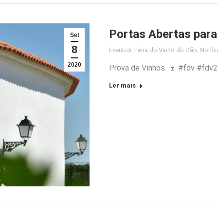
Portas Abertas para 
Set
8
Eventos
,
Feira do Vinho do Dão
,
Notíci
2020
Prova de Vinhos. 🍷 #fdv #fd
Ler mais