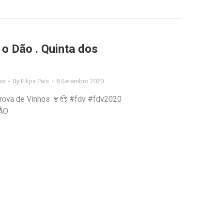
 o Dão . Quinta dos
as
By
Filipa Pais
8 Setembro 2020
Prova de Vinhos 🍷😍 #fdv #fdv2020
ÃO