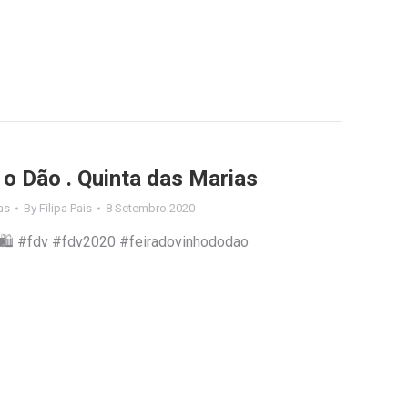
 o Dão . Quinta das Marias
as
By
Filipa Pais
8 Setembro 2020
🍷🛍️ #fdv #fdv2020 #feiradovinhododao