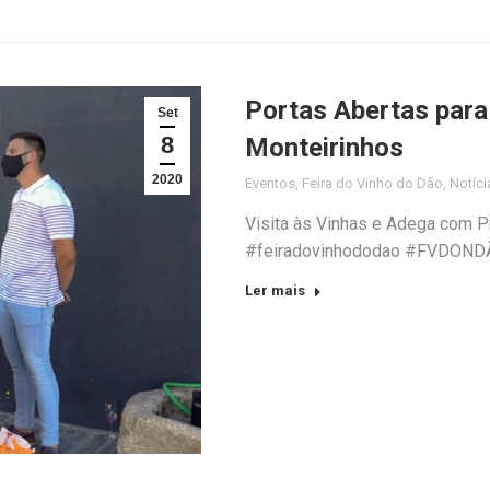
Portas Abertas para
Set
8
Monteirinhos
2020
Eventos
,
Feira do Vinho do Dão
,
Notíci
Visita às Vinhas e Adega com 
#feiradovinhododao #FVDOND
Ler mais