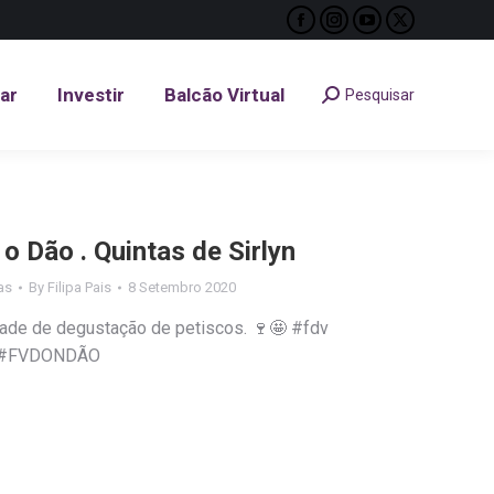
Facebook
Instagram
YouTube
X
tar
Investir
Balcão Virtual
Pesquisar
Search:
page
page
page
page
opens
opens
opens
opens
tar
Investir
Balcão Virtual
Pesquisar
Search:
in
in
in
in
new
new
new
new
window
window
window
window
o Dão . Quintas de Sirlyn
as
By
Filipa Pais
8 Setembro 2020
ade de degustação de petiscos. 🍷🤩 #fdv
ao #FVDONDÃO