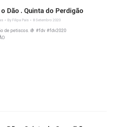
 o Dão . Quinta do Perdigão
as
By
Filipa Pais
8 Setembro 2020
o de petiscos. 🍇 #fdv #fdv2020
ÃO