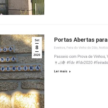
Portas Abertas para
Set
8
Eventos
,
Feira do Vinho do Dão
,
Notíci
2020
Passeio com Prova de Vinhos, V
🍷🦶🍇 #fdv #fdv2020 #feira
Ler mais