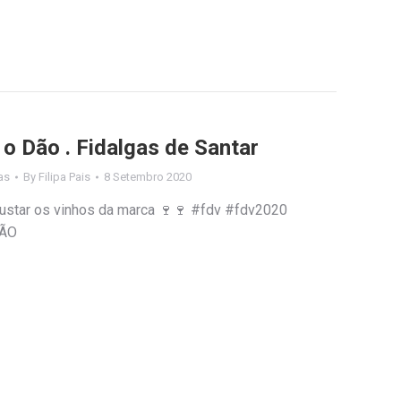
o Dão . Fidalgas de Santar
as
By
Filipa Pais
8 Setembro 2020
egustar os vinhos da marca 🍷🍷 #fdv #fdv2020
DÃO