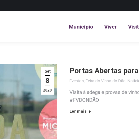
Município
Viver
Visi
Município
Viver
Visi
Portas Abertas para
Set
8
Eventos
,
Feira do Vinho do Dão
,
Notíci
2020
Visita à adega e provas de vin
#FVDONDÃO
Ler mais