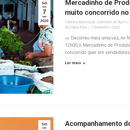
Mercadinho de Produ
Set
7
muito concorrido no
2020
Câmara Municipal
,
Gabinete de Apoio a
By
Filipa Pais
7 Setembro 2020
🥗 Decorreu mais uma vez, no M
12h00 o Mercadinho de Produtos
concorrido quer em vendedores 
Ler mais
Acompanhamento do 
Set