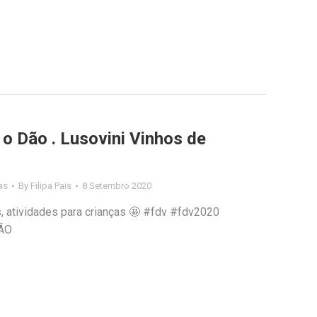
o Dão . Lusovini Vinhos de
as
By
Filipa Pais
8 Setembro 2020
s, atividades para crianças 🤩 #fdv #fdv2020
ÃO