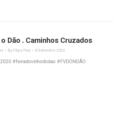
 o Dão . Caminhos Cruzados
as
By
Filipa Pais
8 Setembro 2020
fdv2020 #feiradovinhododao #FVDONDÃO