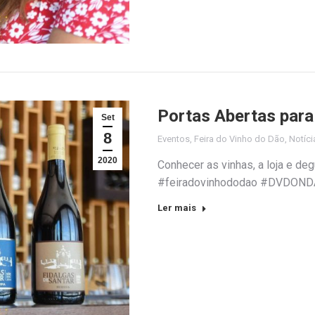
Portas Abertas para 
Set
8
Eventos
,
Feira do Vinho do Dão
,
Notíci
2020
Conhecer as vinhas, a loja e d
#feiradovinhododao #DVDON
Ler mais