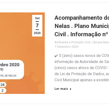
Acompanhamento do 
Set
7
Nelas . Plano Munic
Civil . Informação n
2020
Ambiente e Proteção Civil
,
Câmara Muni
7 Setembro 2020
✔️ 0 (zero) casos novos de CO
informação da Autoridade de Saú
(cinco) casos ativos de COVID-
da Lei da Proteção de Dados, a
Civil Municipal apenas a existê
Ler mais