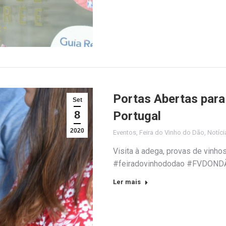
Portas Abertas para 
Set
8
Portugal
2020
Eventos
,
Feira do Vinho do Dão
,
Notíci
Visita à adega, provas de vinho
#feiradovinhododao #FVDOND
Ler mais