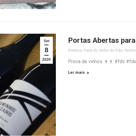
Portas Abertas para
Set
8
Eventos
,
Feira do Vinho do Dão
,
Notíci
2020
Prova de vinhos 🍷🍷 #fdv #
Ler mais