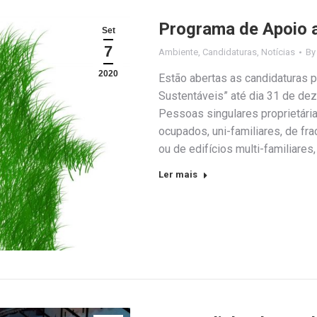
Programa de Apoio a
Set
7
Ambiente
,
Candidaturas
,
Notícias
B
2020
Estão abertas as candidaturas p
Sustentáveis” até dia 31 de de
Pessoas singulares proprietária
ocupados, uni-familiares, de fr
ou de edifícios multi-familiares
Ler mais