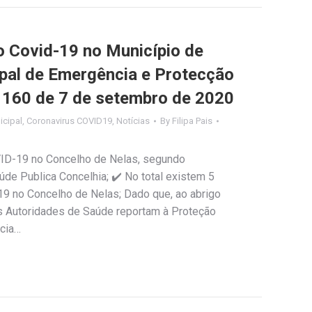
Covid-19 no Município de
ipal de Emergência e Protecção
º 160 de 7 de setembro de 2020
cipal
,
Coronavirus COVID19
,
Notícias
By
Filipa Pais
VID-19 no Concelho de Nelas, segundo
de Publica Concelhia; ✔️ No total existem 5
19 no Concelho de Nelas; Dado que, ao abrigo
s Autoridades de Saúde reportam à Proteção
ncia…