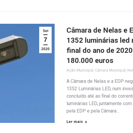
Câmara de Nelas e E
Set
7
1352 luminárias led
final do ano de 2020
2020
180.000 euros
Ação Municipal
,
Câmara Municipal
,
Not
A Câmara de Nelas e a EDP nego
1352 Luminárias LED, num inves
concluído até ao final do corre
luminárias LED, juntamente com
pela EDP e pela Câmara…
Ler mais