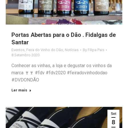
Portas Abertas para o Dão . Fidalgas de
Santar
Eventos
,
Feira do Vinho do Dão
,
Notícias
By
Filipa Pais
8 Setembro 2020
Conhecer as vinhas, a loja e degustar os vinhos da
marca 🍷🍷 #fdv #fdv2020 #feiradovinhododao
#DVDONDÃO
Ler mais
Set
8