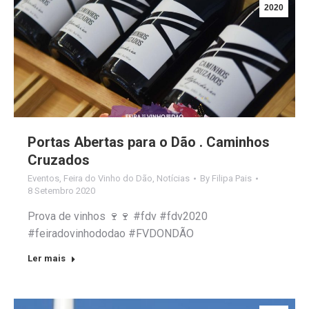
2020
Portas Abertas para o Dão . Caminhos
Cruzados
Eventos
,
Feira do Vinho do Dão
,
Notícias
By
Filipa Pais
8 Setembro 2020
Prova de vinhos 🍷🍷 #fdv #fdv2020
#feiradovinhododao #FVDONDÃO
Ler mais