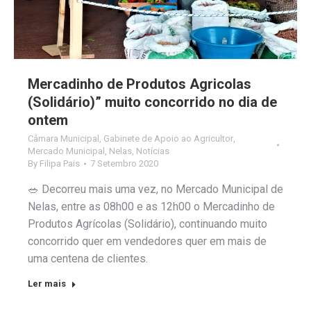
Mercadinho de Produtos Agricolas
(Solidário)” muito concorrido no dia de
ontem
Câmara Municipal
,
Gabinete de Apoio ao Agricultor
,
Mercado Municipal
,
Nelas
,
Notícias
By
Filipa Pais
7 Setembro 2020
🥗 Decorreu mais uma vez, no Mercado Municipal de
Nelas, entre as 08h00 e as 12h00 o Mercadinho de
Produtos Agrícolas (Solidário), continuando muito
concorrido quer em vendedores quer em mais de
uma centena de clientes.
Ler mais