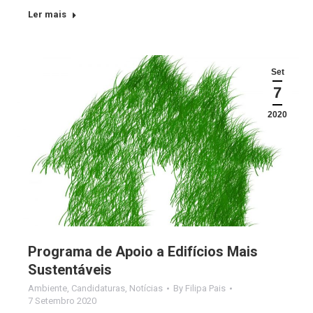
Ler mais
Set
7
2020
Programa de Apoio a Edifícios Mais
Sustentáveis
Ambiente
,
Candidaturas
,
Notícias
By
Filipa Pais
7 Setembro 2020