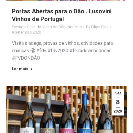
Portas Abertas para o Dão . Lusovini
Vinhos de Portugal
Eventos
,
Feira do Vinho do Dão
,
Notícias
By
Filipa Pais
8 Setembro 2020
Visita à adega, provas de vinhos, atividades para
crianças 🤩 #fdv #fdv2020 #feiradovinhododao
#FVDONDÃO
Ler mais
Set
8
2020