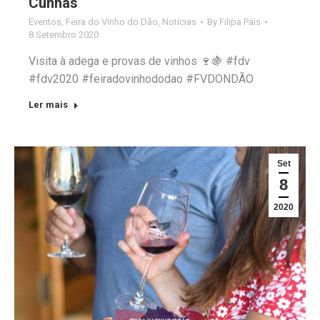
Cunhas
Eventos
,
Feira do Vinho do Dão
,
Notícias
By
Filipa Pais
8 Setembro 2020
Visita à adega e provas de vinhos 🍷🍇 #fdv
#fdv2020 #feiradovinhododao #FVDONDÃO
Ler mais
Set
8
2020