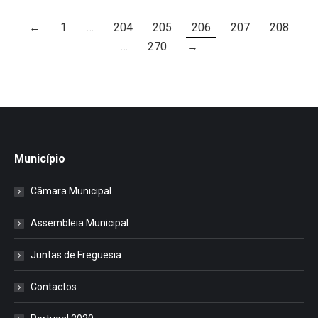
←
1
…
204
205
206
207
208
…
270
→
Município
Câmara Municipal
Assembleia Municipal
Juntas de Freguesia
Contactos