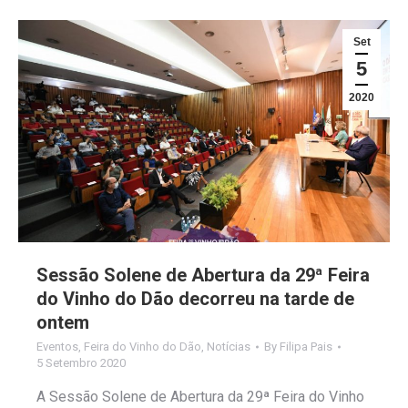
Set
5
2020
Sessão Solene de Abertura da 29ª Feira
do Vinho do Dão decorreu na tarde de
ontem
Eventos
,
Feira do Vinho do Dão
,
Notícias
By
Filipa Pais
5 Setembro 2020
A Sessão Solene de Abertura da 29ª Feira do Vinho