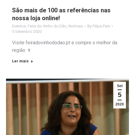
São mais de 100 as referências nas
nossa loja online!
Eventos
,
Feira do Vinho do Dão
,
Notícias
By
Filipa Pais
5 Setembro 2020
Visite feiradovinhododao.pt e compre o melhor da
região 🍷
Ler mais
Set
5
2020