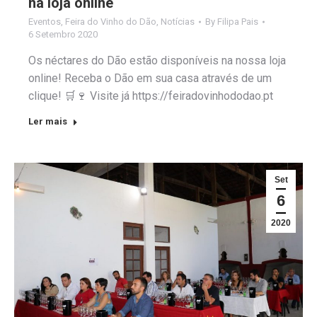
na loja online
Eventos
,
Feira do Vinho do Dão
,
Notícias
By
Filipa Pais
6 Setembro 2020
Os néctares do Dão estão disponíveis na nossa loja
online! Receba o Dão em sua casa através de um
clique! 🛒🍷 Visite já https://feiradovinhododao.pt
Ler mais
Set
6
2020