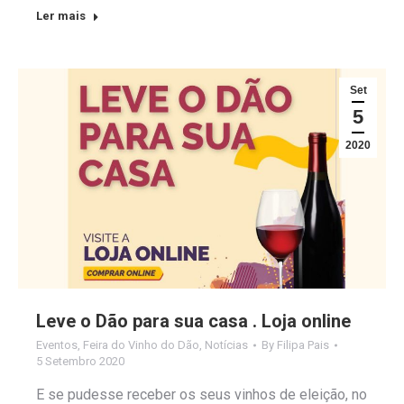
Ler mais
Set
5
2020
Leve o Dão para sua casa . Loja online
Eventos
,
Feira do Vinho do Dão
,
Notícias
By
Filipa Pais
5 Setembro 2020
E se pudesse receber os seus vinhos de eleição, no