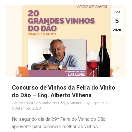
Set
5
2020
Concurso de Vinhos da Feira do Vinho
do Dão – Eng. Alberto Vilhena
Eventos
,
Feira do Vinho do Dão
,
Notícias
By
Filipa Pais
5 Setembro 2020
No segundo dia da 29ª Feira do Vinho do Dão,
aproveite para conhecer melhor os vinhos