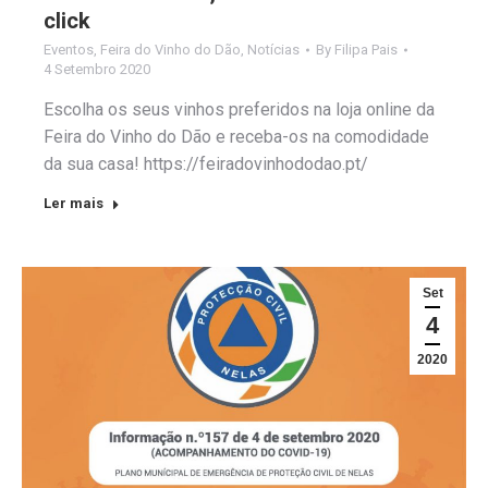
click
Eventos
,
Feira do Vinho do Dão
,
Notícias
By
Filipa Pais
4 Setembro 2020
Escolha os seus vinhos preferidos na loja online da
Feira do Vinho do Dão e receba-os na comodidade
da sua casa! https://feiradovinhododao.pt/
Ler mais
Set
4
2020