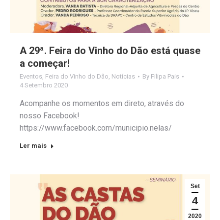
A 29ª. Feira do Vinho do Dão está quase
a começar!
Eventos
,
Feira do Vinho do Dão
,
Notícias
By
Filipa Pais
4 Setembro 2020
Acompanhe os momentos em direto, através do
nosso Facebook!
https://www.facebook.com/municipio.nelas/
Ler mais
Set
4
2020