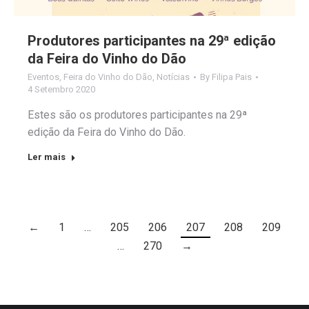
Produtores participantes na 29ª edição
da Feira do Vinho do Dão
Eventos
,
Feira do Vinho do Dão
,
Notícias
By
Filipa Pais
4 Setembro 2020
Estes são os produtores participantes na 29ª
edição da Feira do Vinho do Dão.
Ler mais
←
1
…
205
206
207
208
209
…
270
→