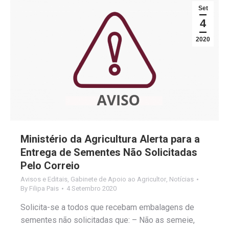
Set
4
2020
Ministério da Agricultura Alerta para a
Entrega de Sementes Não Solicitadas
Pelo Correio
Avisos e Editais
,
Gabinete de Apoio ao Agricultor
,
Notícias
By
Filipa Pais
4 Setembro 2020
Solicita-se a todos que recebam embalagens de
sementes não solicitadas que: – Não as semeie,