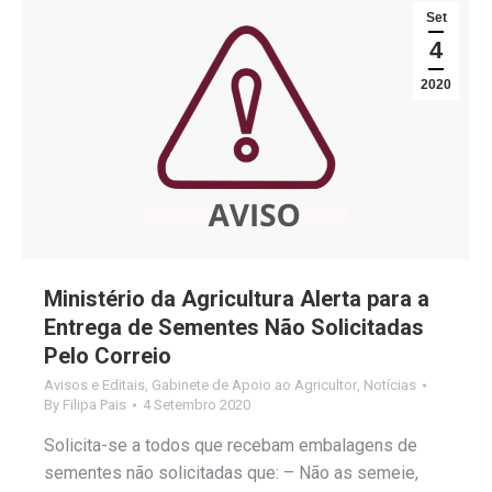
Set
4
2020
Ministério da Agricultura Alerta para a
Entrega de Sementes Não Solicitadas
Pelo Correio
Avisos e Editais
,
Gabinete de Apoio ao Agricultor
,
Notícias
By
Filipa Pais
4 Setembro 2020
Solicita-se a todos que recebam embalagens de
sementes não solicitadas que: – Não as semeie,