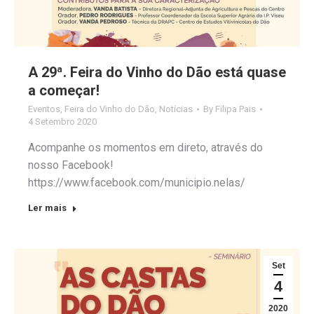
A 29ª. Feira do Vinho do Dão está quase
a começar!
Eventos
,
Feira do Vinho do Dão
,
Notícias
By
Filipa Pais
4 Setembro 2020
Acompanhe os momentos em direto, através do
nosso Facebook!
https://www.facebook.com/municipio.nelas/
Ler mais
Set
4
2020