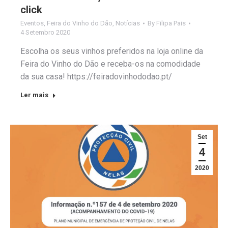
click
Eventos
,
Feira do Vinho do Dão
,
Notícias
By
Filipa Pais
4 Setembro 2020
Escolha os seus vinhos preferidos na loja online da
Feira do Vinho do Dão e receba-os na comodidade
da sua casa! https://feiradovinhododao.pt/
Ler mais
Set
4
2020