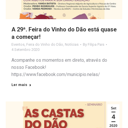
A 29ª. Feira do Vinho do Dão está quase
a começar!
Eventos
,
Feira do Vinho do Dão
,
Notícias
By
Filipa Pais
4 Setembro 2020
Acompanhe os momentos em direto, através do
nosso Facebook!
https://www.facebook.com/municipio.nelas/
Ler mais
Set
4
2020