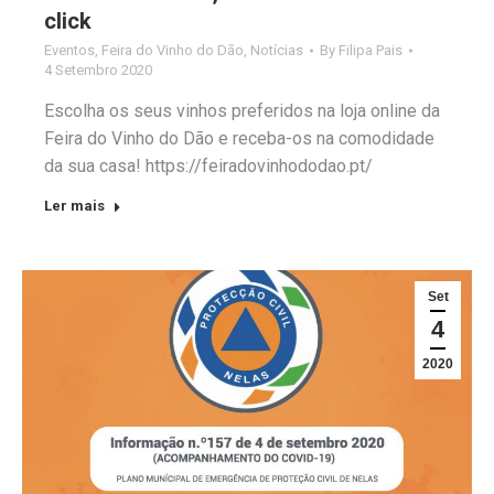
click
Eventos
,
Feira do Vinho do Dão
,
Notícias
By
Filipa Pais
4 Setembro 2020
Escolha os seus vinhos preferidos na loja online da
Feira do Vinho do Dão e receba-os na comodidade
da sua casa! https://feiradovinhododao.pt/
Ler mais
Set
4
2020