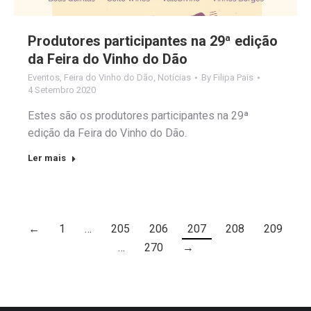
Produtores participantes na 29ª edição
da Feira do Vinho do Dão
Eventos
,
Feira do Vinho do Dão
,
Notícias
By
Filipa Pais
4 Setembro 2020
Estes são os produtores participantes na 29ª
edição da Feira do Vinho do Dão.
Ler mais
←
1
…
205
206
207
208
209
…
270
→