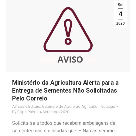
Set
4
2020
Ministério da Agricultura Alerta para a
Entrega de Sementes Não Solicitadas
Pelo Correio
Avisos e Editais
,
Gabinete de Apoio ao Agricultor
,
Notícias
By
Filipa Pais
4 Setembro 2020
Solicita-se a todos que recebam embalagens de
sementes não solicitadas que: – Não as semeie,