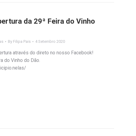
ertura da 29ª Feira do Vinho
as
By
Filipa Pais
4 Setembro 2020
rtura através do direto no nosso Facebook!
ra do Vinho do Dão.
cipio.nelas/