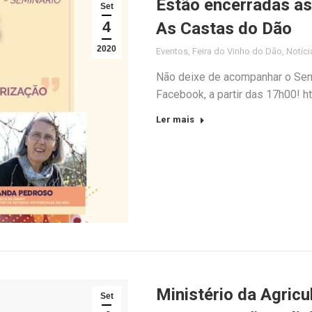
Estão encerradas as
Set
4
As Castas do Dão
2020
Eventos
,
Feira do Vinho do Dão
,
Notíci
Não deixe de acompanhar o Semi
Facebook, a partir das 17h00! 
Ler mais
Ministério da Agricu
Set