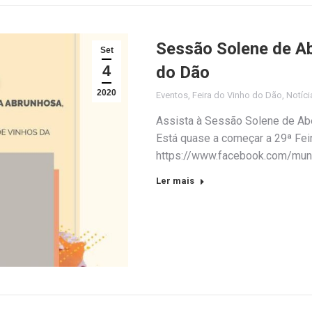
Sessão Solene de Ab
Set
4
do Dão
2020
Eventos
,
Feira do Vinho do Dão
,
Notíci
Assista à Sessão Solene de Abe
Está quase a começar a 29ª Fei
https://www.facebook.com/muni
Ler mais