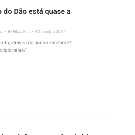
o do Dão está quase a
as
By
Filipa Pais
4 Setembro 2020
eto, através do nosso Facebook!
cipio.nelas/