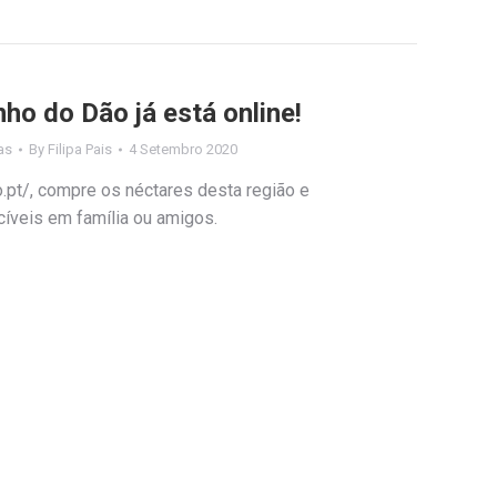
nho do Dão já está online!
as
By
Filipa Pais
4 Setembro 2020
o.pt/, compre os néctares desta região e
íveis em família ou amigos.