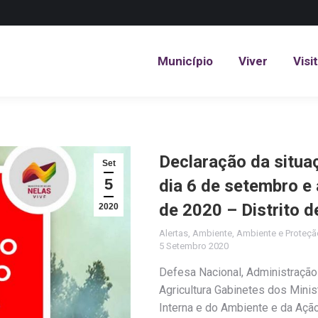
Município
Viver
Visi
Município
Viver
Visi
Declaração da situa
Set
5
dia 6 de setembro e
de 2020 – Distrito d
2020
Alertas
,
Ambiente
,
Ambiente e Proteção
5 Setembro 2020
Defesa Nacional, Administração 
Agricultura Gabinetes dos Minis
Interna e do Ambiente e da Ação 