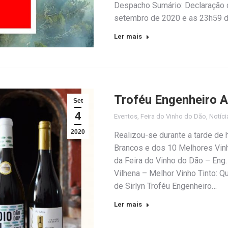
Despacho Sumário: Declaração d
setembro de 2020 e as 23h59 
Ler mais
Troféu Engenheiro A
Set
4
Eventos
,
Feira do Vinho do Dão
,
Notíci
2020
Realizou-se durante a tarde de
Brancos e dos 10 Melhores Vin
da Feira do Vinho do Dão – Eng.
Vilhena – Melhor Vinho Tinto: Q
de Sirlyn Troféu Engenheiro…
Ler mais