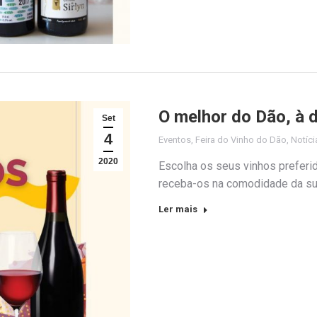
O melhor do Dão, à d
Set
4
Eventos
,
Feira do Vinho do Dão
,
Notíci
2020
Escolha os seus vinhos preferid
receba-os na comodidade da sua
Ler mais