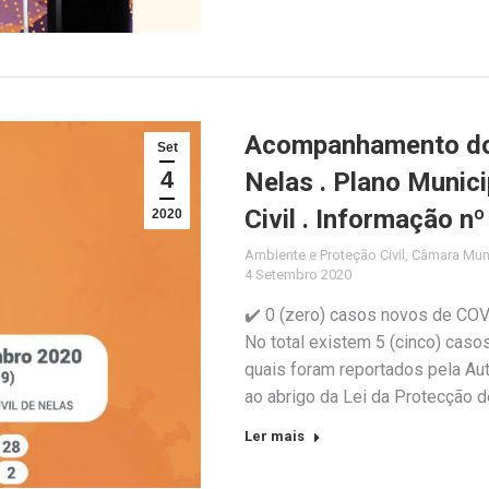
Acompanhamento do 
Set
4
Nelas . Plano Munic
Civil . Informação n
2020
Ambiente e Proteção Civil
,
Câmara Muni
4 Setembro 2020
✔️ 0 (zero) casos novos de CO
No total existem 5 (cinco) cas
quais foram reportados pela Au
ao abrigo da Lei da Protecção 
Ler mais