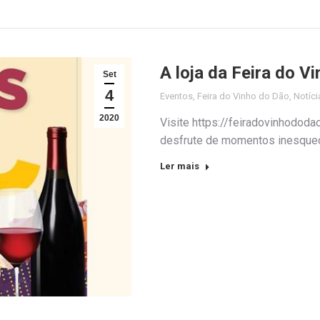
A loja da Feira do Vi
Set
4
Eventos
,
Feira do Vinho do Dão
,
Notíci
2020
Visite https://feiradovinhododa
desfrute de momentos inesquec
Ler mais