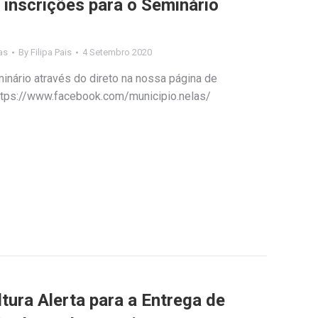
 inscrições para o Seminário
as
By
Filipa Pais
4 Setembro 2020
nário através do direto na nossa página de
https://www.facebook.com/municipio.nelas/
ltura Alerta para a Entrega de