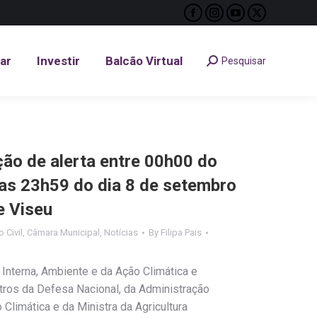
Facebook
Instagram
YouTube
X
tar
Investir
Balcão Virtual
Pesquisar
Search:
page
page
page
page
opens
opens
opens
opens
tar
Investir
Balcão Virtual
Pesquisar
Search:
in
in
in
in
new
new
new
new
window
window
window
window
ção de alerta entre 00h00 do
 as 23h59 do dia 8 de setembro
e Viseu
 Civil
,
Câmara Municipal
,
Notícias
By
Filipa Pais
Interna, Ambiente e da Ação Climática e
tros da Defesa Nacional, da Administração
Climática e da Ministra da Agricultura