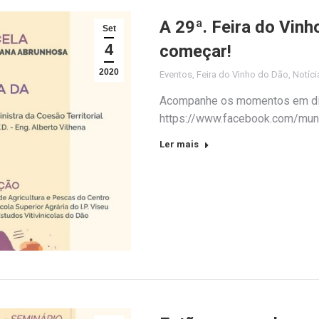
A 29ª. Feira do Vinh
Set
4
começar!
2020
Eventos
,
Feira do Vinho do Dão
,
Notíci
Acompanhe os momentos em dir
https://www.facebook.com/muni
Ler mais