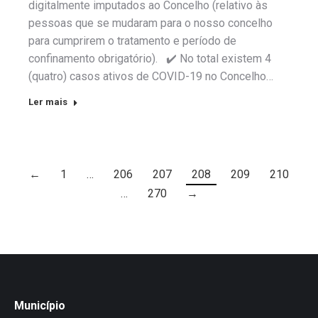
digitalmente imputados ao Concelho (relativo às
pessoas que se mudaram para o nosso concelho
para cumprirem o tratamento e período de
confinamento obrigatório). ✔️ No total existem 4
(quatro) casos ativos de COVID-19 no Concelho…
Ler mais
←
1
…
206
207
208
209
210
…
270
→
Município