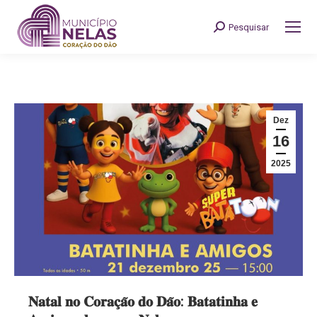
Pesquisar
Search:
Dez
16
2025
𝐍𝐚𝐭𝐚𝐥 𝐧𝐨 𝐂𝐨𝐫𝐚𝐜̧𝐚̃𝐨 𝐝𝐨 𝐃𝐚̃𝐨: 𝐁𝐚𝐭𝐚𝐭𝐢𝐧𝐡𝐚 𝐞