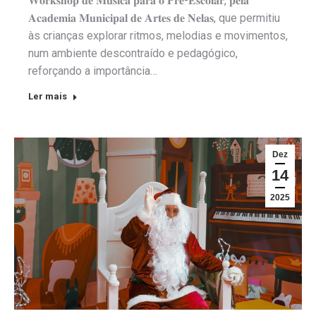
𝐖𝐨𝐫𝐤𝐬𝐡𝐨𝐩 𝐝𝐞 𝐌𝐮́𝐬𝐢𝐜𝐚 𝐩𝐚𝐫𝐚 𝐨 𝐏𝐫𝐞́-𝐄𝐬𝐜𝐨𝐥𝐚𝐫, 𝐩𝐞𝐥𝐚
𝐀𝐜𝐚𝐝𝐞𝐦𝐢𝐚 𝐌𝐮𝐧𝐢𝐜𝐢𝐩𝐚𝐥 𝐝𝐞 𝐀𝐫𝐭𝐞𝐬 𝐝𝐞 𝐍𝐞𝐥𝐚𝐬, que permitiu
às crianças explorar ritmos, melodias e movimentos,
num ambiente descontraído e pedagógico,
reforçando a importância…
Ler mais
Dez
14
2025