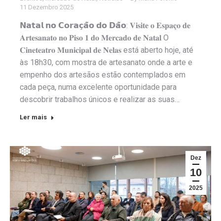
11 Dezembro 2025
𝗡𝗮𝘁𝗮𝗹 𝗻𝗼 𝗖𝗼𝗿𝗮𝗰̧𝗮̃𝗼 𝗱𝗼 𝗗𝗮̃𝗼: 𝐕𝐢𝐬𝐢𝐭𝐞 𝐨 𝐄𝐬𝐩𝐚𝐜̧𝐨 𝐝𝐞
𝐀𝐫𝐭𝐞𝐬𝐚𝐧𝐚𝐭𝐨 𝐧𝐨 𝐏𝐢𝐬𝐨 𝟏 𝐝𝐨 𝐌𝐞𝐫𝐜𝐚𝐝𝐨 𝐝𝐞 𝐍𝐚𝐭𝐚𝐥 O
𝐂𝐢𝐧𝐞𝐭𝐞𝐚𝐭𝐫𝐨 𝐌𝐮𝐧𝐢𝐜𝐢𝐩𝐚𝐥 𝐝𝐞 𝐍𝐞𝐥𝐚𝐬 está aberto hoje, até
às 18h30, com mostra de artesanato onde a arte e
empenho dos artesãos estão contemplados em
cada peça, numa excelente oportunidade para
descobrir trabalhos únicos e realizar as suas…
Ler mais
Dez
10
2025