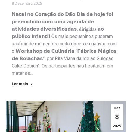
8 Dezembro 2025
𝗡𝗮𝘁𝗮𝗹 𝗻𝗼 𝗖𝗼𝗿𝗮𝗰̧𝗮̃𝗼 𝗱𝗼 𝗗𝗮̃𝗼 𝗗𝗶𝗮 𝗱𝗲 𝗵𝗼𝗷𝗲 𝗳𝗼𝗶
𝗽𝗿𝗲𝗲𝗻𝗰𝗵𝗶𝗱𝗼 𝗰𝗼𝗺 𝘂𝗺𝗮 𝗮𝗴𝗲𝗻𝗱𝗮 𝗱𝗲
𝗮𝘁𝗶𝘃𝗶𝗱𝗮𝗱𝗲𝘀 𝗱𝗶𝘃𝗲𝗿𝘀𝗶𝗳𝗶𝗰𝗮𝗱𝗮𝘀, 𝐝𝐢𝐫𝐢𝐠𝐢𝐝𝐚𝐬 𝗮𝗼
𝗽𝘂́𝗯𝗹𝗶𝗰𝗼 𝗶𝗻𝗳𝗮𝗻𝘁𝗶𝗹 Os mais pequeninos puderam
usufruir de momentos muito doces e criativos com
o 𝗪𝗼𝗿𝗸𝘀𝗵𝗼𝗽 𝗱𝗲 𝗖𝘂𝗹𝗶𝗻𝗮́𝗿𝗶𝗮 “𝗙𝗮́𝗯𝗿𝗶𝗰𝗮 𝗠𝗮́𝗴𝗶𝗰𝗮
𝗱𝗲 𝗕𝗼𝗹𝗮𝗰𝗵𝗮𝘀”, por Rita Viana da Ideias Gulosas
Cake Design”. Os participantes não hesitaram em
meter as…
Ler mais
Dez
8
2025