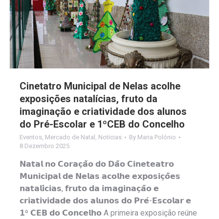
Cinetatro Municipal de Nelas acolhe
exposições natalícias, fruto da
imaginação e criatividade dos alunos
do Pré-Escolar e 1ºCEB do Concelho
Eventos
,
Mercado de Natal
,
Notícias
By
Maria Polónio
8 Dezembro 2025
𝗡𝗮𝘁𝗮𝗹 𝗻𝗼 𝗖𝗼𝗿𝗮𝗰̧𝗮̃𝗼 𝗱𝗼 𝗗𝗮̃𝗼 𝗖𝗶𝗻𝗲𝘁𝗲𝗮𝘁𝗿𝗼
𝗠𝘂𝗻𝗶𝗰𝗶𝗽𝗮𝗹 𝗱𝗲 𝗡𝗲𝗹𝗮𝘀 𝗮𝗰𝗼𝗹𝗵𝗲 𝗲𝘅𝗽𝗼𝘀𝗶𝗰̧𝗼̃𝗲𝘀
𝗻𝗮𝘁𝗮𝗹𝗶́𝗰𝗶𝗮𝘀, 𝗳𝗿𝘂𝘁𝗼 𝗱𝗮 𝗶𝗺𝗮𝗴𝗶𝗻𝗮𝗰̧𝗮̃𝗼 𝗲
𝗰𝗿𝗶𝗮𝘁𝗶𝘃𝗶𝗱𝗮𝗱𝗲 𝗱𝗼𝘀 𝗮𝗹𝘂𝗻𝗼𝘀 𝗱𝗼 𝗣𝗿𝗲́-𝗘𝘀𝗰𝗼𝗹𝗮𝗿 𝗲
𝟭º 𝗖𝗘𝗕 𝗱𝗼 𝗖𝗼𝗻𝗰𝗲𝗹𝗵𝗼 A primeira exposição reúne