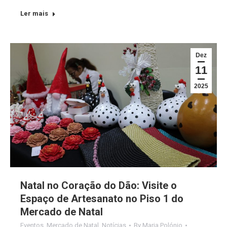
Ler mais
Dez
11
2025
Natal no Coração do Dão: Visite o
Espaço de Artesanato no Piso 1 do
Mercado de Natal
Eventos
,
Mercado de Natal
,
Notícias
By
Maria Polónio