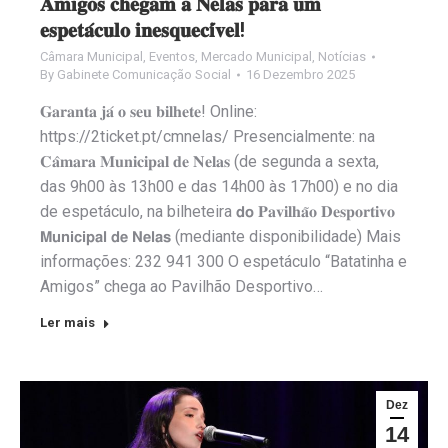
𝐀𝐦𝐢𝐠𝐨𝐬 𝐜𝐡𝐞𝐠𝐚𝐦 𝐚 𝐍𝐞𝐥𝐚𝐬 𝐩𝐚𝐫𝐚 𝐮𝐦
𝐞𝐬𝐩𝐞𝐭𝐚́𝐜𝐮𝐥𝐨 𝐢𝐧𝐞𝐬𝐪𝐮𝐞𝐜𝐢́𝐯𝐞𝐥!
Câmara Municipal
,
Eventos
,
Mercado Municipal
,
Notícias
By
Gabinete Comunicação Social
16 Dezembro 2025
𝐆𝐚𝐫𝐚𝐧𝐭𝐚 𝐣𝐚́ 𝐨 𝐬𝐞𝐮 𝐛𝐢𝐥𝐡𝐞𝐭𝐞! Online:
https://2ticket.pt/cmnelas/ Presencialmente: na
𝐂𝐚̂𝐦𝐚𝐫𝐚 𝐌𝐮𝐧𝐢𝐜𝐢𝐩𝐚𝐥 𝐝𝐞 𝐍𝐞𝐥𝐚𝐬 (de segunda a sexta,
das 9h00 às 13h00 e das 14h00 às 17h00) e no dia
de espetáculo, na bilheteira 𝗱𝗼 𝐏𝐚𝐯𝐢𝐥𝐡𝐚̃𝐨 𝐃𝐞𝐬𝐩𝐨𝐫𝐭𝐢𝐯𝐨
𝗠𝘂𝗻𝗶𝗰𝗶𝗽𝗮𝗹 𝗱𝗲 𝗡𝗲𝗹𝗮𝘀 (mediante disponibilidade) Mais
informações: 232 941 300 O espetáculo “Batatinha e
Amigos” chega ao Pavilhão Desportivo…
Ler mais
Dez
14