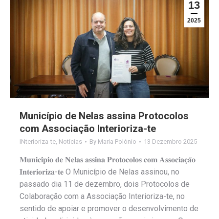
13
2025
Município de Nelas assina Protocolos
com Associação Interioriza-te
INterioriza-te
,
Notícias
By
Maria Polónio
13 Dezembro 2025
𝐌𝐮𝐧𝐢𝐜𝐢́𝐩𝐢𝐨 𝐝𝐞 𝐍𝐞𝐥𝐚𝐬 𝐚𝐬𝐬𝐢𝐧𝐚 𝐏𝐫𝐨𝐭𝐨𝐜𝐨𝐥𝐨𝐬 𝐜𝐨𝐦 𝐀𝐬𝐬𝐨𝐜𝐢𝐚𝐜̧𝐚̃𝐨
𝐈𝐧𝐭𝐞𝐫𝐢𝐨𝐫𝐢𝐳𝐚-𝐭𝐞 O Município de Nelas assinou, no
passado dia 11 de dezembro, dois Protocolos de
Colaboração com a Associação Interioriza-te, no
sentido de apoiar e promover o desenvolvimento de