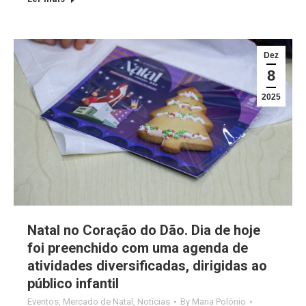
Dez
8
2025
Natal no Coração do Dão. Dia de hoje
foi preenchido com uma agenda de
atividades diversificadas, dirigidas ao
público infantil
Eventos
,
Mercado de Natal
,
Notícias
By
Maria Polónio