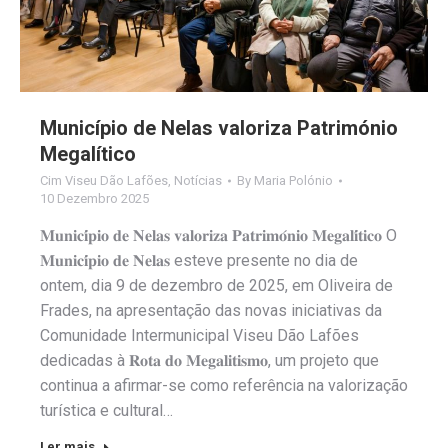
Município de Nelas valoriza Património
Megalítico
Cim Viseu Dão Lafões
,
Notícias
By
Maria Polónio
10 Dezembro 2025
𝐌𝐮𝐧𝐢𝐜𝐢́𝐩𝐢𝐨 𝐝𝐞 𝐍𝐞𝐥𝐚𝐬 𝐯𝐚𝐥𝐨𝐫𝐢𝐳𝐚 𝐏𝐚𝐭𝐫𝐢𝐦𝐨́𝐧𝐢𝐨 𝐌𝐞𝐠𝐚𝐥𝐢́𝐭𝐢𝐜𝐨 O
𝐌𝐮𝐧𝐢𝐜𝐢́𝐩𝐢𝐨 𝐝𝐞 𝐍𝐞𝐥𝐚𝐬 esteve presente no dia de
ontem, dia 9 de dezembro de 2025, em Oliveira de
Frades, na apresentação das novas iniciativas da
Comunidade Intermunicipal Viseu Dão Lafões
dedicadas à 𝐑𝐨𝐭𝐚 𝐝𝐨 𝐌𝐞𝐠𝐚𝐥𝐢𝐭𝐢𝐬𝐦𝐨, um projeto que
continua a afirmar-se como referência na valorização
turística e cultural…
Ler mais