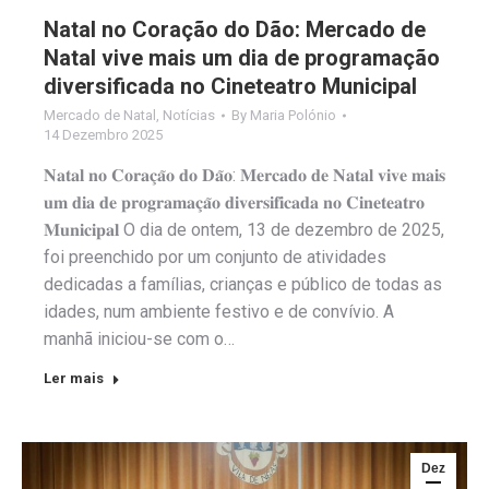
Natal no Coração do Dão: Mercado de
Natal vive mais um dia de programação
diversificada no Cineteatro Municipal
Mercado de Natal
,
Notícias
By
Maria Polónio
14 Dezembro 2025
𝐍𝐚𝐭𝐚𝐥 𝐧𝐨 𝐂𝐨𝐫𝐚𝐜̧𝐚̃𝐨 𝐝𝐨 𝐃𝐚̃𝐨: 𝐌𝐞𝐫𝐜𝐚𝐝𝐨 𝐝𝐞 𝐍𝐚𝐭𝐚𝐥 𝐯𝐢𝐯𝐞 𝐦𝐚𝐢𝐬
𝐮𝐦 𝐝𝐢𝐚 𝐝𝐞 𝐩𝐫𝐨𝐠𝐫𝐚𝐦𝐚𝐜̧𝐚̃𝐨 𝐝𝐢𝐯𝐞𝐫𝐬𝐢𝐟𝐢𝐜𝐚𝐝𝐚 𝐧𝐨 𝐂𝐢𝐧𝐞𝐭𝐞𝐚𝐭𝐫𝐨
𝐌𝐮𝐧𝐢𝐜𝐢𝐩𝐚𝐥 O dia de ontem, 13 de dezembro de 2025,
foi preenchido por um conjunto de atividades
dedicadas a famílias, crianças e público de todas as
idades, num ambiente festivo e de convívio. A
manhã iniciou-se com o…
Ler mais
Dez