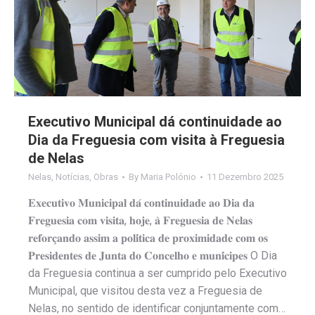
Executivo Municipal dá continuidade ao
Dia da Freguesia com visita à Freguesia
de Nelas
Nelas
,
Notícias
,
Obras
By
Maria Polónio
11 Dezembro 2025
𝐄𝐱𝐞𝐜𝐮𝐭𝐢𝐯𝐨 𝐌𝐮𝐧𝐢𝐜𝐢𝐩𝐚𝐥 𝐝𝐚́ 𝐜𝐨𝐧𝐭𝐢𝐧𝐮𝐢𝐝𝐚𝐝𝐞 𝐚𝐨 𝐃𝐢𝐚 𝐝𝐚
𝐅𝐫𝐞𝐠𝐮𝐞𝐬𝐢𝐚 𝐜𝐨𝐦 𝐯𝐢𝐬𝐢𝐭𝐚, 𝐡𝐨𝐣𝐞, 𝐚̀ 𝐅𝐫𝐞𝐠𝐮𝐞𝐬𝐢𝐚 𝐝𝐞 𝐍𝐞𝐥𝐚𝐬
𝐫𝐞𝐟𝐨𝐫𝐜̧𝐚𝐧𝐝𝐨 𝐚𝐬𝐬𝐢𝐦 𝐚 𝐩𝐨𝐥𝐢́𝐭𝐢𝐜𝐚 𝐝𝐞 𝐩𝐫𝐨𝐱𝐢𝐦𝐢𝐝𝐚𝐝𝐞 𝐜𝐨𝐦 𝐨𝐬
𝐏𝐫𝐞𝐬𝐢𝐝𝐞𝐧𝐭𝐞𝐬 𝐝𝐞 𝐉𝐮𝐧𝐭𝐚 𝐝𝐨 𝐂𝐨𝐧𝐜𝐞𝐥𝐡𝐨 𝐞 𝐦𝐮𝐧𝐢́𝐜𝐢𝐩𝐞𝐬 O Dia
da Freguesia continua a ser cumprido pelo Executivo
Municipal, que visitou desta vez a Freguesia de
Nelas, no sentido de identificar conjuntamente com…