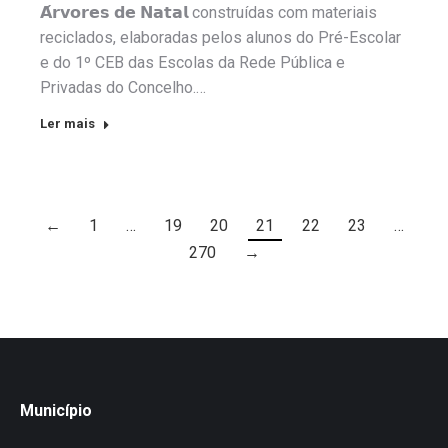
𝗔́𝗿𝘃𝗼𝗿𝗲𝘀 𝗱𝗲 𝗡𝗮𝘁𝗮𝗹 construídas com materiais
reciclados, elaboradas pelos alunos do Pré-Escolar
e do 1º CEB das Escolas da Rede Pública e
Privadas do Concelho.…
Ler mais
←
1
…
19
20
21
22
23
…
270
→
Município