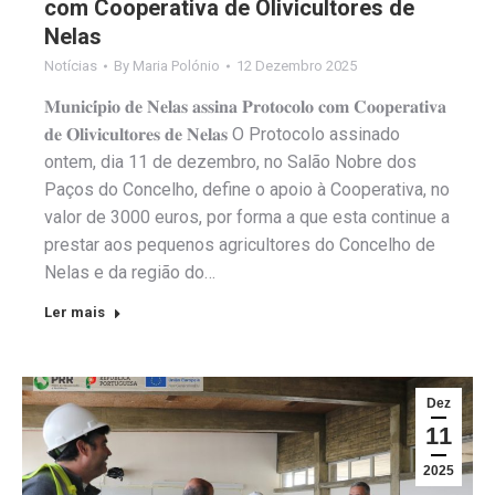
com Cooperativa de Olivicultores de
Nelas
Notícias
By
Maria Polónio
12 Dezembro 2025
𝐌𝐮𝐧𝐢𝐜𝐢́𝐩𝐢𝐨 𝐝𝐞 𝐍𝐞𝐥𝐚𝐬 𝐚𝐬𝐬𝐢𝐧𝐚 𝐏𝐫𝐨𝐭𝐨𝐜𝐨𝐥𝐨 𝐜𝐨𝐦 𝐂𝐨𝐨𝐩𝐞𝐫𝐚𝐭𝐢𝐯𝐚
𝐝𝐞 𝐎𝐥𝐢𝐯𝐢𝐜𝐮𝐥𝐭𝐨𝐫𝐞𝐬 𝐝𝐞 𝐍𝐞𝐥𝐚𝐬 O Protocolo assinado
ontem, dia 11 de dezembro, no Salão Nobre dos
Paços do Concelho, define o apoio à Cooperativa, no
valor de 3000 euros, por forma a que esta continue a
prestar aos pequenos agricultores do Concelho de
Nelas e da região do…
Ler mais
Dez
11
2025