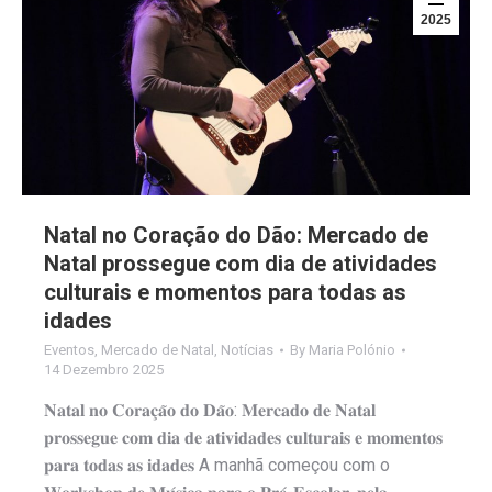
2025
Natal no Coração do Dão: Mercado de
Natal prossegue com dia de atividades
culturais e momentos para todas as
idades
Eventos
,
Mercado de Natal
,
Notícias
By
Maria Polónio
14 Dezembro 2025
𝐍𝐚𝐭𝐚𝐥 𝐧𝐨 𝐂𝐨𝐫𝐚𝐜̧𝐚̃𝐨 𝐝𝐨 𝐃𝐚̃𝐨: 𝐌𝐞𝐫𝐜𝐚𝐝𝐨 𝐝𝐞 𝐍𝐚𝐭𝐚𝐥
𝐩𝐫𝐨𝐬𝐬𝐞𝐠𝐮𝐞 𝐜𝐨𝐦 𝐝𝐢𝐚 𝐝𝐞 𝐚𝐭𝐢𝐯𝐢𝐝𝐚𝐝𝐞𝐬 𝐜𝐮𝐥𝐭𝐮𝐫𝐚𝐢𝐬 𝐞 𝐦𝐨𝐦𝐞𝐧𝐭𝐨𝐬
𝐩𝐚𝐫𝐚 𝐭𝐨𝐝𝐚𝐬 𝐚𝐬 𝐢𝐝𝐚𝐝𝐞𝐬 A manhã começou com o