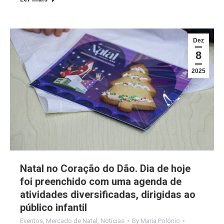
Dez
8
2025
Natal no Coração do Dão. Dia de hoje
foi preenchido com uma agenda de
atividades diversificadas, dirigidas ao
público infantil
Eventos
,
Mercado de Natal
,
Notícias
By
Maria Polónio