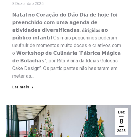
8 Dezembro 2025
𝗡𝗮𝘁𝗮𝗹 𝗻𝗼 𝗖𝗼𝗿𝗮𝗰̧𝗮̃𝗼 𝗱𝗼 𝗗𝗮̃𝗼 𝗗𝗶𝗮 𝗱𝗲 𝗵𝗼𝗷𝗲 𝗳𝗼𝗶
𝗽𝗿𝗲𝗲𝗻𝗰𝗵𝗶𝗱𝗼 𝗰𝗼𝗺 𝘂𝗺𝗮 𝗮𝗴𝗲𝗻𝗱𝗮 𝗱𝗲
𝗮𝘁𝗶𝘃𝗶𝗱𝗮𝗱𝗲𝘀 𝗱𝗶𝘃𝗲𝗿𝘀𝗶𝗳𝗶𝗰𝗮𝗱𝗮𝘀, 𝐝𝐢𝐫𝐢𝐠𝐢𝐝𝐚𝐬 𝗮𝗼
𝗽𝘂́𝗯𝗹𝗶𝗰𝗼 𝗶𝗻𝗳𝗮𝗻𝘁𝗶𝗹 Os mais pequeninos puderam
usufruir de momentos muito doces e criativos com
o 𝗪𝗼𝗿𝗸𝘀𝗵𝗼𝗽 𝗱𝗲 𝗖𝘂𝗹𝗶𝗻𝗮́𝗿𝗶𝗮 “𝗙𝗮́𝗯𝗿𝗶𝗰𝗮 𝗠𝗮́𝗴𝗶𝗰𝗮
𝗱𝗲 𝗕𝗼𝗹𝗮𝗰𝗵𝗮𝘀”, por Rita Viana da Ideias Gulosas
Cake Design”. Os participantes não hesitaram em
meter as…
Ler mais
Dez
8
2025