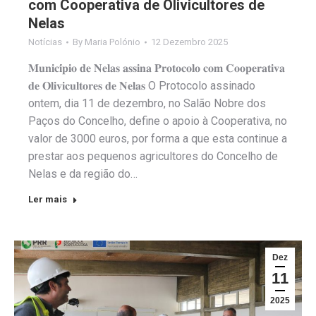
com Cooperativa de Olivicultores de
Nelas
Notícias
By
Maria Polónio
12 Dezembro 2025
𝐌𝐮𝐧𝐢𝐜𝐢́𝐩𝐢𝐨 𝐝𝐞 𝐍𝐞𝐥𝐚𝐬 𝐚𝐬𝐬𝐢𝐧𝐚 𝐏𝐫𝐨𝐭𝐨𝐜𝐨𝐥𝐨 𝐜𝐨𝐦 𝐂𝐨𝐨𝐩𝐞𝐫𝐚𝐭𝐢𝐯𝐚
𝐝𝐞 𝐎𝐥𝐢𝐯𝐢𝐜𝐮𝐥𝐭𝐨𝐫𝐞𝐬 𝐝𝐞 𝐍𝐞𝐥𝐚𝐬 O Protocolo assinado
ontem, dia 11 de dezembro, no Salão Nobre dos
Paços do Concelho, define o apoio à Cooperativa, no
valor de 3000 euros, por forma a que esta continue a
prestar aos pequenos agricultores do Concelho de
Nelas e da região do…
Ler mais
Dez
11
2025