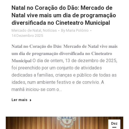
Natal no Coração do Dão: Mercado de
Natal vive mais um dia de programação
diversificada no Cineteatro Municipal
Mercado de Natal
,
Notícias
By
Maria Polónio
14 Dezembro 2025
𝐍𝐚𝐭𝐚𝐥 𝐧𝐨 𝐂𝐨𝐫𝐚𝐜̧𝐚̃𝐨 𝐝𝐨 𝐃𝐚̃𝐨: 𝐌𝐞𝐫𝐜𝐚𝐝𝐨 𝐝𝐞 𝐍𝐚𝐭𝐚𝐥 𝐯𝐢𝐯𝐞 𝐦𝐚𝐢𝐬
𝐮𝐦 𝐝𝐢𝐚 𝐝𝐞 𝐩𝐫𝐨𝐠𝐫𝐚𝐦𝐚𝐜̧𝐚̃𝐨 𝐝𝐢𝐯𝐞𝐫𝐬𝐢𝐟𝐢𝐜𝐚𝐝𝐚 𝐧𝐨 𝐂𝐢𝐧𝐞𝐭𝐞𝐚𝐭𝐫𝐨
𝐌𝐮𝐧𝐢𝐜𝐢𝐩𝐚𝐥 O dia de ontem, 13 de dezembro de 2025,
foi preenchido por um conjunto de atividades
dedicadas a famílias, crianças e público de todas as
idades, num ambiente festivo e de convívio. A
manhã iniciou-se com o…
Ler mais
Dez