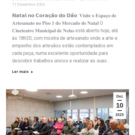
11 Dezembro 2025
𝗡𝗮𝘁𝗮𝗹 𝗻𝗼 𝗖𝗼𝗿𝗮𝗰̧𝗮̃𝗼 𝗱𝗼 𝗗𝗮̃𝗼: 𝐕𝐢𝐬𝐢𝐭𝐞 𝐨 𝐄𝐬𝐩𝐚𝐜̧𝐨 𝐝𝐞
𝐀𝐫𝐭𝐞𝐬𝐚𝐧𝐚𝐭𝐨 𝐧𝐨 𝐏𝐢𝐬𝐨 𝟏 𝐝𝐨 𝐌𝐞𝐫𝐜𝐚𝐝𝐨 𝐝𝐞 𝐍𝐚𝐭𝐚𝐥 O
𝐂𝐢𝐧𝐞𝐭𝐞𝐚𝐭𝐫𝐨 𝐌𝐮𝐧𝐢𝐜𝐢𝐩𝐚𝐥 𝐝𝐞 𝐍𝐞𝐥𝐚𝐬 está aberto hoje, até
às 18h30, com mostra de artesanato onde a arte e
empenho dos artesãos estão contemplados em
cada peça, numa excelente oportunidade para
descobrir trabalhos únicos e realizar as suas…
Ler mais
Dez
10
2025