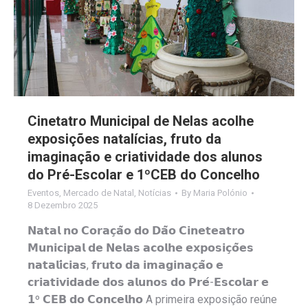
Cinetatro Municipal de Nelas acolhe
exposições natalícias, fruto da
imaginação e criatividade dos alunos
do Pré-Escolar e 1ºCEB do Concelho
Eventos
,
Mercado de Natal
,
Notícias
By
Maria Polónio
8 Dezembro 2025
𝗡𝗮𝘁𝗮𝗹 𝗻𝗼 𝗖𝗼𝗿𝗮𝗰̧𝗮̃𝗼 𝗱𝗼 𝗗𝗮̃𝗼 𝗖𝗶𝗻𝗲𝘁𝗲𝗮𝘁𝗿𝗼
𝗠𝘂𝗻𝗶𝗰𝗶𝗽𝗮𝗹 𝗱𝗲 𝗡𝗲𝗹𝗮𝘀 𝗮𝗰𝗼𝗹𝗵𝗲 𝗲𝘅𝗽𝗼𝘀𝗶𝗰̧𝗼̃𝗲𝘀
𝗻𝗮𝘁𝗮𝗹𝗶́𝗰𝗶𝗮𝘀, 𝗳𝗿𝘂𝘁𝗼 𝗱𝗮 𝗶𝗺𝗮𝗴𝗶𝗻𝗮𝗰̧𝗮̃𝗼 𝗲
𝗰𝗿𝗶𝗮𝘁𝗶𝘃𝗶𝗱𝗮𝗱𝗲 𝗱𝗼𝘀 𝗮𝗹𝘂𝗻𝗼𝘀 𝗱𝗼 𝗣𝗿𝗲́-𝗘𝘀𝗰𝗼𝗹𝗮𝗿 𝗲
𝟭º 𝗖𝗘𝗕 𝗱𝗼 𝗖𝗼𝗻𝗰𝗲𝗹𝗵𝗼 A primeira exposição reúne