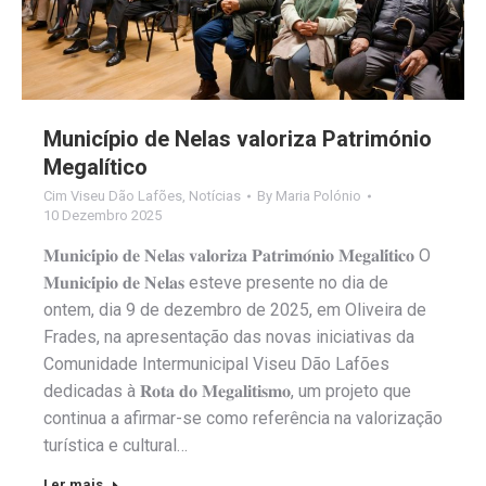
Município de Nelas valoriza Património
Megalítico
Cim Viseu Dão Lafões
,
Notícias
By
Maria Polónio
10 Dezembro 2025
𝐌𝐮𝐧𝐢𝐜𝐢́𝐩𝐢𝐨 𝐝𝐞 𝐍𝐞𝐥𝐚𝐬 𝐯𝐚𝐥𝐨𝐫𝐢𝐳𝐚 𝐏𝐚𝐭𝐫𝐢𝐦𝐨́𝐧𝐢𝐨 𝐌𝐞𝐠𝐚𝐥𝐢́𝐭𝐢𝐜𝐨 O
𝐌𝐮𝐧𝐢𝐜𝐢́𝐩𝐢𝐨 𝐝𝐞 𝐍𝐞𝐥𝐚𝐬 esteve presente no dia de
ontem, dia 9 de dezembro de 2025, em Oliveira de
Frades, na apresentação das novas iniciativas da
Comunidade Intermunicipal Viseu Dão Lafões
dedicadas à 𝐑𝐨𝐭𝐚 𝐝𝐨 𝐌𝐞𝐠𝐚𝐥𝐢𝐭𝐢𝐬𝐦𝐨, um projeto que
continua a afirmar-se como referência na valorização
turística e cultural…
Ler mais