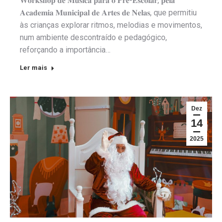
𝐖𝐨𝐫𝐤𝐬𝐡𝐨𝐩 𝐝𝐞 𝐌𝐮́𝐬𝐢𝐜𝐚 𝐩𝐚𝐫𝐚 𝐨 𝐏𝐫𝐞́-𝐄𝐬𝐜𝐨𝐥𝐚𝐫, 𝐩𝐞𝐥𝐚
𝐀𝐜𝐚𝐝𝐞𝐦𝐢𝐚 𝐌𝐮𝐧𝐢𝐜𝐢𝐩𝐚𝐥 𝐝𝐞 𝐀𝐫𝐭𝐞𝐬 𝐝𝐞 𝐍𝐞𝐥𝐚𝐬, que permitiu
às crianças explorar ritmos, melodias e movimentos,
num ambiente descontraído e pedagógico,
reforçando a importância…
Ler mais
Dez
14
2025