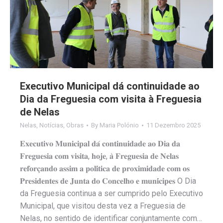
Executivo Municipal dá continuidade ao
Dia da Freguesia com visita à Freguesia
de Nelas
Nelas
,
Notícias
,
Obras
By
Maria Polónio
11 Dezembro 2025
𝐄𝐱𝐞𝐜𝐮𝐭𝐢𝐯𝐨 𝐌𝐮𝐧𝐢𝐜𝐢𝐩𝐚𝐥 𝐝𝐚́ 𝐜𝐨𝐧𝐭𝐢𝐧𝐮𝐢𝐝𝐚𝐝𝐞 𝐚𝐨 𝐃𝐢𝐚 𝐝𝐚
𝐅𝐫𝐞𝐠𝐮𝐞𝐬𝐢𝐚 𝐜𝐨𝐦 𝐯𝐢𝐬𝐢𝐭𝐚, 𝐡𝐨𝐣𝐞, 𝐚̀ 𝐅𝐫𝐞𝐠𝐮𝐞𝐬𝐢𝐚 𝐝𝐞 𝐍𝐞𝐥𝐚𝐬
𝐫𝐞𝐟𝐨𝐫𝐜̧𝐚𝐧𝐝𝐨 𝐚𝐬𝐬𝐢𝐦 𝐚 𝐩𝐨𝐥𝐢́𝐭𝐢𝐜𝐚 𝐝𝐞 𝐩𝐫𝐨𝐱𝐢𝐦𝐢𝐝𝐚𝐝𝐞 𝐜𝐨𝐦 𝐨𝐬
𝐏𝐫𝐞𝐬𝐢𝐝𝐞𝐧𝐭𝐞𝐬 𝐝𝐞 𝐉𝐮𝐧𝐭𝐚 𝐝𝐨 𝐂𝐨𝐧𝐜𝐞𝐥𝐡𝐨 𝐞 𝐦𝐮𝐧𝐢́𝐜𝐢𝐩𝐞𝐬 O Dia
da Freguesia continua a ser cumprido pelo Executivo
Municipal, que visitou desta vez a Freguesia de
Nelas, no sentido de identificar conjuntamente com…