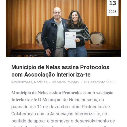
13
2025
Município de Nelas assina Protocolos
com Associação Interioriza-te
INterioriza-te
,
Notícias
By
Maria Polónio
13 Dezembro 2025
𝐌𝐮𝐧𝐢𝐜𝐢́𝐩𝐢𝐨 𝐝𝐞 𝐍𝐞𝐥𝐚𝐬 𝐚𝐬𝐬𝐢𝐧𝐚 𝐏𝐫𝐨𝐭𝐨𝐜𝐨𝐥𝐨𝐬 𝐜𝐨𝐦 𝐀𝐬𝐬𝐨𝐜𝐢𝐚𝐜̧𝐚̃𝐨
𝐈𝐧𝐭𝐞𝐫𝐢𝐨𝐫𝐢𝐳𝐚-𝐭𝐞 O Município de Nelas assinou, no
passado dia 11 de dezembro, dois Protocolos de
Colaboração com a Associação Interioriza-te, no
sentido de apoiar e promover o desenvolvimento de