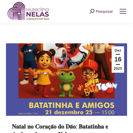
Pesquisar
Search:
Dez
16
2025
𝐍𝐚𝐭𝐚𝐥 𝐧𝐨 𝐂𝐨𝐫𝐚𝐜̧𝐚̃𝐨 𝐝𝐨 𝐃𝐚̃𝐨: 𝐁𝐚𝐭𝐚𝐭𝐢𝐧𝐡𝐚 𝐞