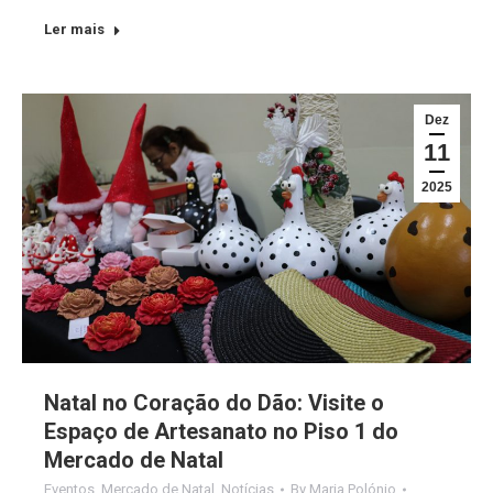
Ler mais
Dez
11
2025
Natal no Coração do Dão: Visite o
Espaço de Artesanato no Piso 1 do
Mercado de Natal
Eventos
,
Mercado de Natal
,
Notícias
By
Maria Polónio