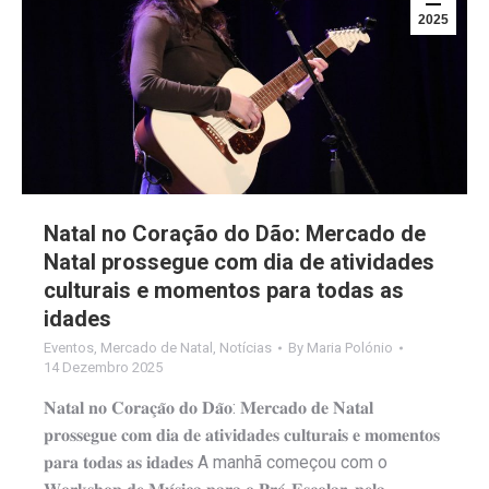
2025
Natal no Coração do Dão: Mercado de
Natal prossegue com dia de atividades
culturais e momentos para todas as
idades
Eventos
,
Mercado de Natal
,
Notícias
By
Maria Polónio
14 Dezembro 2025
𝐍𝐚𝐭𝐚𝐥 𝐧𝐨 𝐂𝐨𝐫𝐚𝐜̧𝐚̃𝐨 𝐝𝐨 𝐃𝐚̃𝐨: 𝐌𝐞𝐫𝐜𝐚𝐝𝐨 𝐝𝐞 𝐍𝐚𝐭𝐚𝐥
𝐩𝐫𝐨𝐬𝐬𝐞𝐠𝐮𝐞 𝐜𝐨𝐦 𝐝𝐢𝐚 𝐝𝐞 𝐚𝐭𝐢𝐯𝐢𝐝𝐚𝐝𝐞𝐬 𝐜𝐮𝐥𝐭𝐮𝐫𝐚𝐢𝐬 𝐞 𝐦𝐨𝐦𝐞𝐧𝐭𝐨𝐬
𝐩𝐚𝐫𝐚 𝐭𝐨𝐝𝐚𝐬 𝐚𝐬 𝐢𝐝𝐚𝐝𝐞𝐬 A manhã começou com o