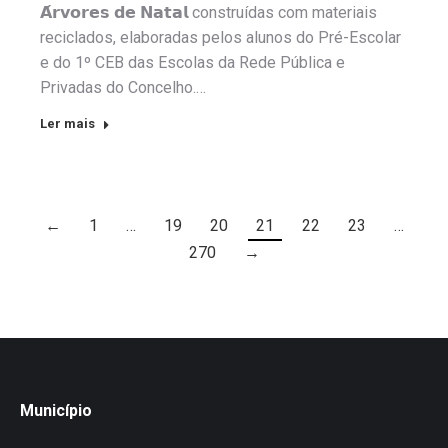
𝗔́𝗿𝘃𝗼𝗿𝗲𝘀 𝗱𝗲 𝗡𝗮𝘁𝗮𝗹 construídas com materiais
reciclados, elaboradas pelos alunos do Pré-Escolar
e do 1º CEB das Escolas da Rede Pública e
Privadas do Concelho.…
Ler mais
←
1
…
19
20
21
22
23
…
270
→
Município