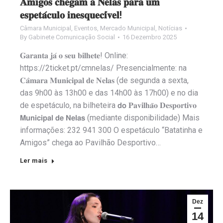
𝐀𝐦𝐢𝐠𝐨𝐬 𝐜𝐡𝐞𝐠𝐚𝐦 𝐚 𝐍𝐞𝐥𝐚𝐬 𝐩𝐚𝐫𝐚 𝐮𝐦
𝐞𝐬𝐩𝐞𝐭𝐚́𝐜𝐮𝐥𝐨 𝐢𝐧𝐞𝐬𝐪𝐮𝐞𝐜𝐢́𝐯𝐞𝐥!
Câmara Municipal
,
Eventos
,
Mercado Municipal
,
Notícias
By
Gabinete Comunicação Social
16 Dezembro 2025
𝐆𝐚𝐫𝐚𝐧𝐭𝐚 𝐣𝐚́ 𝐨 𝐬𝐞𝐮 𝐛𝐢𝐥𝐡𝐞𝐭𝐞! Online:
https://2ticket.pt/cmnelas/ Presencialmente: na
𝐂𝐚̂𝐦𝐚𝐫𝐚 𝐌𝐮𝐧𝐢𝐜𝐢𝐩𝐚𝐥 𝐝𝐞 𝐍𝐞𝐥𝐚𝐬 (de segunda a sexta,
das 9h00 às 13h00 e das 14h00 às 17h00) e no dia
de espetáculo, na bilheteira 𝗱𝗼 𝐏𝐚𝐯𝐢𝐥𝐡𝐚̃𝐨 𝐃𝐞𝐬𝐩𝐨𝐫𝐭𝐢𝐯𝐨
𝗠𝘂𝗻𝗶𝗰𝗶𝗽𝗮𝗹 𝗱𝗲 𝗡𝗲𝗹𝗮𝘀 (mediante disponibilidade) Mais
informações: 232 941 300 O espetáculo “Batatinha e
Amigos” chega ao Pavilhão Desportivo…
Ler mais
Dez
14