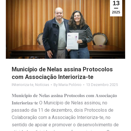
13
2025
Município de Nelas assina Protocolos
com Associação Interioriza-te
INterioriza-te
,
Notícias
By
Maria Polónio
13 Dezembro 2025
𝐌𝐮𝐧𝐢𝐜𝐢́𝐩𝐢𝐨 𝐝𝐞 𝐍𝐞𝐥𝐚𝐬 𝐚𝐬𝐬𝐢𝐧𝐚 𝐏𝐫𝐨𝐭𝐨𝐜𝐨𝐥𝐨𝐬 𝐜𝐨𝐦 𝐀𝐬𝐬𝐨𝐜𝐢𝐚𝐜̧𝐚̃𝐨
𝐈𝐧𝐭𝐞𝐫𝐢𝐨𝐫𝐢𝐳𝐚-𝐭𝐞 O Município de Nelas assinou, no
passado dia 11 de dezembro, dois Protocolos de
Colaboração com a Associação Interioriza-te, no
sentido de apoiar e promover o desenvolvimento de