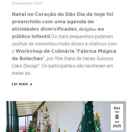
8 Dezembro 2025
𝗡𝗮𝘁𝗮𝗹 𝗻𝗼 𝗖𝗼𝗿𝗮𝗰̧𝗮̃𝗼 𝗱𝗼 𝗗𝗮̃𝗼 𝗗𝗶𝗮 𝗱𝗲 𝗵𝗼𝗷𝗲 𝗳𝗼𝗶
𝗽𝗿𝗲𝗲𝗻𝗰𝗵𝗶𝗱𝗼 𝗰𝗼𝗺 𝘂𝗺𝗮 𝗮𝗴𝗲𝗻𝗱𝗮 𝗱𝗲
𝗮𝘁𝗶𝘃𝗶𝗱𝗮𝗱𝗲𝘀 𝗱𝗶𝘃𝗲𝗿𝘀𝗶𝗳𝗶𝗰𝗮𝗱𝗮𝘀, 𝐝𝐢𝐫𝐢𝐠𝐢𝐝𝐚𝐬 𝗮𝗼
𝗽𝘂́𝗯𝗹𝗶𝗰𝗼 𝗶𝗻𝗳𝗮𝗻𝘁𝗶𝗹 Os mais pequeninos puderam
usufruir de momentos muito doces e criativos com
o 𝗪𝗼𝗿𝗸𝘀𝗵𝗼𝗽 𝗱𝗲 𝗖𝘂𝗹𝗶𝗻𝗮́𝗿𝗶𝗮 “𝗙𝗮́𝗯𝗿𝗶𝗰𝗮 𝗠𝗮́𝗴𝗶𝗰𝗮
𝗱𝗲 𝗕𝗼𝗹𝗮𝗰𝗵𝗮𝘀”, por Rita Viana da Ideias Gulosas
Cake Design”. Os participantes não hesitaram em
meter as…
Ler mais
Dez
8
2025