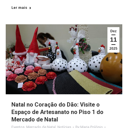
Ler mais
Dez
11
2025
Natal no Coração do Dão: Visite o
Espaço de Artesanato no Piso 1 do
Mercado de Natal
Eventos
,
Mercado de Natal
,
Notícias
By
Maria Polónio