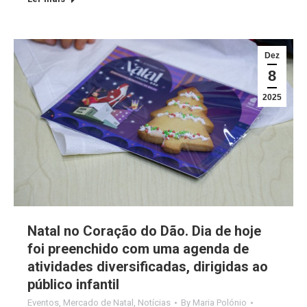
Dez
8
2025
Natal no Coração do Dão. Dia de hoje
foi preenchido com uma agenda de
atividades diversificadas, dirigidas ao
público infantil
Eventos
,
Mercado de Natal
,
Notícias
By
Maria Polónio