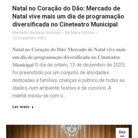
Natal no Coração do Dão: Mercado de
Natal vive mais um dia de programação
diversificada no Cineteatro Municipal
Mercado de Natal
,
Notícias
By
Maria Polónio
14 Dezembro 2025
𝐍𝐚𝐭𝐚𝐥 𝐧𝐨 𝐂𝐨𝐫𝐚𝐜̧𝐚̃𝐨 𝐝𝐨 𝐃𝐚̃𝐨: 𝐌𝐞𝐫𝐜𝐚𝐝𝐨 𝐝𝐞 𝐍𝐚𝐭𝐚𝐥 𝐯𝐢𝐯𝐞 𝐦𝐚𝐢𝐬
𝐮𝐦 𝐝𝐢𝐚 𝐝𝐞 𝐩𝐫𝐨𝐠𝐫𝐚𝐦𝐚𝐜̧𝐚̃𝐨 𝐝𝐢𝐯𝐞𝐫𝐬𝐢𝐟𝐢𝐜𝐚𝐝𝐚 𝐧𝐨 𝐂𝐢𝐧𝐞𝐭𝐞𝐚𝐭𝐫𝐨
𝐌𝐮𝐧𝐢𝐜𝐢𝐩𝐚𝐥 O dia de ontem, 13 de dezembro de 2025,
foi preenchido por um conjunto de atividades
dedicadas a famílias, crianças e público de todas as
idades, num ambiente festivo e de convívio. A
manhã iniciou-se com o…
Ler mais
Dez