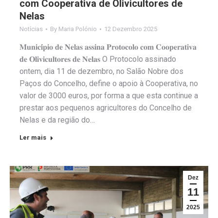
com Cooperativa de Olivicultores de
Nelas
Notícias
By
Maria Polónio
12 Dezembro 2025
𝐌𝐮𝐧𝐢𝐜𝐢́𝐩𝐢𝐨 𝐝𝐞 𝐍𝐞𝐥𝐚𝐬 𝐚𝐬𝐬𝐢𝐧𝐚 𝐏𝐫𝐨𝐭𝐨𝐜𝐨𝐥𝐨 𝐜𝐨𝐦 𝐂𝐨𝐨𝐩𝐞𝐫𝐚𝐭𝐢𝐯𝐚
𝐝𝐞 𝐎𝐥𝐢𝐯𝐢𝐜𝐮𝐥𝐭𝐨𝐫𝐞𝐬 𝐝𝐞 𝐍𝐞𝐥𝐚𝐬 O Protocolo assinado
ontem, dia 11 de dezembro, no Salão Nobre dos
Paços do Concelho, define o apoio à Cooperativa, no
valor de 3000 euros, por forma a que esta continue a
prestar aos pequenos agricultores do Concelho de
Nelas e da região do…
Ler mais
Dez
11
2025