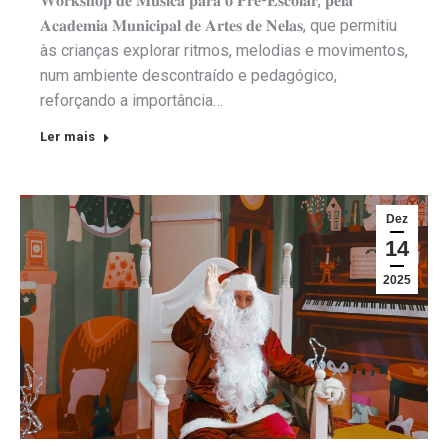
𝐖𝐨𝐫𝐤𝐬𝐡𝐨𝐩 𝐝𝐞 𝐌𝐮́𝐬𝐢𝐜𝐚 𝐩𝐚𝐫𝐚 𝐨 𝐏𝐫𝐞́-𝐄𝐬𝐜𝐨𝐥𝐚𝐫, 𝐩𝐞𝐥𝐚
𝐀𝐜𝐚𝐝𝐞𝐦𝐢𝐚 𝐌𝐮𝐧𝐢𝐜𝐢𝐩𝐚𝐥 𝐝𝐞 𝐀𝐫𝐭𝐞𝐬 𝐝𝐞 𝐍𝐞𝐥𝐚𝐬, que permitiu
às crianças explorar ritmos, melodias e movimentos,
num ambiente descontraído e pedagógico,
reforçando a importância…
Ler mais
Dez
14
2025