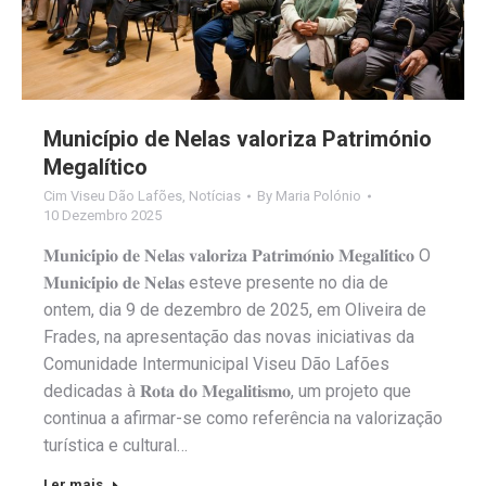
Município de Nelas valoriza Património
Megalítico
Cim Viseu Dão Lafões
,
Notícias
By
Maria Polónio
10 Dezembro 2025
𝐌𝐮𝐧𝐢𝐜𝐢́𝐩𝐢𝐨 𝐝𝐞 𝐍𝐞𝐥𝐚𝐬 𝐯𝐚𝐥𝐨𝐫𝐢𝐳𝐚 𝐏𝐚𝐭𝐫𝐢𝐦𝐨́𝐧𝐢𝐨 𝐌𝐞𝐠𝐚𝐥𝐢́𝐭𝐢𝐜𝐨 O
𝐌𝐮𝐧𝐢𝐜𝐢́𝐩𝐢𝐨 𝐝𝐞 𝐍𝐞𝐥𝐚𝐬 esteve presente no dia de
ontem, dia 9 de dezembro de 2025, em Oliveira de
Frades, na apresentação das novas iniciativas da
Comunidade Intermunicipal Viseu Dão Lafões
dedicadas à 𝐑𝐨𝐭𝐚 𝐝𝐨 𝐌𝐞𝐠𝐚𝐥𝐢𝐭𝐢𝐬𝐦𝐨, um projeto que
continua a afirmar-se como referência na valorização
turística e cultural…
Ler mais