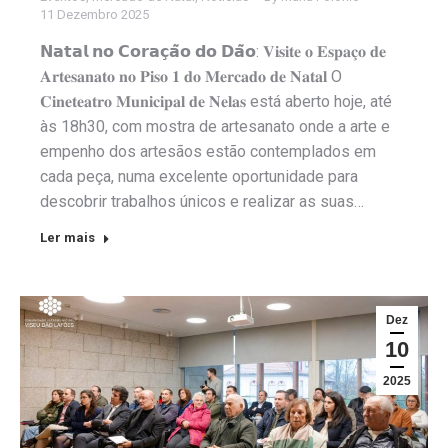
11 Dezembro 2025
𝗡𝗮𝘁𝗮𝗹 𝗻𝗼 𝗖𝗼𝗿𝗮𝗰̧𝗮̃𝗼 𝗱𝗼 𝗗𝗮̃𝗼: 𝐕𝐢𝐬𝐢𝐭𝐞 𝐨 𝐄𝐬𝐩𝐚𝐜̧𝐨 𝐝𝐞
𝐀𝐫𝐭𝐞𝐬𝐚𝐧𝐚𝐭𝐨 𝐧𝐨 𝐏𝐢𝐬𝐨 𝟏 𝐝𝐨 𝐌𝐞𝐫𝐜𝐚𝐝𝐨 𝐝𝐞 𝐍𝐚𝐭𝐚𝐥 O
𝐂𝐢𝐧𝐞𝐭𝐞𝐚𝐭𝐫𝐨 𝐌𝐮𝐧𝐢𝐜𝐢𝐩𝐚𝐥 𝐝𝐞 𝐍𝐞𝐥𝐚𝐬 está aberto hoje, até
às 18h30, com mostra de artesanato onde a arte e
empenho dos artesãos estão contemplados em
cada peça, numa excelente oportunidade para
descobrir trabalhos únicos e realizar as suas…
Ler mais
Dez
10
2025