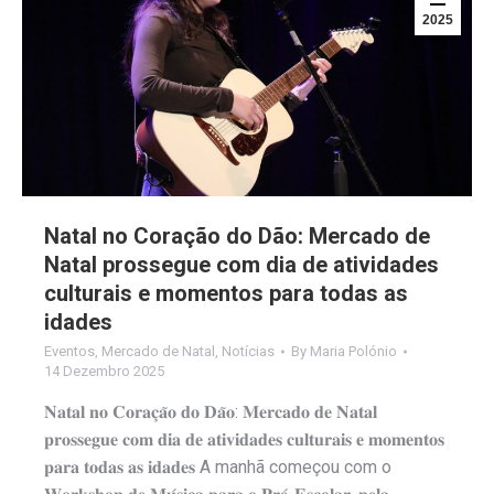
2025
Natal no Coração do Dão: Mercado de
Natal prossegue com dia de atividades
culturais e momentos para todas as
idades
Eventos
,
Mercado de Natal
,
Notícias
By
Maria Polónio
14 Dezembro 2025
𝐍𝐚𝐭𝐚𝐥 𝐧𝐨 𝐂𝐨𝐫𝐚𝐜̧𝐚̃𝐨 𝐝𝐨 𝐃𝐚̃𝐨: 𝐌𝐞𝐫𝐜𝐚𝐝𝐨 𝐝𝐞 𝐍𝐚𝐭𝐚𝐥
𝐩𝐫𝐨𝐬𝐬𝐞𝐠𝐮𝐞 𝐜𝐨𝐦 𝐝𝐢𝐚 𝐝𝐞 𝐚𝐭𝐢𝐯𝐢𝐝𝐚𝐝𝐞𝐬 𝐜𝐮𝐥𝐭𝐮𝐫𝐚𝐢𝐬 𝐞 𝐦𝐨𝐦𝐞𝐧𝐭𝐨𝐬
𝐩𝐚𝐫𝐚 𝐭𝐨𝐝𝐚𝐬 𝐚𝐬 𝐢𝐝𝐚𝐝𝐞𝐬 A manhã começou com o