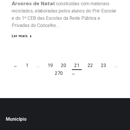
𝗔́𝗿𝘃𝗼𝗿𝗲𝘀 𝗱𝗲 𝗡𝗮𝘁𝗮𝗹 construídas com materiais
reciclados, elaboradas pelos alunos do Pré-Escolar
e do 1º CEB das Escolas da Rede Pública e
Privadas do Concelho.…
Ler mais
←
1
…
19
20
21
22
23
…
270
→
Município