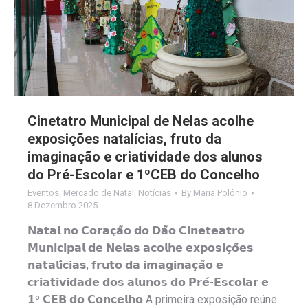
Cinetatro Municipal de Nelas acolhe
exposições natalícias, fruto da
imaginação e criatividade dos alunos
do Pré-Escolar e 1ºCEB do Concelho
Eventos
,
Mercado de Natal
,
Notícias
By
Maria Polónio
8 Dezembro 2025
𝗡𝗮𝘁𝗮𝗹 𝗻𝗼 𝗖𝗼𝗿𝗮𝗰̧𝗮̃𝗼 𝗱𝗼 𝗗𝗮̃𝗼 𝗖𝗶𝗻𝗲𝘁𝗲𝗮𝘁𝗿𝗼
𝗠𝘂𝗻𝗶𝗰𝗶𝗽𝗮𝗹 𝗱𝗲 𝗡𝗲𝗹𝗮𝘀 𝗮𝗰𝗼𝗹𝗵𝗲 𝗲𝘅𝗽𝗼𝘀𝗶𝗰̧𝗼̃𝗲𝘀
𝗻𝗮𝘁𝗮𝗹𝗶́𝗰𝗶𝗮𝘀, 𝗳𝗿𝘂𝘁𝗼 𝗱𝗮 𝗶𝗺𝗮𝗴𝗶𝗻𝗮𝗰̧𝗮̃𝗼 𝗲
𝗰𝗿𝗶𝗮𝘁𝗶𝘃𝗶𝗱𝗮𝗱𝗲 𝗱𝗼𝘀 𝗮𝗹𝘂𝗻𝗼𝘀 𝗱𝗼 𝗣𝗿𝗲́-𝗘𝘀𝗰𝗼𝗹𝗮𝗿 𝗲
𝟭º 𝗖𝗘𝗕 𝗱𝗼 𝗖𝗼𝗻𝗰𝗲𝗹𝗵𝗼 A primeira exposição reúne