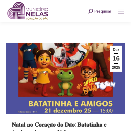
Pesquisar
Search:
Dez
16
2025
𝐍𝐚𝐭𝐚𝐥 𝐧𝐨 𝐂𝐨𝐫𝐚𝐜̧𝐚̃𝐨 𝐝𝐨 𝐃𝐚̃𝐨: 𝐁𝐚𝐭𝐚𝐭𝐢𝐧𝐡𝐚 𝐞