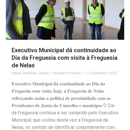
Executivo Municipal dá continuidade ao
Dia da Freguesia com visita à Freguesia
de Nelas
Nelas
,
Notícias
,
Obras
By
Maria Polónio
11 Dezembro 2025
𝐄𝐱𝐞𝐜𝐮𝐭𝐢𝐯𝐨 𝐌𝐮𝐧𝐢𝐜𝐢𝐩𝐚𝐥 𝐝𝐚́ 𝐜𝐨𝐧𝐭𝐢𝐧𝐮𝐢𝐝𝐚𝐝𝐞 𝐚𝐨 𝐃𝐢𝐚 𝐝𝐚
𝐅𝐫𝐞𝐠𝐮𝐞𝐬𝐢𝐚 𝐜𝐨𝐦 𝐯𝐢𝐬𝐢𝐭𝐚, 𝐡𝐨𝐣𝐞, 𝐚̀ 𝐅𝐫𝐞𝐠𝐮𝐞𝐬𝐢𝐚 𝐝𝐞 𝐍𝐞𝐥𝐚𝐬
𝐫𝐞𝐟𝐨𝐫𝐜̧𝐚𝐧𝐝𝐨 𝐚𝐬𝐬𝐢𝐦 𝐚 𝐩𝐨𝐥𝐢́𝐭𝐢𝐜𝐚 𝐝𝐞 𝐩𝐫𝐨𝐱𝐢𝐦𝐢𝐝𝐚𝐝𝐞 𝐜𝐨𝐦 𝐨𝐬
𝐏𝐫𝐞𝐬𝐢𝐝𝐞𝐧𝐭𝐞𝐬 𝐝𝐞 𝐉𝐮𝐧𝐭𝐚 𝐝𝐨 𝐂𝐨𝐧𝐜𝐞𝐥𝐡𝐨 𝐞 𝐦𝐮𝐧𝐢́𝐜𝐢𝐩𝐞𝐬 O Dia
da Freguesia continua a ser cumprido pelo Executivo
Municipal, que visitou desta vez a Freguesia de
Nelas, no sentido de identificar conjuntamente com…