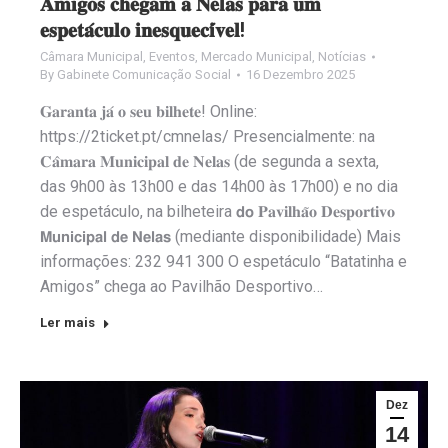
𝐀𝐦𝐢𝐠𝐨𝐬 𝐜𝐡𝐞𝐠𝐚𝐦 𝐚 𝐍𝐞𝐥𝐚𝐬 𝐩𝐚𝐫𝐚 𝐮𝐦
𝐞𝐬𝐩𝐞𝐭𝐚́𝐜𝐮𝐥𝐨 𝐢𝐧𝐞𝐬𝐪𝐮𝐞𝐜𝐢́𝐯𝐞𝐥!
Câmara Municipal
,
Eventos
,
Mercado Municipal
,
Notícias
By
Gabinete Comunicação Social
16 Dezembro 2025
𝐆𝐚𝐫𝐚𝐧𝐭𝐚 𝐣𝐚́ 𝐨 𝐬𝐞𝐮 𝐛𝐢𝐥𝐡𝐞𝐭𝐞! Online:
https://2ticket.pt/cmnelas/ Presencialmente: na
𝐂𝐚̂𝐦𝐚𝐫𝐚 𝐌𝐮𝐧𝐢𝐜𝐢𝐩𝐚𝐥 𝐝𝐞 𝐍𝐞𝐥𝐚𝐬 (de segunda a sexta,
das 9h00 às 13h00 e das 14h00 às 17h00) e no dia
de espetáculo, na bilheteira 𝗱𝗼 𝐏𝐚𝐯𝐢𝐥𝐡𝐚̃𝐨 𝐃𝐞𝐬𝐩𝐨𝐫𝐭𝐢𝐯𝐨
𝗠𝘂𝗻𝗶𝗰𝗶𝗽𝗮𝗹 𝗱𝗲 𝗡𝗲𝗹𝗮𝘀 (mediante disponibilidade) Mais
informações: 232 941 300 O espetáculo “Batatinha e
Amigos” chega ao Pavilhão Desportivo…
Ler mais
Dez
14