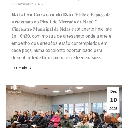
11 Dezembro 2025
𝗡𝗮𝘁𝗮𝗹 𝗻𝗼 𝗖𝗼𝗿𝗮𝗰̧𝗮̃𝗼 𝗱𝗼 𝗗𝗮̃𝗼: 𝐕𝐢𝐬𝐢𝐭𝐞 𝐨 𝐄𝐬𝐩𝐚𝐜̧𝐨 𝐝𝐞
𝐀𝐫𝐭𝐞𝐬𝐚𝐧𝐚𝐭𝐨 𝐧𝐨 𝐏𝐢𝐬𝐨 𝟏 𝐝𝐨 𝐌𝐞𝐫𝐜𝐚𝐝𝐨 𝐝𝐞 𝐍𝐚𝐭𝐚𝐥 O
𝐂𝐢𝐧𝐞𝐭𝐞𝐚𝐭𝐫𝐨 𝐌𝐮𝐧𝐢𝐜𝐢𝐩𝐚𝐥 𝐝𝐞 𝐍𝐞𝐥𝐚𝐬 está aberto hoje, até
às 18h30, com mostra de artesanato onde a arte e
empenho dos artesãos estão contemplados em
cada peça, numa excelente oportunidade para
descobrir trabalhos únicos e realizar as suas…
Ler mais
Dez
10
2025