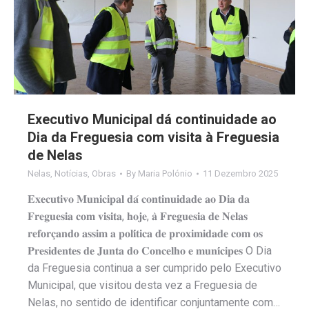
Executivo Municipal dá continuidade ao
Dia da Freguesia com visita à Freguesia
de Nelas
Nelas
,
Notícias
,
Obras
By
Maria Polónio
11 Dezembro 2025
𝐄𝐱𝐞𝐜𝐮𝐭𝐢𝐯𝐨 𝐌𝐮𝐧𝐢𝐜𝐢𝐩𝐚𝐥 𝐝𝐚́ 𝐜𝐨𝐧𝐭𝐢𝐧𝐮𝐢𝐝𝐚𝐝𝐞 𝐚𝐨 𝐃𝐢𝐚 𝐝𝐚
𝐅𝐫𝐞𝐠𝐮𝐞𝐬𝐢𝐚 𝐜𝐨𝐦 𝐯𝐢𝐬𝐢𝐭𝐚, 𝐡𝐨𝐣𝐞, 𝐚̀ 𝐅𝐫𝐞𝐠𝐮𝐞𝐬𝐢𝐚 𝐝𝐞 𝐍𝐞𝐥𝐚𝐬
𝐫𝐞𝐟𝐨𝐫𝐜̧𝐚𝐧𝐝𝐨 𝐚𝐬𝐬𝐢𝐦 𝐚 𝐩𝐨𝐥𝐢́𝐭𝐢𝐜𝐚 𝐝𝐞 𝐩𝐫𝐨𝐱𝐢𝐦𝐢𝐝𝐚𝐝𝐞 𝐜𝐨𝐦 𝐨𝐬
𝐏𝐫𝐞𝐬𝐢𝐝𝐞𝐧𝐭𝐞𝐬 𝐝𝐞 𝐉𝐮𝐧𝐭𝐚 𝐝𝐨 𝐂𝐨𝐧𝐜𝐞𝐥𝐡𝐨 𝐞 𝐦𝐮𝐧𝐢́𝐜𝐢𝐩𝐞𝐬 O Dia
da Freguesia continua a ser cumprido pelo Executivo
Municipal, que visitou desta vez a Freguesia de
Nelas, no sentido de identificar conjuntamente com…