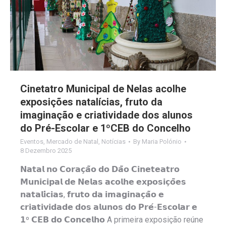
Cinetatro Municipal de Nelas acolhe
exposições natalícias, fruto da
imaginação e criatividade dos alunos
do Pré-Escolar e 1ºCEB do Concelho
Eventos
,
Mercado de Natal
,
Notícias
By
Maria Polónio
8 Dezembro 2025
𝗡𝗮𝘁𝗮𝗹 𝗻𝗼 𝗖𝗼𝗿𝗮𝗰̧𝗮̃𝗼 𝗱𝗼 𝗗𝗮̃𝗼 𝗖𝗶𝗻𝗲𝘁𝗲𝗮𝘁𝗿𝗼
𝗠𝘂𝗻𝗶𝗰𝗶𝗽𝗮𝗹 𝗱𝗲 𝗡𝗲𝗹𝗮𝘀 𝗮𝗰𝗼𝗹𝗵𝗲 𝗲𝘅𝗽𝗼𝘀𝗶𝗰̧𝗼̃𝗲𝘀
𝗻𝗮𝘁𝗮𝗹𝗶́𝗰𝗶𝗮𝘀, 𝗳𝗿𝘂𝘁𝗼 𝗱𝗮 𝗶𝗺𝗮𝗴𝗶𝗻𝗮𝗰̧𝗮̃𝗼 𝗲
𝗰𝗿𝗶𝗮𝘁𝗶𝘃𝗶𝗱𝗮𝗱𝗲 𝗱𝗼𝘀 𝗮𝗹𝘂𝗻𝗼𝘀 𝗱𝗼 𝗣𝗿𝗲́-𝗘𝘀𝗰𝗼𝗹𝗮𝗿 𝗲
𝟭º 𝗖𝗘𝗕 𝗱𝗼 𝗖𝗼𝗻𝗰𝗲𝗹𝗵𝗼 A primeira exposição reúne