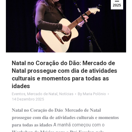
2025
Natal no Coração do Dão: Mercado de
Natal prossegue com dia de atividades
culturais e momentos para todas as
idades
Eventos
,
Mercado de Natal
,
Notícias
By
Maria Polónio
14 Dezembro 2025
𝐍𝐚𝐭𝐚𝐥 𝐧𝐨 𝐂𝐨𝐫𝐚𝐜̧𝐚̃𝐨 𝐝𝐨 𝐃𝐚̃𝐨: 𝐌𝐞𝐫𝐜𝐚𝐝𝐨 𝐝𝐞 𝐍𝐚𝐭𝐚𝐥
𝐩𝐫𝐨𝐬𝐬𝐞𝐠𝐮𝐞 𝐜𝐨𝐦 𝐝𝐢𝐚 𝐝𝐞 𝐚𝐭𝐢𝐯𝐢𝐝𝐚𝐝𝐞𝐬 𝐜𝐮𝐥𝐭𝐮𝐫𝐚𝐢𝐬 𝐞 𝐦𝐨𝐦𝐞𝐧𝐭𝐨𝐬
𝐩𝐚𝐫𝐚 𝐭𝐨𝐝𝐚𝐬 𝐚𝐬 𝐢𝐝𝐚𝐝𝐞𝐬 A manhã começou com o