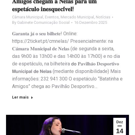
𝐀𝐦𝐢𝐠𝐨𝐬 𝐜𝐡𝐞𝐠𝐚𝐦 𝐚 𝐍𝐞𝐥𝐚𝐬 𝐩𝐚𝐫𝐚 𝐮𝐦
𝐞𝐬𝐩𝐞𝐭𝐚́𝐜𝐮𝐥𝐨 𝐢𝐧𝐞𝐬𝐪𝐮𝐞𝐜𝐢́𝐯𝐞𝐥!
Câmara Municipal
,
Eventos
,
Mercado Municipal
,
Notícias
By
Gabinete Comunicação Social
16 Dezembro 2025
𝐆𝐚𝐫𝐚𝐧𝐭𝐚 𝐣𝐚́ 𝐨 𝐬𝐞𝐮 𝐛𝐢𝐥𝐡𝐞𝐭𝐞! Online:
https://2ticket.pt/cmnelas/ Presencialmente: na
𝐂𝐚̂𝐦𝐚𝐫𝐚 𝐌𝐮𝐧𝐢𝐜𝐢𝐩𝐚𝐥 𝐝𝐞 𝐍𝐞𝐥𝐚𝐬 (de segunda a sexta,
das 9h00 às 13h00 e das 14h00 às 17h00) e no dia
de espetáculo, na bilheteira 𝗱𝗼 𝐏𝐚𝐯𝐢𝐥𝐡𝐚̃𝐨 𝐃𝐞𝐬𝐩𝐨𝐫𝐭𝐢𝐯𝐨
𝗠𝘂𝗻𝗶𝗰𝗶𝗽𝗮𝗹 𝗱𝗲 𝗡𝗲𝗹𝗮𝘀 (mediante disponibilidade) Mais
informações: 232 941 300 O espetáculo “Batatinha e
Amigos” chega ao Pavilhão Desportivo…
Ler mais
Dez
14