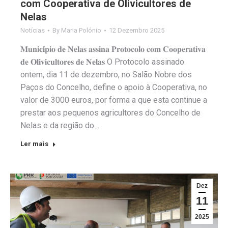
com Cooperativa de Olivicultores de
Nelas
Notícias
By
Maria Polónio
12 Dezembro 2025
𝐌𝐮𝐧𝐢𝐜𝐢́𝐩𝐢𝐨 𝐝𝐞 𝐍𝐞𝐥𝐚𝐬 𝐚𝐬𝐬𝐢𝐧𝐚 𝐏𝐫𝐨𝐭𝐨𝐜𝐨𝐥𝐨 𝐜𝐨𝐦 𝐂𝐨𝐨𝐩𝐞𝐫𝐚𝐭𝐢𝐯𝐚
𝐝𝐞 𝐎𝐥𝐢𝐯𝐢𝐜𝐮𝐥𝐭𝐨𝐫𝐞𝐬 𝐝𝐞 𝐍𝐞𝐥𝐚𝐬 O Protocolo assinado
ontem, dia 11 de dezembro, no Salão Nobre dos
Paços do Concelho, define o apoio à Cooperativa, no
valor de 3000 euros, por forma a que esta continue a
prestar aos pequenos agricultores do Concelho de
Nelas e da região do…
Ler mais
Dez
11
2025