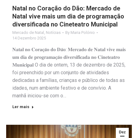
Natal no Coração do Dão: Mercado de
Natal vive mais um dia de programação
diversificada no Cineteatro Municipal
Mercado de Natal
,
Notícias
By
Maria Polónio
14 Dezembro 2025
𝐍𝐚𝐭𝐚𝐥 𝐧𝐨 𝐂𝐨𝐫𝐚𝐜̧𝐚̃𝐨 𝐝𝐨 𝐃𝐚̃𝐨: 𝐌𝐞𝐫𝐜𝐚𝐝𝐨 𝐝𝐞 𝐍𝐚𝐭𝐚𝐥 𝐯𝐢𝐯𝐞 𝐦𝐚𝐢𝐬
𝐮𝐦 𝐝𝐢𝐚 𝐝𝐞 𝐩𝐫𝐨𝐠𝐫𝐚𝐦𝐚𝐜̧𝐚̃𝐨 𝐝𝐢𝐯𝐞𝐫𝐬𝐢𝐟𝐢𝐜𝐚𝐝𝐚 𝐧𝐨 𝐂𝐢𝐧𝐞𝐭𝐞𝐚𝐭𝐫𝐨
𝐌𝐮𝐧𝐢𝐜𝐢𝐩𝐚𝐥 O dia de ontem, 13 de dezembro de 2025,
foi preenchido por um conjunto de atividades
dedicadas a famílias, crianças e público de todas as
idades, num ambiente festivo e de convívio. A
manhã iniciou-se com o…
Ler mais
Dez