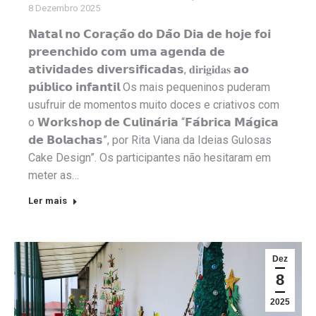
8 Dezembro 2025
𝗡𝗮𝘁𝗮𝗹 𝗻𝗼 𝗖𝗼𝗿𝗮𝗰̧𝗮̃𝗼 𝗱𝗼 𝗗𝗮̃𝗼 𝗗𝗶𝗮 𝗱𝗲 𝗵𝗼𝗷𝗲 𝗳𝗼𝗶
𝗽𝗿𝗲𝗲𝗻𝗰𝗵𝗶𝗱𝗼 𝗰𝗼𝗺 𝘂𝗺𝗮 𝗮𝗴𝗲𝗻𝗱𝗮 𝗱𝗲
𝗮𝘁𝗶𝘃𝗶𝗱𝗮𝗱𝗲𝘀 𝗱𝗶𝘃𝗲𝗿𝘀𝗶𝗳𝗶𝗰𝗮𝗱𝗮𝘀, 𝐝𝐢𝐫𝐢𝐠𝐢𝐝𝐚𝐬 𝗮𝗼
𝗽𝘂́𝗯𝗹𝗶𝗰𝗼 𝗶𝗻𝗳𝗮𝗻𝘁𝗶𝗹 Os mais pequeninos puderam
usufruir de momentos muito doces e criativos com
o 𝗪𝗼𝗿𝗸𝘀𝗵𝗼𝗽 𝗱𝗲 𝗖𝘂𝗹𝗶𝗻𝗮́𝗿𝗶𝗮 “𝗙𝗮́𝗯𝗿𝗶𝗰𝗮 𝗠𝗮́𝗴𝗶𝗰𝗮
𝗱𝗲 𝗕𝗼𝗹𝗮𝗰𝗵𝗮𝘀”, por Rita Viana da Ideias Gulosas
Cake Design”. Os participantes não hesitaram em
meter as…
Ler mais
Dez
8
2025