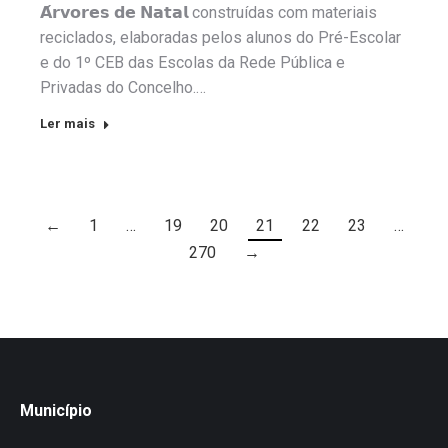
𝗔́𝗿𝘃𝗼𝗿𝗲𝘀 𝗱𝗲 𝗡𝗮𝘁𝗮𝗹 construídas com materiais
reciclados, elaboradas pelos alunos do Pré-Escolar
e do 1º CEB das Escolas da Rede Pública e
Privadas do Concelho.…
Ler mais
←
1
…
19
20
21
22
23
…
270
→
Município