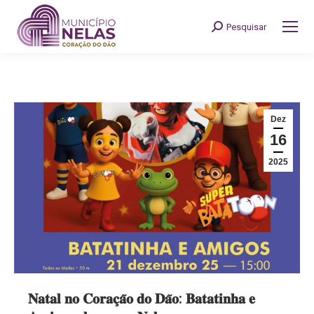
Pesquisar
Search:
Dez
16
2025
𝐍𝐚𝐭𝐚𝐥 𝐧𝐨 𝐂𝐨𝐫𝐚𝐜̧𝐚̃𝐨 𝐝𝐨 𝐃𝐚̃𝐨: 𝐁𝐚𝐭𝐚𝐭𝐢𝐧𝐡𝐚 𝐞