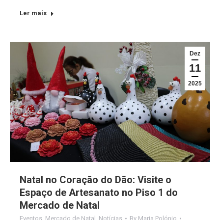
Ler mais
Dez
11
2025
Natal no Coração do Dão: Visite o
Espaço de Artesanato no Piso 1 do
Mercado de Natal
Eventos
,
Mercado de Natal
,
Notícias
By
Maria Polónio