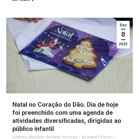
Dez
8
2025
Natal no Coração do Dão. Dia de hoje
foi preenchido com uma agenda de
atividades diversificadas, dirigidas ao
público infantil
Eventos
,
Mercado de Natal
,
Notícias
By
Maria Polónio