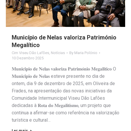
Município de Nelas valoriza Património
Megalítico
Cim Viseu Dão Lafões
,
Notícias
By
Maria Polónio
10 Dezembro 2025
𝐌𝐮𝐧𝐢𝐜𝐢́𝐩𝐢𝐨 𝐝𝐞 𝐍𝐞𝐥𝐚𝐬 𝐯𝐚𝐥𝐨𝐫𝐢𝐳𝐚 𝐏𝐚𝐭𝐫𝐢𝐦𝐨́𝐧𝐢𝐨 𝐌𝐞𝐠𝐚𝐥𝐢́𝐭𝐢𝐜𝐨 O
𝐌𝐮𝐧𝐢𝐜𝐢́𝐩𝐢𝐨 𝐝𝐞 𝐍𝐞𝐥𝐚𝐬 esteve presente no dia de
ontem, dia 9 de dezembro de 2025, em Oliveira de
Frades, na apresentação das novas iniciativas da
Comunidade Intermunicipal Viseu Dão Lafões
dedicadas à 𝐑𝐨𝐭𝐚 𝐝𝐨 𝐌𝐞𝐠𝐚𝐥𝐢𝐭𝐢𝐬𝐦𝐨, um projeto que
continua a afirmar-se como referência na valorização
turística e cultural…
Ler mais