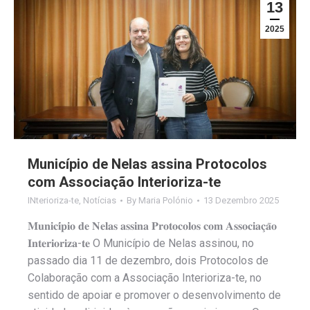
13
2025
Município de Nelas assina Protocolos
com Associação Interioriza-te
INterioriza-te
,
Notícias
By
Maria Polónio
13 Dezembro 2025
𝐌𝐮𝐧𝐢𝐜𝐢́𝐩𝐢𝐨 𝐝𝐞 𝐍𝐞𝐥𝐚𝐬 𝐚𝐬𝐬𝐢𝐧𝐚 𝐏𝐫𝐨𝐭𝐨𝐜𝐨𝐥𝐨𝐬 𝐜𝐨𝐦 𝐀𝐬𝐬𝐨𝐜𝐢𝐚𝐜̧𝐚̃𝐨
𝐈𝐧𝐭𝐞𝐫𝐢𝐨𝐫𝐢𝐳𝐚-𝐭𝐞 O Município de Nelas assinou, no
passado dia 11 de dezembro, dois Protocolos de
Colaboração com a Associação Interioriza-te, no
sentido de apoiar e promover o desenvolvimento de