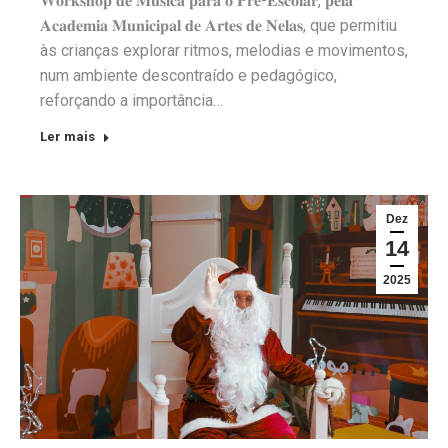
𝐖𝐨𝐫𝐤𝐬𝐡𝐨𝐩 𝐝𝐞 𝐌𝐮́𝐬𝐢𝐜𝐚 𝐩𝐚𝐫𝐚 𝐨 𝐏𝐫𝐞́-𝐄𝐬𝐜𝐨𝐥𝐚𝐫, 𝐩𝐞𝐥𝐚
𝐀𝐜𝐚𝐝𝐞𝐦𝐢𝐚 𝐌𝐮𝐧𝐢𝐜𝐢𝐩𝐚𝐥 𝐝𝐞 𝐀𝐫𝐭𝐞𝐬 𝐝𝐞 𝐍𝐞𝐥𝐚𝐬, que permitiu
às crianças explorar ritmos, melodias e movimentos,
num ambiente descontraído e pedagógico,
reforçando a importância…
Ler mais
Dez
14
2025