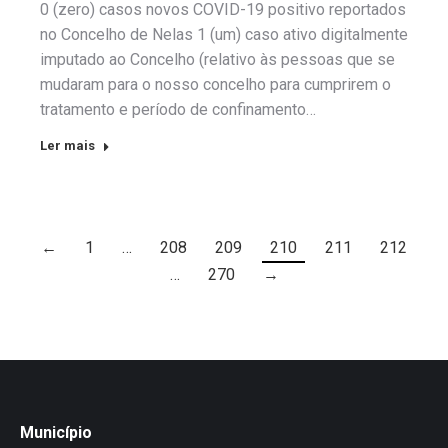
0 (zero) casos novos COVID-19 positivo reportados
no Concelho de Nelas 1 (um) caso ativo digitalmente
imputado ao Concelho (relativo às pessoas que se
mudaram para o nosso concelho para cumprirem o
tratamento e período de confinamento…
Ler mais
←
1
…
208
209
210
211
212
…
270
→
Município