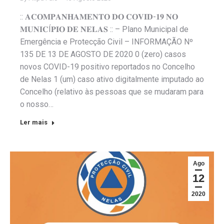
:: 𝐀𝐂𝐎𝐌𝐏𝐀𝐍𝐇𝐀𝐌𝐄𝐍𝐓𝐎 𝐃𝐎 𝐂𝐎𝐕𝐈𝐃-𝟏𝟗 𝐍𝐎
𝐌𝐔𝐍𝐈𝐂Í𝐏𝐈𝐎 𝐃𝐄 𝐍𝐄𝐋𝐀𝐒 :: – Plano Municipal de
Emergência e Protecção Civil – INFORMAÇÃO Nº
135 DE 13 DE AGOSTO DE 2020 0 (zero) casos
novos COVID-19 positivo reportados no Concelho
de Nelas 1 (um) caso ativo digitalmente imputado ao
Concelho (relativo às pessoas que se mudaram para
o nosso…
Ler mais
Ago
12
2020