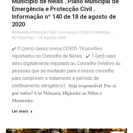
Município de Nelas . Plano Municipal de
Emergência e Protecção Civil .
Informação nº 140 de 18 de agosto de
2020
Ambiente e Proteção Civil
,
Coronavirus COVID19
,
Notícias
By
Filipa Pais
18 Agosto 2020
✔️ 0 (zero) casos novos COVID-19 positivo
reportados no Concelho de Nelas; ✔️ 1 (um) caso
ativo digitalmente imputado ao Concelho (relativo às
pessoas que se mudaram para o nosso concelho
para cumprirem o tratamento e período de
confinamento obrigatório) 𝐒𝐞𝐣𝐚 𝐫𝐞𝐬𝐩𝐨𝐧𝐬á𝐯𝐞𝐥. 𝐏𝐨𝐫 𝐬𝐢,
𝐩𝐨𝐫 𝐭𝐨𝐝𝐨𝐬‼️ 𝐔𝐬𝐞 𝐌á𝐬𝐜𝐚𝐫𝐚, 𝐇𝐢𝐠𝐢𝐞𝐧𝐢𝐳𝐞 𝐚𝐬 𝐌ã𝐨𝐬 𝐞
𝐌𝐚𝐧𝐭𝐞𝐧𝐡𝐚…
Ler mais