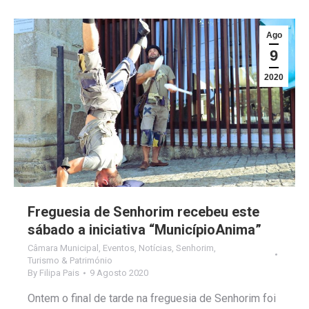
Ago
9
2020
Freguesia de Senhorim recebeu este
sábado a iniciativa “MunicípioAnima”
Câmara Municipal
,
Eventos
,
Notícias
,
Senhorim
,
Turismo & Património
By
Filipa Pais
9 Agosto 2020
Ontem o final de tarde na freguesia de Senhorim foi