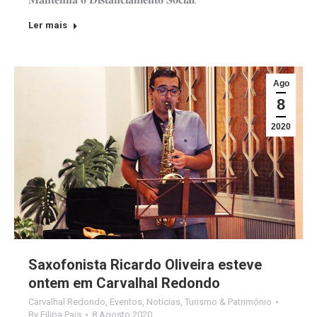
Ler mais
Ago
8
2020
Saxofonista Ricardo Oliveira esteve
ontem em Carvalhal Redondo
Carvalhal Redondo
,
Eventos
,
Notícias
,
Turismo & Património
By
Filipa Pais
8 Agosto 2020