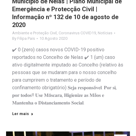
Município de Nelas | Plano Municipal de
Emergência e Protecção Civil |
Informação nº 132 de 10 de agosto de
2020
Ambiente e Proteção Civil
,
Coronavirus COVID19
,
Notícias
By
Filipa Pais
10 Agosto 2020
✔️ 0 (zero) casos novos COVID-19 positivo
reportados no Concelho de Nelas ✔️ 1 (um) caso
ativo digitalmente imputado ao Concelho (relativo às
pessoas que se mudaram para o nosso concelho
para cumprirem o tratamento e período de
confinamento obrigatório) 𝐒𝐞𝐣𝐚 𝐫𝐞𝐬𝐩𝐨𝐧𝐬á𝐯𝐞𝐥. 𝐏𝐨𝐫 𝐬𝐢,
𝐩𝐨𝐫 𝐭𝐨𝐝𝐨𝐬‼️ 𝐔𝐬𝐞 𝐌á𝐬𝐜𝐚𝐫𝐚, 𝐇𝐢𝐠𝐢𝐞𝐧𝐢𝐳𝐞 𝐚𝐬 𝐌ã𝐨𝐬 𝐞
𝐌𝐚𝐧𝐭𝐞𝐧𝐡𝐚 𝐨 𝐃𝐢𝐬𝐭𝐚𝐧𝐜𝐢𝐚𝐦𝐞𝐧𝐭𝐨 𝐒𝐨𝐜𝐢𝐚𝐥.
Ler mais