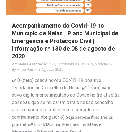
Acompanhamento do Covid-19 no
Município de Nelas | Plano Municipal de
Emergência e Protecção Civil |
Informação nº 130 de 08 de agosto de
2020
Ambiente e Proteção Civil
,
Coronavirus COVID19
,
Notícias
By
Filipa Pais
8 Agosto 2020
✔️ 0 (zero) casos novos COVID-19 positivo
reportados no Concelho de Nelas ✔️ 1 (um) caso
ativo digitalmente imputado ao Concelho (relativo às
pessoas que se mudaram para o nosso concelho
para cumprirem o tratamento e período de
confinamento obrigatório) 𝐒𝐞𝐣𝐚 𝐫𝐞𝐬𝐩𝐨𝐧𝐬á𝐯𝐞𝐥. 𝐏𝐨𝐫 𝐬𝐢,
𝐩𝐨𝐫 𝐭𝐨𝐝𝐨𝐬‼️ 𝐔𝐬𝐞 𝐌á𝐬𝐜𝐚𝐫𝐚, 𝐇𝐢𝐠𝐢𝐞𝐧𝐢𝐳𝐞 𝐚𝐬 𝐌ã𝐨𝐬 𝐞
𝐌𝐚𝐧𝐭𝐞𝐧𝐡𝐚 𝐨 𝐃𝐢𝐬𝐭𝐚𝐧𝐜𝐢𝐚𝐦𝐞𝐧𝐭𝐨 𝐒𝐨𝐜𝐢𝐚𝐥.