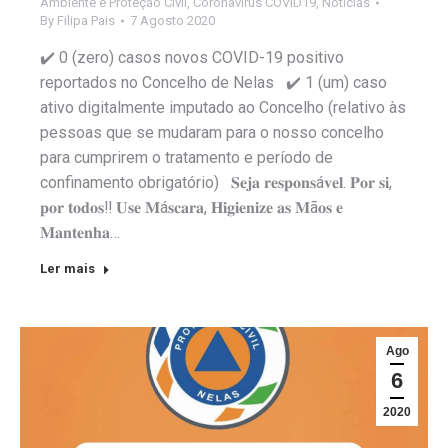
Ambiente e Proteção Civil
,
Coronavirus COVID19
,
Notícias
By
Filipa Pais
7 Agosto 2020
✔️ 0 (zero) casos novos COVID-19 positivo
reportados no Concelho de Nelas ✔️ 1 (um) caso
ativo digitalmente imputado ao Concelho (relativo às
pessoas que se mudaram para o nosso concelho
para cumprirem o tratamento e período de
confinamento obrigatório) 𝐒𝐞𝐣𝐚 𝐫𝐞𝐬𝐩𝐨𝐧𝐬á𝐯𝐞𝐥. 𝐏𝐨𝐫 𝐬𝐢,
𝐩𝐨𝐫 𝐭𝐨𝐝𝐨𝐬‼️ 𝐔𝐬𝐞 𝐌á𝐬𝐜𝐚𝐫𝐚, 𝐇𝐢𝐠𝐢𝐞𝐧𝐢𝐳𝐞 𝐚𝐬 𝐌ã𝐨𝐬 𝐞
𝐌𝐚𝐧𝐭𝐞𝐧𝐡𝐚…
Ler mais
Ago
6
2020