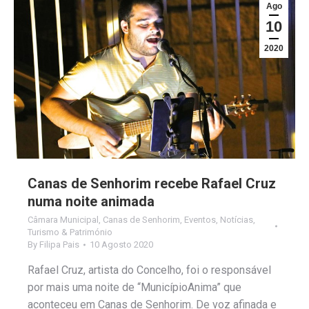
Ago
10
2020
Canas de Senhorim recebe Rafael Cruz
numa noite animada
Câmara Municipal
,
Canas de Senhorim
,
Eventos
,
Notícias
,
Turismo & Património
By
Filipa Pais
10 Agosto 2020
Rafael Cruz, artista do Concelho, foi o responsável
por mais uma noite de “MunicípioAnima” que
aconteceu em Canas de Senhorim. De voz afinada e