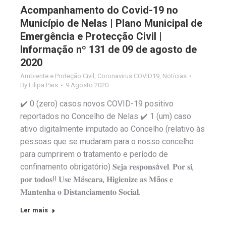
Acompanhamento do Covid-19 no
Município de Nelas | Plano Municipal de
Emergência e Protecção Civil |
Informação nº 131 de 09 de agosto de
2020
Ambiente e Proteção Civil
,
Coronavirus COVID19
,
Notícias
By
Filipa Pais
9 Agosto 2020
✔️ 0 (zero) casos novos COVID-19 positivo
reportados no Concelho de Nelas ✔️ 1 (um) caso
ativo digitalmente imputado ao Concelho (relativo às
pessoas que se mudaram para o nosso concelho
para cumprirem o tratamento e período de
confinamento obrigatório) 𝐒𝐞𝐣𝐚 𝐫𝐞𝐬𝐩𝐨𝐧𝐬á𝐯𝐞𝐥. 𝐏𝐨𝐫 𝐬𝐢,
𝐩𝐨𝐫 𝐭𝐨𝐝𝐨𝐬‼️ 𝐔𝐬𝐞 𝐌á𝐬𝐜𝐚𝐫𝐚, 𝐇𝐢𝐠𝐢𝐞𝐧𝐢𝐳𝐞 𝐚𝐬 𝐌ã𝐨𝐬 𝐞
𝐌𝐚𝐧𝐭𝐞𝐧𝐡𝐚 𝐨 𝐃𝐢𝐬𝐭𝐚𝐧𝐜𝐢𝐚𝐦𝐞𝐧𝐭𝐨 𝐒𝐨𝐜𝐢𝐚𝐥.
Ler mais