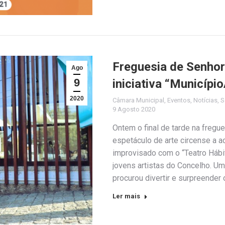
Freguesia de Senhor
Ago
9
iniciativa “Municípi
2020
Câmara Municipal
,
Eventos
,
Notícias
,
S
9 Agosto 2020
Ontem o final de tarde na freg
espetáculo de arte circense a 
improvisado com o “Teatro Hábi
jovens artistas do Concelho. Um
procurou divertir e surpreender
Ler mais