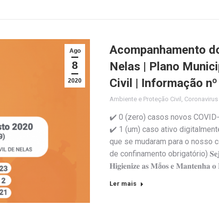
Acompanhamento do 
Ago
8
Nelas | Plano Munic
Civil | Informação n
2020
Ambiente e Proteção Civil
,
Coronaviru
✔️ 0 (zero) casos novos COVID-
✔️ 1 (um) caso ativo digitalmen
que se mudaram para o nosso c
de confinamento obrigatório) 𝐒𝐞𝐣𝐚 𝐫𝐞𝐬𝐩
𝐇𝐢𝐠𝐢𝐞𝐧𝐢𝐳𝐞 𝐚𝐬 𝐌ã𝐨𝐬 𝐞 𝐌𝐚𝐧𝐭𝐞𝐧𝐡𝐚 𝐨 𝐃
Ler mais