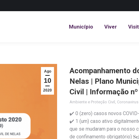
Município
Viver
Visi
Município
Viver
Visi
Acompanhamento do 
Ago
10
Nelas | Plano Munic
Civil | Informação n
2020
Ambiente e Proteção Civil
,
Coronaviru
✔️ 0 (zero) casos novos COVID-
✔️ 1 (um) caso ativo digitalmen
que se mudaram para o nosso c
de confinamento obrigatório) 𝐒𝐞𝐣𝐚 𝐫𝐞𝐬𝐩