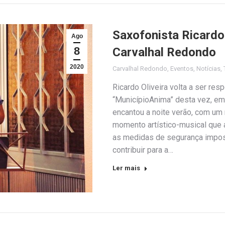
Saxofonista Ricardo
Ago
8
Carvalhal Redondo
2020
Carvalhal Redondo
,
Eventos
,
Notícias
,
Ricardo Oliveira volta a ser re
“MunicípioAnima” desta vez, em
encantou a noite verão, com um
momento artístico-musical que 
as medidas de segurança impos
contribuir para a…
Ler mais