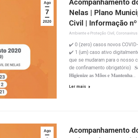
Acompanhamento do 
Ago
7
Nelas | Plano Munic
Civil | Informação n
2020
Ambiente e Proteção Civil
,
Coronaviru
✔️ 0 (zero) casos novos COVID
✔️ 1 (um) caso ativo digitalmen
que se mudaram para o nosso c
de confinamento obrigatório) 𝐒𝐞𝐣𝐚 𝐫𝐞𝐬𝐩
𝐇𝐢𝐠𝐢𝐞𝐧𝐢𝐳𝐞 𝐚𝐬 𝐌ã𝐨𝐬 𝐞 𝐌𝐚𝐧𝐭𝐞𝐧𝐡𝐚…
Ler mais
Acompanhamento do 
Ago