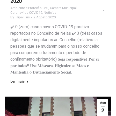
2020
Ambiente e Proteção Civil
,
Câmara Municipal
,
Coronavirus COVID19
,
Notícias
By
Filipa Pais
2 Agosto 2020
✔️ 0 (zero) casos novos COVID-19 positivo
reportados no Concelho de Nelas ✔️ 3 (três) casos
digitalmente imputados ao Concelho (relativos a
pessoas que se mudaram para o nosso concelho
para cumprirem o tratamento e período de
confinamento obrigatório) 𝐒𝐞𝐣𝐚 𝐫𝐞𝐬𝐩𝐨𝐧𝐬á𝐯𝐞𝐥. 𝐏𝐨𝐫 𝐬𝐢,
𝐩𝐨𝐫 𝐭𝐨𝐝𝐨𝐬‼️ 𝐔𝐬𝐞 𝐌á𝐬𝐜𝐚𝐫𝐚, 𝐇𝐢𝐠𝐢𝐞𝐧𝐢𝐳𝐞 𝐚𝐬 𝐌ã𝐨𝐬 𝐞
𝐌𝐚𝐧𝐭𝐞𝐧𝐡𝐚 𝐨 𝐃𝐢𝐬𝐭𝐚𝐧𝐜𝐢𝐚𝐦𝐞𝐧𝐭𝐨 𝐒𝐨𝐜𝐢𝐚𝐥.
Ler mais
Ago
2