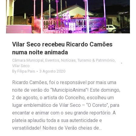
Vilar Seco recebeu Ricardo Camões
numa noite animada
Câmara Municipal
,
Eventos
,
Notícias
,
Turismo & Património
,
Vilar Seco
By
Filipa Pais
3 Agosto 2020
Ricardo Camões, foi o responsável por mais uma
noite de verão do “MunicípioAnima”! Este domingo,
2 de agosto, o artista do Concelho, escolheu um
lugar emblemático de Vilar Seco – “O Coreto”, para
encantar e animar com o seu grande reportório. A
plateia aplaudiu toda a sua autenticidade e
versatilidade! Noites de Verão cheias de…