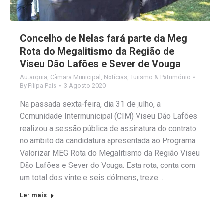
Concelho de Nelas fará parte da Meg
Rota do Megalitismo da Região de
Viseu Dão Lafões e Sever de Vouga
Autarquia
,
Câmara Municipal
,
Notícias
,
Turismo & Património
By
Filipa Pais
3 Agosto 2020
Na passada sexta-feira, dia 31 de julho, a
Comunidade Intermunicipal (CIM) Viseu Dão Lafões
realizou a sessão pública de assinatura do contrato
no âmbito da candidatura apresentada ao Programa
Valorizar MEG Rota do Megalitismo da Região Viseu
Dão Lafões e Sever do Vouga. Esta rota, conta com
um total dos vinte e seis dólmens, treze…
Ler mais