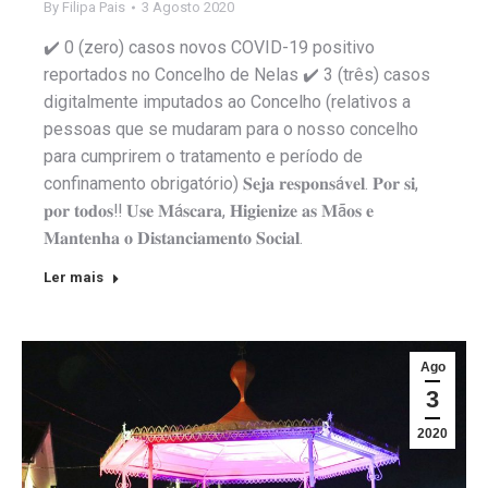
By
Filipa Pais
3 Agosto 2020
✔️ 0 (zero) casos novos COVID-19 positivo
reportados no Concelho de Nelas ✔️ 3 (três) casos
digitalmente imputados ao Concelho (relativos a
pessoas que se mudaram para o nosso concelho
para cumprirem o tratamento e período de
confinamento obrigatório) 𝐒𝐞𝐣𝐚 𝐫𝐞𝐬𝐩𝐨𝐧𝐬á𝐯𝐞𝐥. 𝐏𝐨𝐫 𝐬𝐢,
𝐩𝐨𝐫 𝐭𝐨𝐝𝐨𝐬‼️ 𝐔𝐬𝐞 𝐌á𝐬𝐜𝐚𝐫𝐚, 𝐇𝐢𝐠𝐢𝐞𝐧𝐢𝐳𝐞 𝐚𝐬 𝐌ã𝐨𝐬 𝐞
𝐌𝐚𝐧𝐭𝐞𝐧𝐡𝐚 𝐨 𝐃𝐢𝐬𝐭𝐚𝐧𝐜𝐢𝐚𝐦𝐞𝐧𝐭𝐨 𝐒𝐨𝐜𝐢𝐚𝐥.
Ler mais
Ago
3
2020