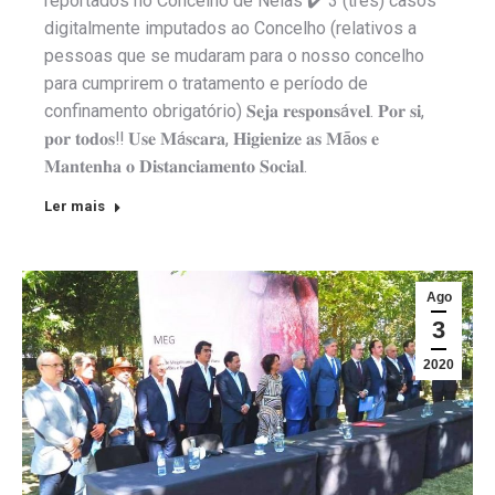
reportados no Concelho de Nelas ✔️ 3 (três) casos
digitalmente imputados ao Concelho (relativos a
pessoas que se mudaram para o nosso concelho
para cumprirem o tratamento e período de
confinamento obrigatório) 𝐒𝐞𝐣𝐚 𝐫𝐞𝐬𝐩𝐨𝐧𝐬á𝐯𝐞𝐥. 𝐏𝐨𝐫 𝐬𝐢,
𝐩𝐨𝐫 𝐭𝐨𝐝𝐨𝐬‼️ 𝐔𝐬𝐞 𝐌á𝐬𝐜𝐚𝐫𝐚, 𝐇𝐢𝐠𝐢𝐞𝐧𝐢𝐳𝐞 𝐚𝐬 𝐌ã𝐨𝐬 𝐞
𝐌𝐚𝐧𝐭𝐞𝐧𝐡𝐚 𝐨 𝐃𝐢𝐬𝐭𝐚𝐧𝐜𝐢𝐚𝐦𝐞𝐧𝐭𝐨 𝐒𝐨𝐜𝐢𝐚𝐥.
Ler mais
Ago
3
2020