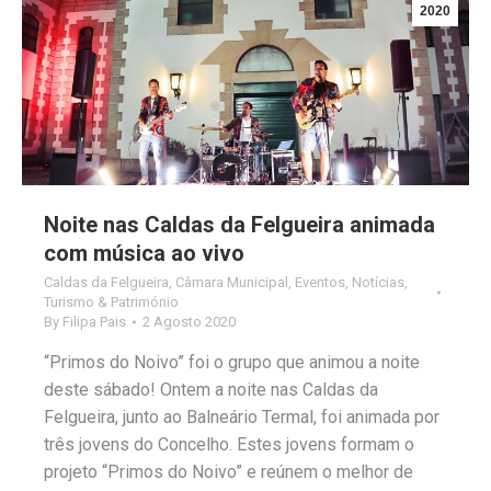
2020
Noite nas Caldas da Felgueira animada
com música ao vivo
Caldas da Felgueira
,
Câmara Municipal
,
Eventos
,
Notícias
,
Turismo & Património
By
Filipa Pais
2 Agosto 2020
“Primos do Noivo” foi o grupo que animou a noite
deste sábado! Ontem a noite nas Caldas da
Felgueira, junto ao Balneário Termal, foi animada por
três jovens do Concelho. Estes jovens formam o
projeto “Primos do Noivo” e reúnem o melhor de