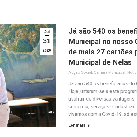
Já são 540 os benef
Jul
31
Municipal no nosso 
de mais 27 cartões 
2020
Municipal de Nelas
Acção Social
,
Câmara Municipal
,
Notíc
Já são 540 os beneficiários do
Hoje juntaram-se a este program
usufruir de diversas vantagens
comércio, serviços e indústrias
vivemos com a Covid-19, só es
Ler mais