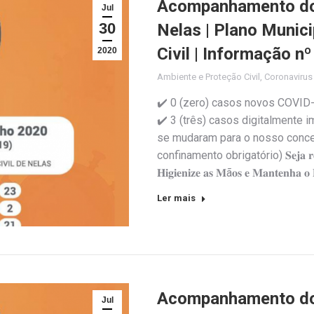
Acompanhamento do 
Jul
30
Nelas | Plano Munic
Civil | Informação n
2020
Ambiente e Proteção Civil
,
Coronaviru
✔️ 0 (zero) casos novos COVID-
✔️ 3 (três) casos digitalmente 
se mudaram para o nosso concel
confinamento obrigatório) 𝐒𝐞𝐣𝐚 𝐫𝐞𝐬𝐩𝐨𝐧
𝐇𝐢𝐠𝐢𝐞𝐧𝐢𝐳𝐞 𝐚𝐬 𝐌ã𝐨𝐬 𝐞 𝐌𝐚𝐧𝐭𝐞𝐧𝐡𝐚 𝐨 𝐃
Ler mais
Acompanhamento do 
Jul