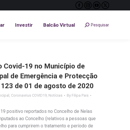
Facebook
Instagram
YouTube
X
tar
Investir
Balcão Virtual
Pesquisar
Search:
page
page
page
page
opens
opens
opens
opens
tar
Investir
Balcão Virtual
Pesquisar
Search:
in
in
in
in
new
new
new
new
window
window
window
window
Covid-19 no Município de
ipal de Emergência e Protecção
º 123 de 01 de agosto de 2020
cipal
,
Coronavirus COVID19
,
Notícias
By
Filipa Pais
19 positivo reportados no Concelho de Nelas
imputados ao Concelho (relativos a pessoas que
ho para cumprirem o tratamento e período de