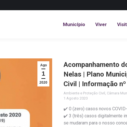
Município
Viver
Visi
Município
Viver
Visi
Acompanhamento do 
Ago
1
Nelas | Plano Munic
Civil | Informação n
2020
Ambiente e Proteção Civil
,
Câmara Muni
1 Agosto 2020
✔️ 0 (zero) casos novos COVID-
✔️ 3 (três) casos digitalmente 
se mudaram para o nosso concel