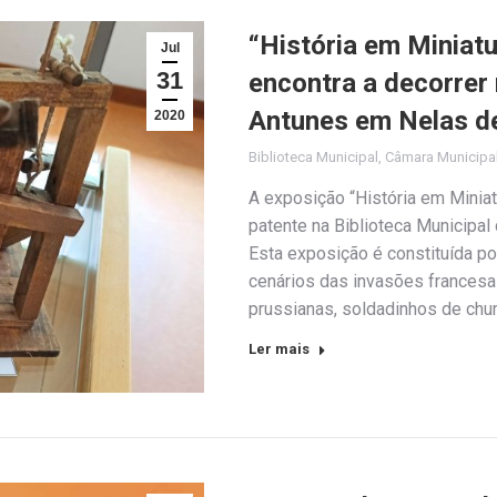
“História em Miniatu
Jul
31
encontra a decorrer 
Antunes em Nelas d
2020
Biblioteca Municipal
,
Câmara Municipa
A exposição “História em Miniatu
patente na Biblioteca Municipal
Esta exposição é constituída p
cenários das invasões francesas
prussianas, soldadinhos de chu
Ler mais