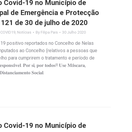
Covid-19 no Município de
ipal de Emergência e Protecção
º 121 de 30 de julho de 2020
s COVID19
,
Notícias
By
Filipa Pais
30 Julho 2020
19 positivo reportados no Concelho de Nelas
imputados ao Concelho (relativos a pessoas que
ho para cumprirem o tratamento e período de
á𝐯𝐞𝐥. 𝐏𝐨𝐫 𝐬𝐢, 𝐩𝐨𝐫 𝐭𝐨𝐝𝐨𝐬‼️ 𝐔𝐬𝐞 𝐌á𝐬𝐜𝐚𝐫𝐚,
𝐬𝐭𝐚𝐧𝐜𝐢𝐚𝐦𝐞𝐧𝐭𝐨 𝐒𝐨𝐜𝐢𝐚𝐥.
Covid-19 no Município de