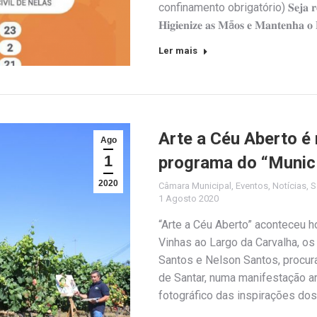
confinamento obrigatório) 𝐒𝐞𝐣𝐚 𝐫𝐞𝐬𝐩𝐨𝐧
𝐇𝐢𝐠𝐢𝐞𝐧𝐢𝐳𝐞 𝐚𝐬 𝐌ã𝐨𝐬 𝐞 𝐌𝐚𝐧𝐭𝐞𝐧𝐡𝐚 𝐨 𝐃
Ler mais
Arte a Céu Aberto é
Ago
1
programa do “Munic
2020
Câmara Municipal
,
Eventos
,
Notícias
,
S
1 Agosto 2020
“Arte a Céu Aberto” aconteceu h
Vinhas ao Largo da Carvalha, os
Santos e Nelson Santos, procura
de Santar, numa manifestação a
fotográfico das inspirações do