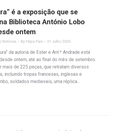
ra” é a exposição que se
na Biblioteca António Lobo
esde ontem
l
,
Notícias
By
Filipa Pais
31 Julho 2020
ra” da autoria de Ester e Ant.º Andrade está
 desde ontem, até ao final do mês de setembro.
or mais de 225 peças, que retratam diversos
, incluindo tropas francesas, inglesas e
mbo, soldados medievais, uma réplica…