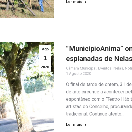
Ler mais
“MunicipioAnima” on
Ago
1
esplanadas de Nela
2020
Câmara Municipal
,
Eventos
,
Nelas
,
Notí
1 Agosto 2020
O final de tarde de ontem, 31 d
de arte circense a acontecer p
espontâneo com o “Teatro Hábit
artistas do Concelho, procurand
tradicional. Continue atento…
Ler mais