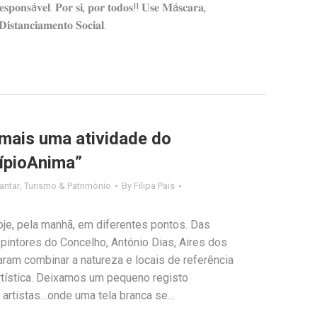
á𝐯𝐞𝐥. 𝐏𝐨𝐫 𝐬𝐢, 𝐩𝐨𝐫 𝐭𝐨𝐝𝐨𝐬‼️ 𝐔𝐬𝐞 𝐌á𝐬𝐜𝐚𝐫𝐚,
𝐬𝐭𝐚𝐧𝐜𝐢𝐚𝐦𝐞𝐧𝐭𝐨 𝐒𝐨𝐜𝐢𝐚𝐥.
 mais uma atividade do
ípioAnima”
antar
,
Turismo & Património
By
Filipa Pais
oje, pela manhã, em diferentes pontos. Das
 pintores do Concelho, António Dias, Aires dos
ram combinar a natureza e locais de referência
rtística. Deixamos um pequeno registo
s artistas…onde uma tela branca se…