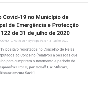
Covid-19 no Município de
ipal de Emergência e Protecção
º 122 de 31 de julho de 2020
s COVID19
,
Notícias
By
Filipa Pais
31 Julho 2020
19 positivo reportados no Concelho de Nelas
imputados ao Concelho (relativos a pessoas que
ho para cumprirem o tratamento e período de
á𝐯𝐞𝐥. 𝐏𝐨𝐫 𝐬𝐢, 𝐩𝐨𝐫 𝐭𝐨𝐝𝐨𝐬‼️ 𝐔𝐬𝐞 𝐌á𝐬𝐜𝐚𝐫𝐚,
𝐢𝐬𝐭𝐚𝐧𝐜𝐢𝐚𝐦𝐞𝐧𝐭𝐨 𝐒𝐨𝐜𝐢𝐚𝐥.