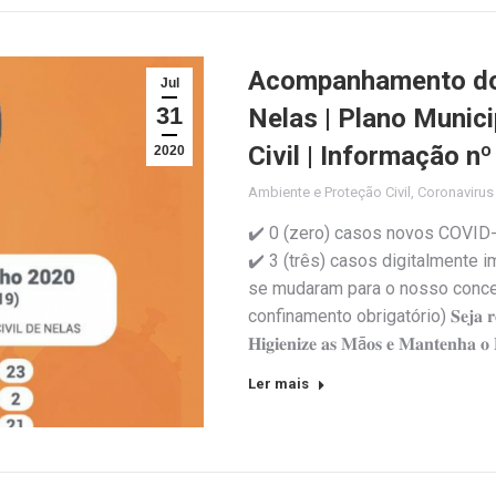
Acompanhamento do 
Jul
31
Nelas | Plano Munic
Civil | Informação n
2020
Ambiente e Proteção Civil
,
Coronaviru
✔️ 0 (zero) casos novos COVID-
✔️ 3 (três) casos digitalmente 
se mudaram para o nosso concel
confinamento obrigatório) 𝐒𝐞𝐣𝐚 𝐫𝐞𝐬𝐩𝐨𝐧
𝐇𝐢𝐠𝐢𝐞𝐧𝐢𝐳𝐞 𝐚𝐬 𝐌ã𝐨𝐬 𝐞 𝐌𝐚𝐧𝐭𝐞𝐧𝐡𝐚 𝐨 
Ler mais