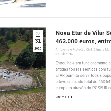
Nova Etar de Vilar 
Jul
31
463.000 euros, entr
2020
Ambiente e Proteção Civil
,
Câmara Muni
31 Julho 2020
Entrou hoje em funcionamento a 
antigas fossas sépticas com fu
ETAR permite servir toda a popu
e teve um custo total de 463.64
europeus através do POSEUR 
Ler mais