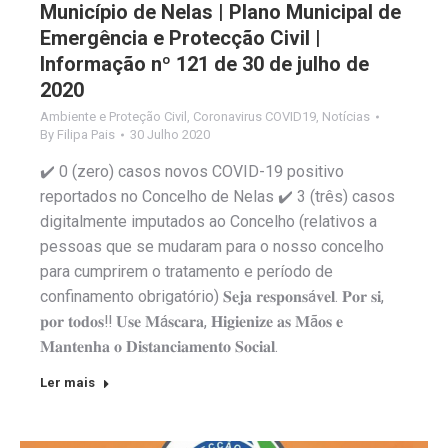
Município de Nelas | Plano Municipal de
Emergência e Protecção Civil |
Informação nº 121 de 30 de julho de
2020
Ambiente e Proteção Civil
,
Coronavirus COVID19
,
Notícias
By
Filipa Pais
30 Julho 2020
✔️ 0 (zero) casos novos COVID-19 positivo
reportados no Concelho de Nelas ✔️ 3 (três) casos
digitalmente imputados ao Concelho (relativos a
pessoas que se mudaram para o nosso concelho
para cumprirem o tratamento e período de
confinamento obrigatório) 𝐒𝐞𝐣𝐚 𝐫𝐞𝐬𝐩𝐨𝐧𝐬á𝐯𝐞𝐥. 𝐏𝐨𝐫 𝐬𝐢,
𝐩𝐨𝐫 𝐭𝐨𝐝𝐨𝐬‼️ 𝐔𝐬𝐞 𝐌á𝐬𝐜𝐚𝐫𝐚, 𝐇𝐢𝐠𝐢𝐞𝐧𝐢𝐳𝐞 𝐚𝐬 𝐌ã𝐨𝐬 𝐞
𝐌𝐚𝐧𝐭𝐞𝐧𝐡𝐚 𝐨 𝐃𝐢𝐬𝐭𝐚𝐧𝐜𝐢𝐚𝐦𝐞𝐧𝐭𝐨 𝐒𝐨𝐜𝐢𝐚𝐥.
Ler mais