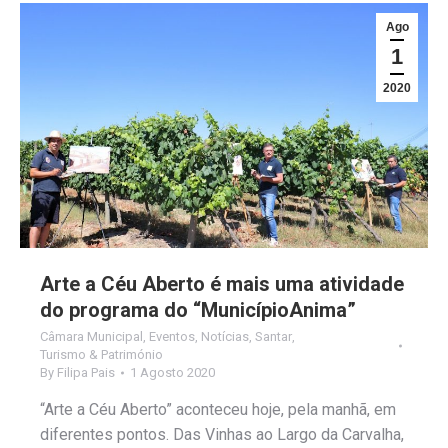
Ago
1
2020
Arte a Céu Aberto é mais uma atividade
do programa do “MunicípioAnima”
Câmara Municipal
,
Eventos
,
Notícias
,
Santar
,
Turismo & Património
By
Filipa Pais
1 Agosto 2020
“Arte a Céu Aberto” aconteceu hoje, pela manhã, em
diferentes pontos. Das Vinhas ao Largo da Carvalha,