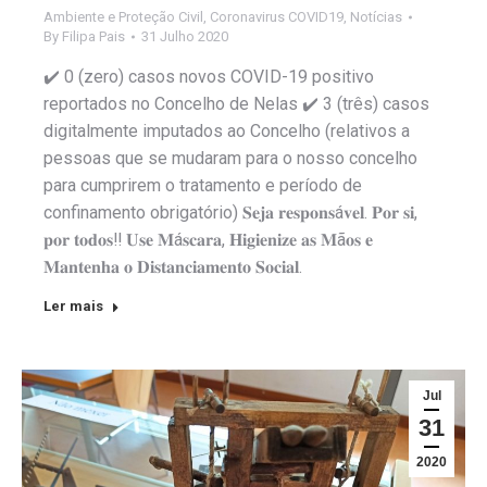
Ambiente e Proteção Civil
,
Coronavirus COVID19
,
Notícias
By
Filipa Pais
31 Julho 2020
✔️ 0 (zero) casos novos COVID-19 positivo
reportados no Concelho de Nelas ✔️ 3 (três) casos
digitalmente imputados ao Concelho (relativos a
pessoas que se mudaram para o nosso concelho
para cumprirem o tratamento e período de
confinamento obrigatório) 𝐒𝐞𝐣𝐚 𝐫𝐞𝐬𝐩𝐨𝐧𝐬á𝐯𝐞𝐥. 𝐏𝐨𝐫 𝐬𝐢,
𝐩𝐨𝐫 𝐭𝐨𝐝𝐨𝐬‼️ 𝐔𝐬𝐞 𝐌á𝐬𝐜𝐚𝐫𝐚, 𝐇𝐢𝐠𝐢𝐞𝐧𝐢𝐳𝐞 𝐚𝐬 𝐌ã𝐨𝐬 𝐞
𝐌𝐚𝐧𝐭𝐞𝐧𝐡𝐚 𝐨 𝐃𝐢𝐬𝐭𝐚𝐧𝐜𝐢𝐚𝐦𝐞𝐧𝐭𝐨 𝐒𝐨𝐜𝐢𝐚𝐥.
Ler mais
Jul
31
2020