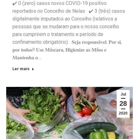
✔️ 0 (zero) casos novos COVID-19 positivo
reportados no Concelho de Nelas ✔️ 3 (três) casos
digitalmente imputados ao Concelho (relativos a
pessoas que se mudaram para o nosso concelho
para cumprirem o tratamento e período de
confinamento obrigatório) 𝐒𝐞𝐣𝐚 𝐫𝐞𝐬𝐩𝐨𝐧𝐬á𝐯𝐞𝐥. 𝐏𝐨𝐫 𝐬𝐢,
𝐩𝐨𝐫 𝐭𝐨𝐝𝐨𝐬‼️ 𝐔𝐬𝐞 𝐌á𝐬𝐜𝐚𝐫𝐚, 𝐇𝐢𝐠𝐢𝐞𝐧𝐢𝐳𝐞 𝐚𝐬 𝐌ã𝐨𝐬 𝐞
𝐌𝐚𝐧𝐭𝐞𝐧𝐡𝐚 𝐨…
Ler mais
Jul
28
2020