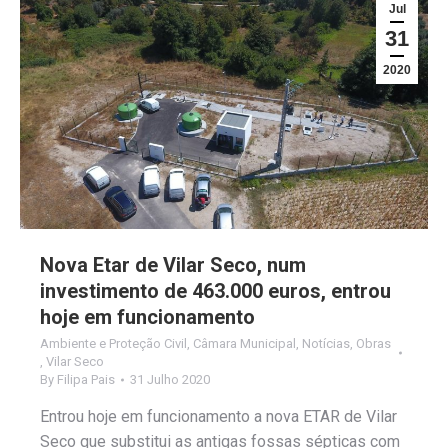
Jul
31
2020
Nova Etar de Vilar Seco, num
investimento de 463.000 euros, entrou
hoje em funcionamento
Ambiente e Proteção Civil
,
Câmara Municipal
,
Notícias
,
Obras
,
Vilar Seco
By
Filipa Pais
31 Julho 2020
Entrou hoje em funcionamento a nova ETAR de Vilar
Seco que substitui as antigas fossas sépticas com