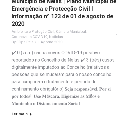
Município de Nelas | Plano Municipal de
Emergência e Protecção Civil |
Informação nº 123 de 01 de agosto de
2020
Ambiente e Proteção Civil
,
Câmara Municipal
,
Coronavirus COVID19
,
Notícias
By
Filipa Pais
1 Agosto 2020
✔️ 0 (zero) casos novos COVID-19 positivo
reportados no Concelho de Nelas ✔️ 3 (três) casos
digitalmente imputados ao Concelho (relativos a
pessoas que se mudaram para o nosso concelho
para cumprirem o tratamento e período de
confinamento obrigatório) 𝐒𝐞𝐣𝐚 𝐫𝐞𝐬𝐩𝐨𝐧𝐬á𝐯𝐞𝐥. 𝐏𝐨𝐫 𝐬𝐢,
𝐩𝐨𝐫 𝐭𝐨𝐝𝐨𝐬‼️ 𝐔𝐬𝐞 𝐌á𝐬𝐜𝐚𝐫𝐚, 𝐇𝐢𝐠𝐢𝐞𝐧𝐢𝐳𝐞 𝐚𝐬 𝐌ã𝐨𝐬 𝐞
𝐌𝐚𝐧𝐭𝐞𝐧𝐡𝐚 𝐨 𝐃𝐢𝐬𝐭𝐚𝐧𝐜𝐢𝐚𝐦𝐞𝐧𝐭𝐨 𝐒𝐨𝐜𝐢𝐚𝐥.
Ler mais