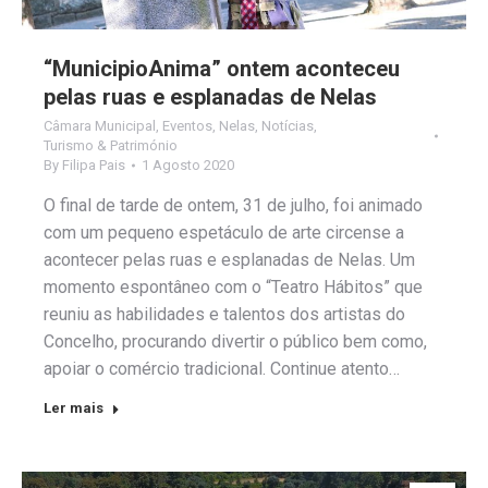
“MunicipioAnima” ontem aconteceu
pelas ruas e esplanadas de Nelas
Câmara Municipal
,
Eventos
,
Nelas
,
Notícias
,
Turismo & Património
By
Filipa Pais
1 Agosto 2020
O final de tarde de ontem, 31 de julho, foi animado
com um pequeno espetáculo de arte circense a
acontecer pelas ruas e esplanadas de Nelas. Um
momento espontâneo com o “Teatro Hábitos” que
reuniu as habilidades e talentos dos artistas do
Concelho, procurando divertir o público bem como,
apoiar o comércio tradicional. Continue atento…
Ler mais