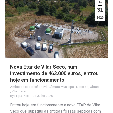
Jul
31
2020
Nova Etar de Vilar Seco, num
investimento de 463.000 euros, entrou
hoje em funcionamento
Ambiente e Proteção Civil
,
Câmara Municipal
,
Notícias
,
Obras
,
Vilar Seco
By
Filipa Pais
31 Julho 2020
Entrou hoje em funcionamento a nova ETAR de Vilar
Seco que substitui as antigas fossas sépticas com