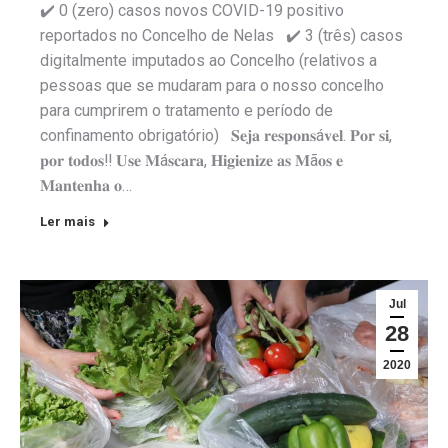
✔️ 0 (zero) casos novos COVID-19 positivo
reportados no Concelho de Nelas ✔️ 3 (três) casos
digitalmente imputados ao Concelho (relativos a
pessoas que se mudaram para o nosso concelho
para cumprirem o tratamento e período de
confinamento obrigatório) 𝐒𝐞𝐣𝐚 𝐫𝐞𝐬𝐩𝐨𝐧𝐬á𝐯𝐞𝐥. 𝐏𝐨𝐫 𝐬𝐢,
𝐩𝐨𝐫 𝐭𝐨𝐝𝐨𝐬‼️ 𝐔𝐬𝐞 𝐌á𝐬𝐜𝐚𝐫𝐚, 𝐇𝐢𝐠𝐢𝐞𝐧𝐢𝐳𝐞 𝐚𝐬 𝐌ã𝐨𝐬 𝐞
𝐌𝐚𝐧𝐭𝐞𝐧𝐡𝐚 𝐨…
Ler mais
Jul
28
2020