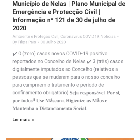
Município de Nelas | Plano Municipal de
Emergência e Protecção Civil |
Informação nº 121 de 30 de julho de
2020
Ambiente e Proteção Civil
,
Coronavirus COVID19
,
Notícias
By
Filipa Pais
30 Julho 2020
✔️ 0 (zero) casos novos COVID-19 positivo
reportados no Concelho de Nelas ✔️ 3 (três) casos
digitalmente imputados ao Concelho (relativos a
pessoas que se mudaram para o nosso concelho
para cumprirem o tratamento e período de
confinamento obrigatório) 𝐒𝐞𝐣𝐚 𝐫𝐞𝐬𝐩𝐨𝐧𝐬á𝐯𝐞𝐥. 𝐏𝐨𝐫 𝐬𝐢,
𝐩𝐨𝐫 𝐭𝐨𝐝𝐨𝐬‼️ 𝐔𝐬𝐞 𝐌á𝐬𝐜𝐚𝐫𝐚, 𝐇𝐢𝐠𝐢𝐞𝐧𝐢𝐳𝐞 𝐚𝐬 𝐌ã𝐨𝐬 𝐞
𝐌𝐚𝐧𝐭𝐞𝐧𝐡𝐚 𝐨 𝐃𝐢𝐬𝐭𝐚𝐧𝐜𝐢𝐚𝐦𝐞𝐧𝐭𝐨 𝐒𝐨𝐜𝐢𝐚𝐥.
Ler mais