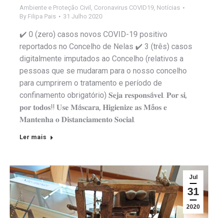
Ambiente e Proteção Civil
,
Coronavirus COVID19
,
Notícias
By
Filipa Pais
31 Julho 2020
✔️ 0 (zero) casos novos COVID-19 positivo
reportados no Concelho de Nelas ✔️ 3 (três) casos
digitalmente imputados ao Concelho (relativos a
pessoas que se mudaram para o nosso concelho
para cumprirem o tratamento e período de
confinamento obrigatório) 𝐒𝐞𝐣𝐚 𝐫𝐞𝐬𝐩𝐨𝐧𝐬á𝐯𝐞𝐥. 𝐏𝐨𝐫 𝐬𝐢,
𝐩𝐨𝐫 𝐭𝐨𝐝𝐨𝐬‼️ 𝐔𝐬𝐞 𝐌á𝐬𝐜𝐚𝐫𝐚, 𝐇𝐢𝐠𝐢𝐞𝐧𝐢𝐳𝐞 𝐚𝐬 𝐌ã𝐨𝐬 𝐞
𝐌𝐚𝐧𝐭𝐞𝐧𝐡𝐚 𝐨 𝐃𝐢𝐬𝐭𝐚𝐧𝐜𝐢𝐚𝐦𝐞𝐧𝐭𝐨 𝐒𝐨𝐜𝐢𝐚𝐥.
Ler mais
Jul
31
2020