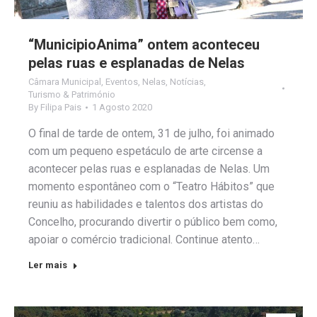
“MunicipioAnima” ontem aconteceu
pelas ruas e esplanadas de Nelas
Câmara Municipal
,
Eventos
,
Nelas
,
Notícias
,
Turismo & Património
By
Filipa Pais
1 Agosto 2020
O final de tarde de ontem, 31 de julho, foi animado
com um pequeno espetáculo de arte circense a
acontecer pelas ruas e esplanadas de Nelas. Um
momento espontâneo com o “Teatro Hábitos” que
reuniu as habilidades e talentos dos artistas do
Concelho, procurando divertir o público bem como,
apoiar o comércio tradicional. Continue atento…
Ler mais