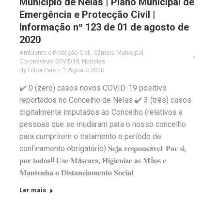
Município de Nelas | Plano Municipal de
Emergência e Protecção Civil |
Informação nº 123 de 01 de agosto de
2020
Ambiente e Proteção Civil
,
Câmara Municipal
,
Coronavirus COVID19
,
Notícias
By
Filipa Pais
1 Agosto 2020
✔️ 0 (zero) casos novos COVID-19 positivo
reportados no Concelho de Nelas ✔️ 3 (três) casos
digitalmente imputados ao Concelho (relativos a
pessoas que se mudaram para o nosso concelho
para cumprirem o tratamento e período de
confinamento obrigatório) 𝐒𝐞𝐣𝐚 𝐫𝐞𝐬𝐩𝐨𝐧𝐬á𝐯𝐞𝐥. 𝐏𝐨𝐫 𝐬𝐢,
𝐩𝐨𝐫 𝐭𝐨𝐝𝐨𝐬‼️ 𝐔𝐬𝐞 𝐌á𝐬𝐜𝐚𝐫𝐚, 𝐇𝐢𝐠𝐢𝐞𝐧𝐢𝐳𝐞 𝐚𝐬 𝐌ã𝐨𝐬 𝐞
𝐌𝐚𝐧𝐭𝐞𝐧𝐡𝐚 𝐨 𝐃𝐢𝐬𝐭𝐚𝐧𝐜𝐢𝐚𝐦𝐞𝐧𝐭𝐨 𝐒𝐨𝐜𝐢𝐚𝐥.
Ler mais