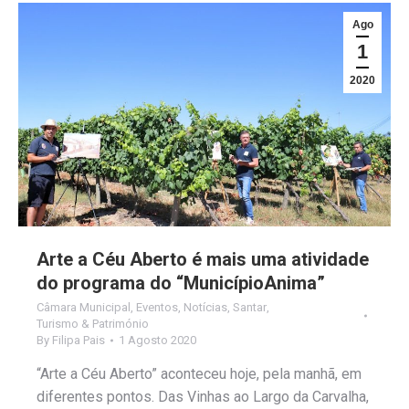
Ago
1
2020
Arte a Céu Aberto é mais uma atividade
do programa do “MunicípioAnima”
Câmara Municipal
,
Eventos
,
Notícias
,
Santar
,
Turismo & Património
By
Filipa Pais
1 Agosto 2020
“Arte a Céu Aberto” aconteceu hoje, pela manhã, em
diferentes pontos. Das Vinhas ao Largo da Carvalha,