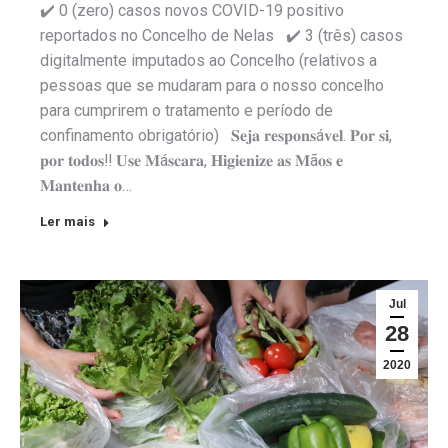
✔️ 0 (zero) casos novos COVID-19 positivo
reportados no Concelho de Nelas ✔️ 3 (três) casos
digitalmente imputados ao Concelho (relativos a
pessoas que se mudaram para o nosso concelho
para cumprirem o tratamento e período de
confinamento obrigatório) 𝐒𝐞𝐣𝐚 𝐫𝐞𝐬𝐩𝐨𝐧𝐬á𝐯𝐞𝐥. 𝐏𝐨𝐫 𝐬𝐢,
𝐩𝐨𝐫 𝐭𝐨𝐝𝐨𝐬‼️ 𝐔𝐬𝐞 𝐌á𝐬𝐜𝐚𝐫𝐚, 𝐇𝐢𝐠𝐢𝐞𝐧𝐢𝐳𝐞 𝐚𝐬 𝐌ã𝐨𝐬 𝐞
𝐌𝐚𝐧𝐭𝐞𝐧𝐡𝐚 𝐨…
Ler mais
Jul
28
2020