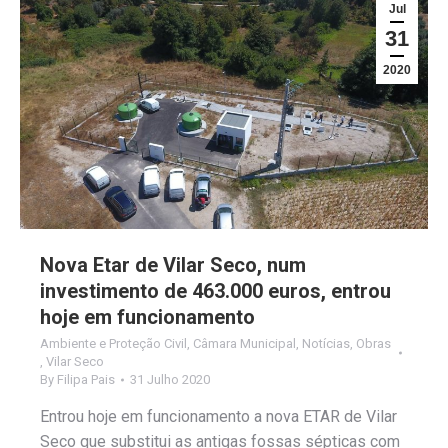
Jul
31
2020
Nova Etar de Vilar Seco, num
investimento de 463.000 euros, entrou
hoje em funcionamento
Ambiente e Proteção Civil
,
Câmara Municipal
,
Notícias
,
Obras
,
Vilar Seco
By
Filipa Pais
31 Julho 2020
Entrou hoje em funcionamento a nova ETAR de Vilar
Seco que substitui as antigas fossas sépticas com