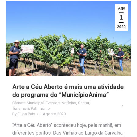
Ago
1
2020
Arte a Céu Aberto é mais uma atividade
do programa do “MunicípioAnima”
Câmara Municipal
,
Eventos
,
Notícias
,
Santar
,
Turismo & Património
By
Filipa Pais
1 Agosto 2020
“Arte a Céu Aberto” aconteceu hoje, pela manhã, em
diferentes pontos. Das Vinhas ao Largo da Carvalha,