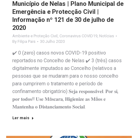
Município de Nelas | Plano Municipal de
Emergência e Protecção Civil |
Informação nº 121 de 30 de julho de
2020
Ambiente e Proteção Civil
,
Coronavirus COVID19
,
Notícias
By
Filipa Pais
30 Julho 2020
✔️ 0 (zero) casos novos COVID-19 positivo
reportados no Concelho de Nelas ✔️ 3 (três) casos
digitalmente imputados ao Concelho (relativos a
pessoas que se mudaram para o nosso concelho
para cumprirem o tratamento e período de
confinamento obrigatório) 𝐒𝐞𝐣𝐚 𝐫𝐞𝐬𝐩𝐨𝐧𝐬á𝐯𝐞𝐥. 𝐏𝐨𝐫 𝐬𝐢,
𝐩𝐨𝐫 𝐭𝐨𝐝𝐨𝐬‼️ 𝐔𝐬𝐞 𝐌á𝐬𝐜𝐚𝐫𝐚, 𝐇𝐢𝐠𝐢𝐞𝐧𝐢𝐳𝐞 𝐚𝐬 𝐌ã𝐨𝐬 𝐞
𝐌𝐚𝐧𝐭𝐞𝐧𝐡𝐚 𝐨 𝐃𝐢𝐬𝐭𝐚𝐧𝐜𝐢𝐚𝐦𝐞𝐧𝐭𝐨 𝐒𝐨𝐜𝐢𝐚𝐥.
Ler mais