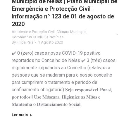
Município de Nelas | Plano Municipal de
Emergência e Protecção Civil |
Informação nº 123 de 01 de agosto de
2020
Ambiente e Proteção Civil
,
Câmara Municipal
,
Coronavirus COVID19
,
Notícias
By
Filipa Pais
1 Agosto 2020
✔️ 0 (zero) casos novos COVID-19 positivo
reportados no Concelho de Nelas ✔️ 3 (três) casos
digitalmente imputados ao Concelho (relativos a
pessoas que se mudaram para o nosso concelho
para cumprirem o tratamento e período de
confinamento obrigatório) 𝐒𝐞𝐣𝐚 𝐫𝐞𝐬𝐩𝐨𝐧𝐬á𝐯𝐞𝐥. 𝐏𝐨𝐫 𝐬𝐢,
𝐩𝐨𝐫 𝐭𝐨𝐝𝐨𝐬‼️ 𝐔𝐬𝐞 𝐌á𝐬𝐜𝐚𝐫𝐚, 𝐇𝐢𝐠𝐢𝐞𝐧𝐢𝐳𝐞 𝐚𝐬 𝐌ã𝐨𝐬 𝐞
𝐌𝐚𝐧𝐭𝐞𝐧𝐡𝐚 𝐨 𝐃𝐢𝐬𝐭𝐚𝐧𝐜𝐢𝐚𝐦𝐞𝐧𝐭𝐨 𝐒𝐨𝐜𝐢𝐚𝐥.
Ler mais