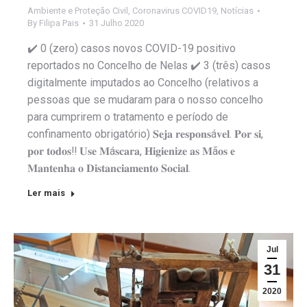
Ambiente e Proteção Civil
,
Coronavirus COVID19
,
Notícias
By
Filipa Pais
31 Julho 2020
✔️ 0 (zero) casos novos COVID-19 positivo
reportados no Concelho de Nelas ✔️ 3 (três) casos
digitalmente imputados ao Concelho (relativos a
pessoas que se mudaram para o nosso concelho
para cumprirem o tratamento e período de
confinamento obrigatório) 𝐒𝐞𝐣𝐚 𝐫𝐞𝐬𝐩𝐨𝐧𝐬á𝐯𝐞𝐥. 𝐏𝐨𝐫 𝐬𝐢,
𝐩𝐨𝐫 𝐭𝐨𝐝𝐨𝐬‼️ 𝐔𝐬𝐞 𝐌á𝐬𝐜𝐚𝐫𝐚, 𝐇𝐢𝐠𝐢𝐞𝐧𝐢𝐳𝐞 𝐚𝐬 𝐌ã𝐨𝐬 𝐞
𝐌𝐚𝐧𝐭𝐞𝐧𝐡𝐚 𝐨 𝐃𝐢𝐬𝐭𝐚𝐧𝐜𝐢𝐚𝐦𝐞𝐧𝐭𝐨 𝐒𝐨𝐜𝐢𝐚𝐥.
Ler mais
Jul
31
2020