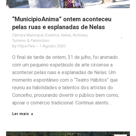
“MunicipioAnima” ontem aconteceu
pelas ruas e esplanadas de Nelas
Câmara Municipal
,
Eventos
,
Nelas
,
Notícias
,
Turismo & Património
By
Filipa Pais
1 Agosto 2020
O final de tarde de ontem, 31 de julho, foi animado
com um pequeno espetáculo de arte circense a
acontecer pelas ruas e esplanadas de Nelas. Um
momento espontâneo com o “Teatro Hábitos” que
reuniu as habilidades e talentos dos artistas do
Concelho, procurando divertir o público bem como,
apoiar o comércio tradicional. Continue atento…
Ler mais