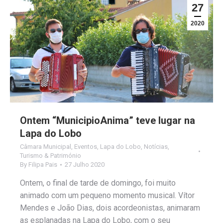
27
2020
Ontem “MunicipioAnima” teve lugar na
Lapa do Lobo
Câmara Municipal
,
Eventos
,
Lapa do Lobo
,
Notícias
,
Turismo & Património
By
Filipa Pais
27 Julho 2020
Ontem, o final de tarde de domingo, foi muito
animado com um pequeno momento musical. Vítor
Mendes e João Dias, dois acordeonistas, animaram
as esplanadas na Lapa do Lobo, com o seu