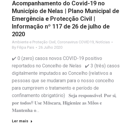
Acompanhamento do Covid-19 no
Município de Nelas | Plano Municipal de
Emergência e Protecção Civil |
Informação nº 117 de 26 de julho de
2020
Ambiente e Proteção Civil
,
Coronavirus COVID19
,
Notícias
By
Filipa Pais
26 Julho 2020
✔️ 0 (zero) casos novos COVID-19 positivo
reportados no Concelho de Nelas ✔️ 3 (três) casos
digitalmente imputados ao Concelho (relativos a
pessoas que se mudaram para o nosso concelho
para cumprirem o tratamento e período de
confinamento obrigatório) 𝐒𝐞𝐣𝐚 𝐫𝐞𝐬𝐩𝐨𝐧𝐬á𝐯𝐞𝐥. 𝐏𝐨𝐫 𝐬𝐢,
𝐩𝐨𝐫 𝐭𝐨𝐝𝐨𝐬‼️ 𝐔𝐬𝐞 𝐌á𝐬𝐜𝐚𝐫𝐚, 𝐇𝐢𝐠𝐢𝐞𝐧𝐢𝐳𝐞 𝐚𝐬 𝐌ã𝐨𝐬 𝐞
𝐌𝐚𝐧𝐭𝐞𝐧𝐡𝐚 𝐨…
Ler mais