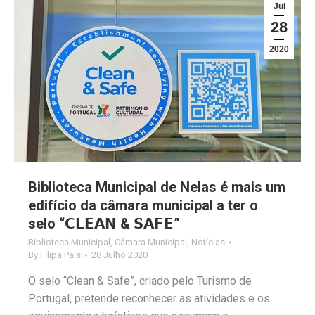
Jul
28
2020
Biblioteca Municipal de Nelas é mais um
edifício da câmara municipal a ter o
selo “𝗖𝗟𝗘𝗔𝗡 & 𝗦𝗔𝗙𝗘”
Biblioteca Municipal
,
Câmara Municipal
,
Notícias
By
Filipa Pais
28 Julho 2020
O selo “Clean & Safe”, criado pelo Turismo de
Portugal, pretende reconhecer as atividades e os