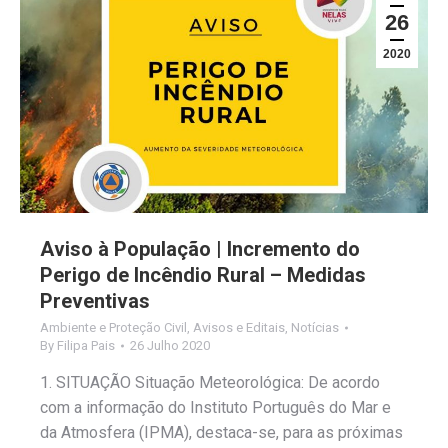
26
2020
Aviso à População | Incremento do
Perigo de Incêndio Rural – Medidas
Preventivas
Ambiente e Proteção Civil
,
Avisos e Editais
,
Notícias
By
Filipa Pais
26 Julho 2020
1. SITUAÇÃO Situação Meteorológica: De acordo
com a informação do Instituto Português do Mar e
da Atmosfera (IPMA), destaca-se, para as próximas