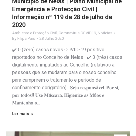
Município de Nelas | Plano Municipal de
Emergência e Protecção Civil |
Informação nº 119 de 28 de julho de
2020
Ambiente e Proteção Civil
,
Coronavirus COVID19
,
Notícias
By
Filipa Pais
28 Julho 2020
✔️ 0 (zero) casos novos COVID-19 positivo
reportados no Concelho de Nelas ✔️ 3 (três) casos
digitalmente imputados ao Concelho (relativos a
pessoas que se mudaram para o nosso concelho
para cumprirem o tratamento e período de
confinamento obrigatório) 𝐒𝐞𝐣𝐚 𝐫𝐞𝐬𝐩𝐨𝐧𝐬á𝐯𝐞𝐥. 𝐏𝐨𝐫 𝐬𝐢,
𝐩𝐨𝐫 𝐭𝐨𝐝𝐨𝐬‼️ 𝐔𝐬𝐞 𝐌á𝐬𝐜𝐚𝐫𝐚, 𝐇𝐢𝐠𝐢𝐞𝐧𝐢𝐳𝐞 𝐚𝐬 𝐌ã𝐨𝐬 𝐞
𝐌𝐚𝐧𝐭𝐞𝐧𝐡𝐚 𝐨…
Ler mais