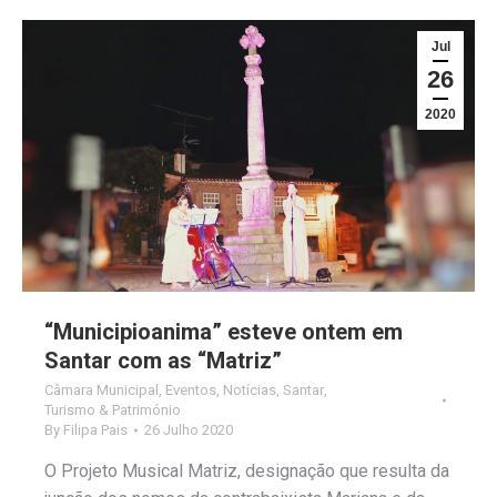
Jul
26
2020
“Municipioanima” esteve ontem em
Santar com as “Matriz”
Câmara Municipal
,
Eventos
,
Notícias
,
Santar
,
Turismo & Património
By
Filipa Pais
26 Julho 2020
O Projeto Musical Matriz, designação que resulta da