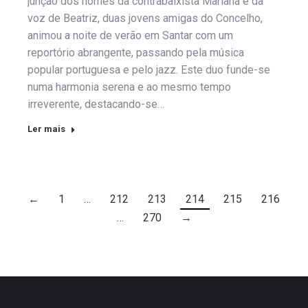
junção dos nomes da contrabaixista Mariana e da
voz de Beatriz, duas jovens amigas do Concelho,
animou a noite de verão em Santar com um
reportório abrangente, passando pela música
popular portuguesa e pelo jazz. Este duo funde-se
numa harmonia serena e ao mesmo tempo
irreverente, destacando-se…
Ler mais
←
1
…
212
213
214
215
216
…
270
→