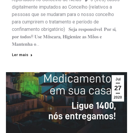
digitalmente imputados ao Concelho (relativos a
pessoas que se mudaram para o nosso concelho
para cumprirem o tratamento e período de
confinamento obrigatório) 𝐒𝐞𝐣𝐚 𝐫𝐞𝐬𝐩𝐨𝐧𝐬á𝐯𝐞𝐥. 𝐏𝐨𝐫 𝐬𝐢,
𝐩𝐨𝐫 𝐭𝐨𝐝𝐨𝐬‼️ 𝐔𝐬𝐞 𝐌á𝐬𝐜𝐚𝐫𝐚, 𝐇𝐢𝐠𝐢𝐞𝐧𝐢𝐳𝐞 𝐚𝐬 𝐌ã𝐨𝐬 𝐞
𝐌𝐚𝐧𝐭𝐞𝐧𝐡𝐚 𝐨…
Ler mais
Jul
27
2020