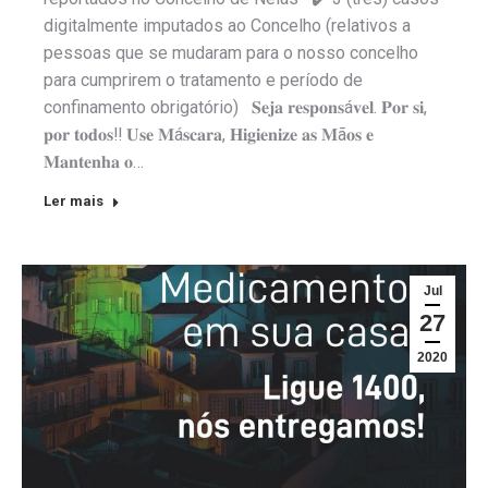
digitalmente imputados ao Concelho (relativos a
pessoas que se mudaram para o nosso concelho
para cumprirem o tratamento e período de
confinamento obrigatório) 𝐒𝐞𝐣𝐚 𝐫𝐞𝐬𝐩𝐨𝐧𝐬á𝐯𝐞𝐥. 𝐏𝐨𝐫 𝐬𝐢,
𝐩𝐨𝐫 𝐭𝐨𝐝𝐨𝐬‼️ 𝐔𝐬𝐞 𝐌á𝐬𝐜𝐚𝐫𝐚, 𝐇𝐢𝐠𝐢𝐞𝐧𝐢𝐳𝐞 𝐚𝐬 𝐌ã𝐨𝐬 𝐞
𝐌𝐚𝐧𝐭𝐞𝐧𝐡𝐚 𝐨…
Ler mais
Jul
27
2020