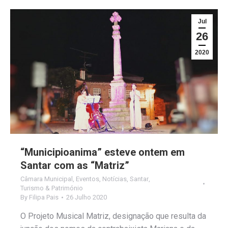
Jul
26
2020
“Municipioanima” esteve ontem em
Santar com as “Matriz”
Câmara Municipal
,
Eventos
,
Notícias
,
Santar
,
Turismo & Património
By
Filipa Pais
26 Julho 2020
O Projeto Musical Matriz, designação que resulta da