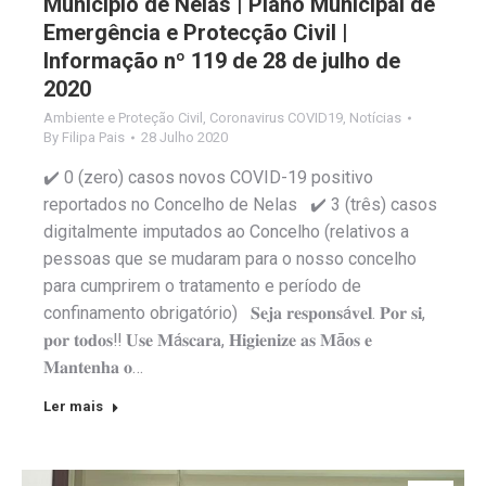
Município de Nelas | Plano Municipal de
Emergência e Protecção Civil |
Informação nº 119 de 28 de julho de
2020
Ambiente e Proteção Civil
,
Coronavirus COVID19
,
Notícias
By
Filipa Pais
28 Julho 2020
✔️ 0 (zero) casos novos COVID-19 positivo
reportados no Concelho de Nelas ✔️ 3 (três) casos
digitalmente imputados ao Concelho (relativos a
pessoas que se mudaram para o nosso concelho
para cumprirem o tratamento e período de
confinamento obrigatório) 𝐒𝐞𝐣𝐚 𝐫𝐞𝐬𝐩𝐨𝐧𝐬á𝐯𝐞𝐥. 𝐏𝐨𝐫 𝐬𝐢,
𝐩𝐨𝐫 𝐭𝐨𝐝𝐨𝐬‼️ 𝐔𝐬𝐞 𝐌á𝐬𝐜𝐚𝐫𝐚, 𝐇𝐢𝐠𝐢𝐞𝐧𝐢𝐳𝐞 𝐚𝐬 𝐌ã𝐨𝐬 𝐞
𝐌𝐚𝐧𝐭𝐞𝐧𝐡𝐚 𝐨…
Ler mais