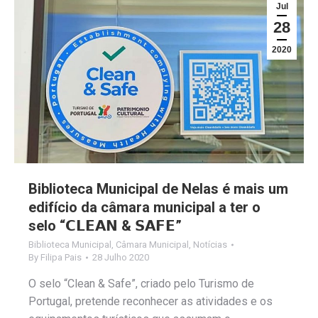
Jul
28
2020
Biblioteca Municipal de Nelas é mais um
edifício da câmara municipal a ter o
selo “𝗖𝗟𝗘𝗔𝗡 & 𝗦𝗔𝗙𝗘”
Biblioteca Municipal
,
Câmara Municipal
,
Notícias
By
Filipa Pais
28 Julho 2020
O selo “Clean & Safe”, criado pelo Turismo de
Portugal, pretende reconhecer as atividades e os