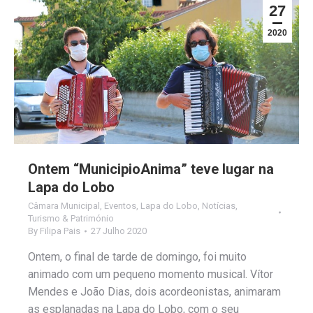
27
2020
Ontem “MunicipioAnima” teve lugar na
Lapa do Lobo
Câmara Municipal
,
Eventos
,
Lapa do Lobo
,
Notícias
,
Turismo & Património
By
Filipa Pais
27 Julho 2020
Ontem, o final de tarde de domingo, foi muito
animado com um pequeno momento musical. Vítor
Mendes e João Dias, dois acordeonistas, animaram
as esplanadas na Lapa do Lobo, com o seu