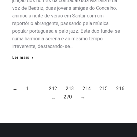
junção dos nomes da contrabaixista Mariana e da
voz de Beatriz, duas jovens amigas do Concelho,
animou a noite de verão em Santar com um
reportório abrangente, passando pela música
popular portuguesa e pelo jazz. Este duo funde-se
numa harmonia serena e ao mesmo tempo
irreverente, destacando-se…
Ler mais
←
1
…
212
213
214
215
216
…
270
→