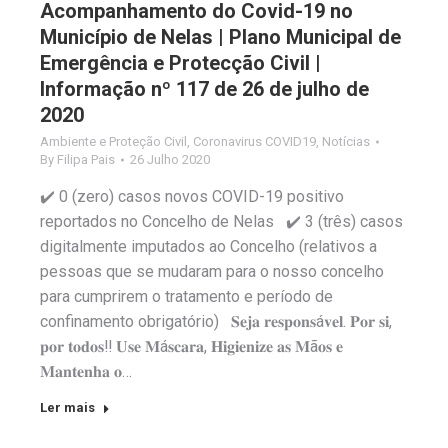
Acompanhamento do Covid-19 no
Município de Nelas | Plano Municipal de
Emergência e Protecção Civil |
Informação nº 117 de 26 de julho de
2020
Ambiente e Proteção Civil
,
Coronavirus COVID19
,
Notícias
By
Filipa Pais
26 Julho 2020
✔️ 0 (zero) casos novos COVID-19 positivo
reportados no Concelho de Nelas ✔️ 3 (três) casos
digitalmente imputados ao Concelho (relativos a
pessoas que se mudaram para o nosso concelho
para cumprirem o tratamento e período de
confinamento obrigatório) 𝐒𝐞𝐣𝐚 𝐫𝐞𝐬𝐩𝐨𝐧𝐬á𝐯𝐞𝐥. 𝐏𝐨𝐫 𝐬𝐢,
𝐩𝐨𝐫 𝐭𝐨𝐝𝐨𝐬‼️ 𝐔𝐬𝐞 𝐌á𝐬𝐜𝐚𝐫𝐚, 𝐇𝐢𝐠𝐢𝐞𝐧𝐢𝐳𝐞 𝐚𝐬 𝐌ã𝐨𝐬 𝐞
𝐌𝐚𝐧𝐭𝐞𝐧𝐡𝐚 𝐨…
Ler mais