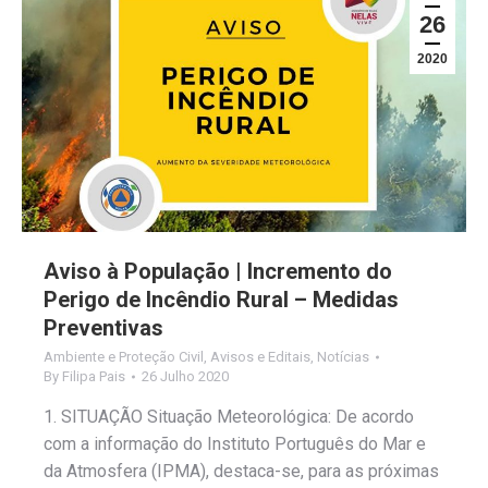
26
2020
Aviso à População | Incremento do
Perigo de Incêndio Rural – Medidas
Preventivas
Ambiente e Proteção Civil
,
Avisos e Editais
,
Notícias
By
Filipa Pais
26 Julho 2020
1. SITUAÇÃO Situação Meteorológica: De acordo
com a informação do Instituto Português do Mar e
da Atmosfera (IPMA), destaca-se, para as próximas