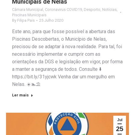
Municipais de Nelas
Câmara Municipal
,
Coronavirus COVID19
,
Desporto
,
Notícias
,
Piscinas Municipais
By
Filipa Pais
25 Julho 2020
Este ano, para que fosse possível a abertura das
Piscinas Descobertas, o Município de Nelas,
precisou de se adaptar à nova realidade. Para tal, foi
necessário implementar e cumprir com as
orientações da DGS e legislação em vigor, por forma
a manter a segurança de todos. Consulte ⬇️
https://bit.ly/31yjcwk Venha dar um mergulho em
Nelas. ☀️🏊⛱
Ler mais
Jul
25