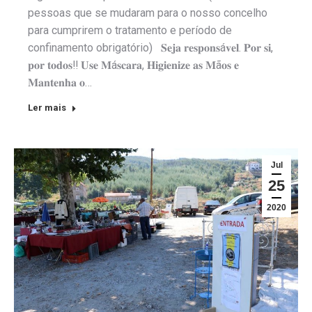
pessoas que se mudaram para o nosso concelho
para cumprirem o tratamento e período de
confinamento obrigatório) 𝐒𝐞𝐣𝐚 𝐫𝐞𝐬𝐩𝐨𝐧𝐬á𝐯𝐞𝐥. 𝐏𝐨𝐫 𝐬𝐢,
𝐩𝐨𝐫 𝐭𝐨𝐝𝐨𝐬‼️ 𝐔𝐬𝐞 𝐌á𝐬𝐜𝐚𝐫𝐚, 𝐇𝐢𝐠𝐢𝐞𝐧𝐢𝐳𝐞 𝐚𝐬 𝐌ã𝐨𝐬 𝐞
𝐌𝐚𝐧𝐭𝐞𝐧𝐡𝐚 𝐨…
Ler mais
Jul
25
2020