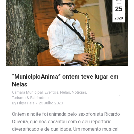
25
2020
“MunicipioAnima” ontem teve lugar em
Nelas
Câmara Municipal
,
Eventos
,
Nelas
,
Notícias
,
Turismo & Património
By
Filipa Pais
25 Julho 2020
Ontem a noite foi animada pelo saxofonista Ricardo
Oliveira, que nos encantou com o seu reportório
diversificado e de qualidade. Um momento musical