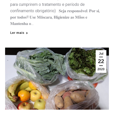
para cumprirem o tratamento e período de
confinamento obrigatório) 𝐒𝐞𝐣𝐚 𝐫𝐞𝐬𝐩𝐨𝐧𝐬á𝐯𝐞𝐥. 𝐏𝐨𝐫 𝐬𝐢,
𝐩𝐨𝐫 𝐭𝐨𝐝𝐨𝐬‼️ 𝐔𝐬𝐞 𝐌á𝐬𝐜𝐚𝐫𝐚, 𝐇𝐢𝐠𝐢𝐞𝐧𝐢𝐳𝐞 𝐚𝐬 𝐌ã𝐨𝐬 𝐞
𝐌𝐚𝐧𝐭𝐞𝐧𝐡𝐚 𝐨…
Ler mais
Jul
22
2020