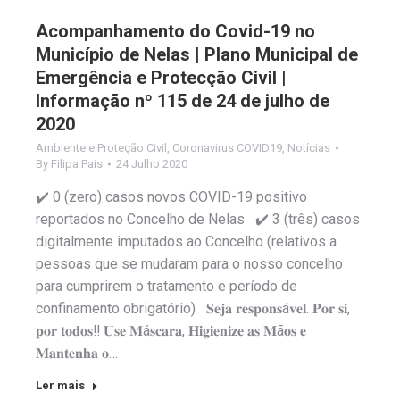
Acompanhamento do Covid-19 no
Município de Nelas | Plano Municipal de
Emergência e Protecção Civil |
Informação nº 115 de 24 de julho de
2020
Ambiente e Proteção Civil
,
Coronavirus COVID19
,
Notícias
By
Filipa Pais
24 Julho 2020
✔️ 0 (zero) casos novos COVID-19 positivo
reportados no Concelho de Nelas ✔️ 3 (três) casos
digitalmente imputados ao Concelho (relativos a
pessoas que se mudaram para o nosso concelho
para cumprirem o tratamento e período de
confinamento obrigatório) 𝐒𝐞𝐣𝐚 𝐫𝐞𝐬𝐩𝐨𝐧𝐬á𝐯𝐞𝐥. 𝐏𝐨𝐫 𝐬𝐢,
𝐩𝐨𝐫 𝐭𝐨𝐝𝐨𝐬‼️ 𝐔𝐬𝐞 𝐌á𝐬𝐜𝐚𝐫𝐚, 𝐇𝐢𝐠𝐢𝐞𝐧𝐢𝐳𝐞 𝐚𝐬 𝐌ã𝐨𝐬 𝐞
𝐌𝐚𝐧𝐭𝐞𝐧𝐡𝐚 𝐨…
Ler mais