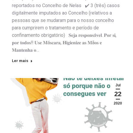
reportados no Concelho de Nelas ✔️ 3 (três) casos
digitalmente imputados ao Concelho (relativos a
pessoas que se mudaram para o nosso concelho
para cumprirem o tratamento e período de
confinamento obrigatório) 𝐒𝐞𝐣𝐚 𝐫𝐞𝐬𝐩𝐨𝐧𝐬á𝐯𝐞𝐥. 𝐏𝐨𝐫 𝐬𝐢,
𝐩𝐨𝐫 𝐭𝐨𝐝𝐨𝐬‼️ 𝐔𝐬𝐞 𝐌á𝐬𝐜𝐚𝐫𝐚, 𝐇𝐢𝐠𝐢𝐞𝐧𝐢𝐳𝐞 𝐚𝐬 𝐌ã𝐨𝐬 𝐞
𝐌𝐚𝐧𝐭𝐞𝐧𝐡𝐚 𝐨…
Ler mais
Jul
22
2020