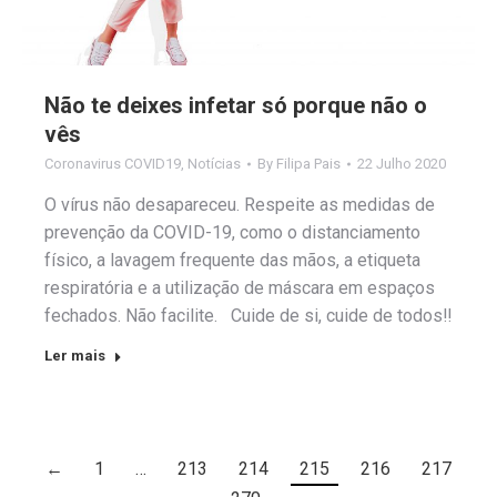
Não te deixes infetar só porque não o
vês
Coronavirus COVID19
,
Notícias
By
Filipa Pais
22 Julho 2020
O vírus não desapareceu. Respeite as medidas de
prevenção da COVID-19, como o distanciamento
físico, a lavagem frequente das mãos, a etiqueta
respiratória e a utilização de máscara em espaços
fechados. Não facilite. Cuide de si, cuide de todos‼️
Ler mais
←
1
…
213
214
215
216
217