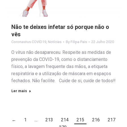
Não te deixes infetar só porque não o
vês
Coronavirus COVID19
,
Notícias
By
Filipa Pais
22 Julho 2020
O vírus não desapareceu. Respeite as medidas de
prevenção da COVID-19, como o distanciamento
físico, a lavagem frequente das mãos, a etiqueta
respiratória e a utilização de máscara em espaços
fechados. Não facilite. Cuide de si, cuide de todos‼️
Ler mais
←
1
…
213
214
215
216
217