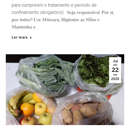
para cumprirem o tratamento e período de
confinamento obrigatório) 𝐒𝐞𝐣𝐚 𝐫𝐞𝐬𝐩𝐨𝐧𝐬á𝐯𝐞𝐥. 𝐏𝐨𝐫 𝐬𝐢,
𝐩𝐨𝐫 𝐭𝐨𝐝𝐨𝐬‼️ 𝐔𝐬𝐞 𝐌á𝐬𝐜𝐚𝐫𝐚, 𝐇𝐢𝐠𝐢𝐞𝐧𝐢𝐳𝐞 𝐚𝐬 𝐌ã𝐨𝐬 𝐞
𝐌𝐚𝐧𝐭𝐞𝐧𝐡𝐚 𝐨…
Ler mais
Jul
22
2020