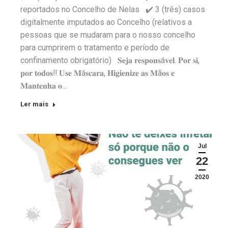
reportados no Concelho de Nelas ✔️ 3 (três) casos
digitalmente imputados ao Concelho (relativos a
pessoas que se mudaram para o nosso concelho
para cumprirem o tratamento e período de
confinamento obrigatório) 𝐒𝐞𝐣𝐚 𝐫𝐞𝐬𝐩𝐨𝐧𝐬á𝐯𝐞𝐥. 𝐏𝐨𝐫 𝐬𝐢,
𝐩𝐨𝐫 𝐭𝐨𝐝𝐨𝐬‼️ 𝐔𝐬𝐞 𝐌á𝐬𝐜𝐚𝐫𝐚, 𝐇𝐢𝐠𝐢𝐞𝐧𝐢𝐳𝐞 𝐚𝐬 𝐌ã𝐨𝐬 𝐞
𝐌𝐚𝐧𝐭𝐞𝐧𝐡𝐚 𝐨…
Ler mais
Jul
22
2020