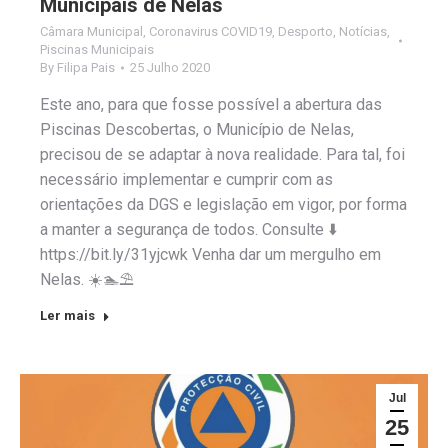
Municipais de Nelas
Câmara Municipal
,
Coronavirus COVID19
,
Desporto
,
Notícias
,
Piscinas Municipais
By
Filipa Pais
25 Julho 2020
Este ano, para que fosse possível a abertura das
Piscinas Descobertas, o Município de Nelas,
precisou de se adaptar à nova realidade. Para tal, foi
necessário implementar e cumprir com as
orientações da DGS e legislação em vigor, por forma
a manter a segurança de todos. Consulte ⬇️
https://bit.ly/31yjcwk Venha dar um mergulho em
Nelas. ☀️🏊⛱
Ler mais
Jul
25