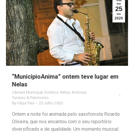
25
2020
“MunicipioAnima” ontem teve lugar em
Nelas
Câmara Municipal
,
Eventos
,
Nelas
,
Notícias
,
Turismo & Património
By
Filipa Pais
25 Julho 2020
Ontem a noite foi animada pelo saxofonista Ricardo
Oliveira, que nos encantou com o seu reportório
diversificado e de qualidade. Um momento musical