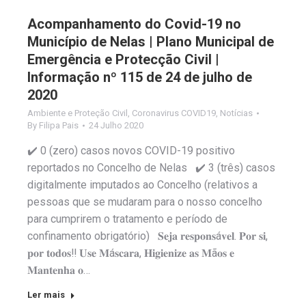
Acompanhamento do Covid-19 no
Município de Nelas | Plano Municipal de
Emergência e Protecção Civil |
Informação nº 115 de 24 de julho de
2020
Ambiente e Proteção Civil
,
Coronavirus COVID19
,
Notícias
By
Filipa Pais
24 Julho 2020
✔️ 0 (zero) casos novos COVID-19 positivo
reportados no Concelho de Nelas ✔️ 3 (três) casos
digitalmente imputados ao Concelho (relativos a
pessoas que se mudaram para o nosso concelho
para cumprirem o tratamento e período de
confinamento obrigatório) 𝐒𝐞𝐣𝐚 𝐫𝐞𝐬𝐩𝐨𝐧𝐬á𝐯𝐞𝐥. 𝐏𝐨𝐫 𝐬𝐢,
𝐩𝐨𝐫 𝐭𝐨𝐝𝐨𝐬‼️ 𝐔𝐬𝐞 𝐌á𝐬𝐜𝐚𝐫𝐚, 𝐇𝐢𝐠𝐢𝐞𝐧𝐢𝐳𝐞 𝐚𝐬 𝐌ã𝐨𝐬 𝐞
𝐌𝐚𝐧𝐭𝐞𝐧𝐡𝐚 𝐨…
Ler mais