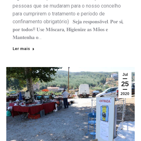
pessoas que se mudaram para o nosso concelho
para cumprirem o tratamento e período de
confinamento obrigatório) 𝐒𝐞𝐣𝐚 𝐫𝐞𝐬𝐩𝐨𝐧𝐬á𝐯𝐞𝐥. 𝐏𝐨𝐫 𝐬𝐢,
𝐩𝐨𝐫 𝐭𝐨𝐝𝐨𝐬‼️ 𝐔𝐬𝐞 𝐌á𝐬𝐜𝐚𝐫𝐚, 𝐇𝐢𝐠𝐢𝐞𝐧𝐢𝐳𝐞 𝐚𝐬 𝐌ã𝐨𝐬 𝐞
𝐌𝐚𝐧𝐭𝐞𝐧𝐡𝐚 𝐨…
Ler mais
Jul
25
2020