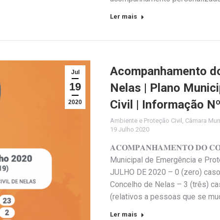
Ler mais
Acompanhamento do 
Jul
19
Nelas | Plano Munic
Civil | Informação N
2020
Ambiente e Proteção Civil
,
Câmara Muni
19 Julho 2020
𝐀𝐂𝐎𝐌𝐏𝐀𝐍𝐇𝐀𝐌𝐄𝐍𝐓𝐎 𝐃𝐎 𝐂𝐎
Municipal de Emergência e Pro
JULHO DE 2020 – 0 (zero) caso
Concelho de Nelas – 3 (três) c
(relativos a pessoas que se m
Ler mais