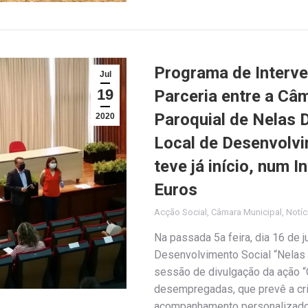
Programa de Interve
Jul
19
Parceria entre a Câ
Paroquial de Nelas 
2020
Local de Desenvolvi
teve já início, num 
Euros
Acção Social
,
Câmara Municipal
,
Notíc
Na passada 5a feira, dia 16 de 
Desenvolvimento Social “Nelas 4
sessão de divulgação da ação “
desempregadas, que prevê a cr
acompanhamento personalizado e