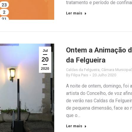
tratamento e período de confina
Ler mais
Ontem a Animação de
Jul
20
da Felgueira
2020
Caldas da Felgueira
,
Câmara Municipal
By
Filipa Pais
20 Julho 2020
A noite de ontem, domingo, foi
artista do Concelho, de voz afin
de verão nas Caldas da Felgueir
de pequena dimensão, face ao
que o…
Ler mais