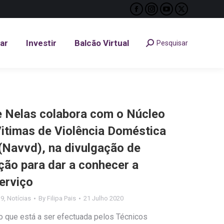
Facebook
Instagram
YouTube
X
tar
Investir
Balcão Virtual
Pesquisar
Search:
page
page
page
page
opens
opens
opens
opens
tar
Investir
Balcão Virtual
Pesquisar
Search:
in
in
in
in
new
new
new
new
window
window
window
window
 Nelas colabora com o Núcleo
itimas de Violência Doméstica
 (Navvd), na divulgação de
ção para dar a conhecer a
erviço
19
,
Notícias
By
Filipa Pais
21 Julho 2020
o que está a ser efectuada pelos Técnicos