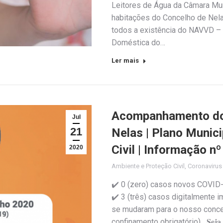
Leitores de Água da Câmara Muni
habitações do Concelho de Nelas
todos a existência do NAVVD – 
Doméstica do…
Ler mais
Acompanhamento do 
Jul
21
Nelas | Plano Munic
Civil | Informação n
2020
Ambiente e Proteção Civil
,
Coronaviru
✔️ 0 (zero) casos novos COVID
✔️ 3 (três) casos digitalmente 
se mudaram para o nosso concel
confinamento obrigatório) 𝐒𝐞𝐣𝐚 𝐫𝐞𝐬𝐩𝐨𝐧