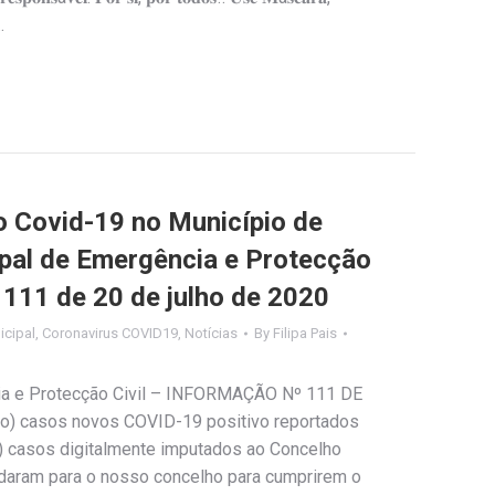
…
Covid-19 no Município de
ipal de Emergência e Protecção
º 111 de 20 de julho de 2020
cipal
,
Coronavirus COVID19
,
Notícias
By
Filipa Pais
ia e Protecção Civil – INFORMAÇÃO Nº 111 DE
o) casos novos COVID-19 positivo reportados
s) casos digitalmente imputados ao Concelho
daram para o nosso concelho para cumprirem o