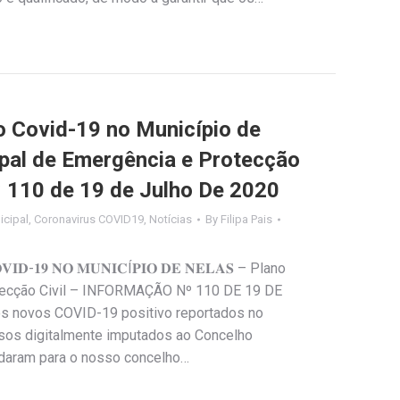
Covid-19 no Município de
ipal de Emergência e Protecção
º 110 de 19 de Julho De 2020
cipal
,
Coronavirus COVID19
,
Notícias
By
Filipa Pais
𝐈𝐃-𝟏𝟗 𝐍𝐎 𝐌𝐔𝐍𝐈𝐂Í𝐏𝐈𝐎 𝐃𝐄 𝐍𝐄𝐋𝐀𝐒 – Plano
tecção Civil – INFORMAÇÃO Nº 110 DE 19 DE
s novos COVID-19 positivo reportados no
asos digitalmente imputados ao Concelho
udaram para o nosso concelho…