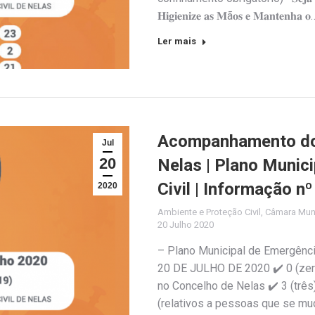
𝐇𝐢𝐠𝐢𝐞𝐧𝐢𝐳𝐞 𝐚𝐬 𝐌ã𝐨𝐬 𝐞 𝐌𝐚𝐧𝐭𝐞𝐧𝐡𝐚 𝐨
Ler mais
Acompanhamento do 
Jul
20
Nelas | Plano Munic
Civil | Informação n
2020
Ambiente e Proteção Civil
,
Câmara Muni
20 Julho 2020
– Plano Municipal de Emergênc
20 DE JULHO DE 2020 ✔️ 0 (zer
no Concelho de Nelas ✔️ 3 (trê
(relativos a pessoas que se mu