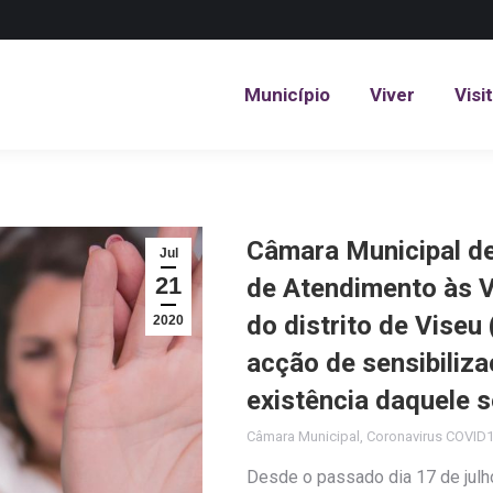
Município
Viver
Visi
Município
Viver
Visi
Câmara Municipal de
Jul
21
de Atendimento às V
do distrito de Viseu
2020
acção de sensibiliza
existência daquele s
Câmara Municipal
,
Coronavirus COVID
Desde o passado dia 17 de julh