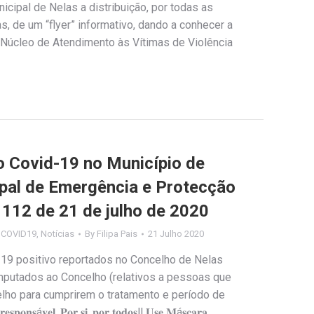
cipal de Nelas a distribuição, por todas as
, de um “flyer” informativo, dando a conhecer a
Núcleo de Atendimento às Vítimas de Violência
Covid-19 no Município de
ipal de Emergência e Protecção
º 112 de 21 de julho de 2020
s COVID19
,
Notícias
By
Filipa Pais
21 Julho 2020
-19 positivo reportados no Concelho de Nelas
imputados ao Concelho (relativos a pessoas que
ho para cumprirem o tratamento e período de
𝐬á𝐯𝐞𝐥. 𝐏𝐨𝐫 𝐬𝐢, 𝐩𝐨𝐫 𝐭𝐨𝐝𝐨𝐬‼️ 𝐔𝐬𝐞 𝐌á𝐬𝐜𝐚𝐫𝐚,