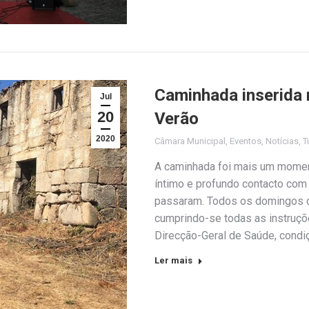
Caminhada inserida
Jul
20
Verão
2020
Câmara Municipal
,
Eventos
,
Notícias
,
T
A caminhada foi mais um mome
íntimo e profundo contacto com 
passaram. Todos os domingos d
cumprindo-se todas as instruç
Direcção-Geral de Saúde, condi
Ler mais