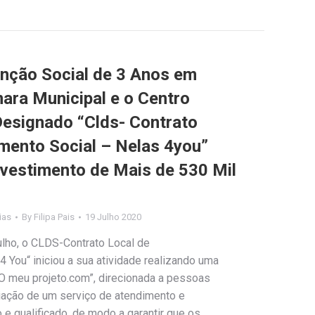
nção Social de 3 Anos em
mara Municipal e o Centro
Designado “Clds- Contrato
mento Social – Nelas 4you”
Investimento de Mais de 530 Mil
ias
By
Filipa Pais
19 Julho 2020
julho, o CLDS-Contrato Local de
 You“ iniciou a sua atividade realizando uma
O meu projeto.com”, direcionada a pessoas
iação de um serviço de atendimento e
 qualificado, de modo a garantir que os…