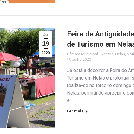
Feira de Antiguidade
Jul
19
de Turismo em Nela
2020
Câmara Municipal
,
Eventos
,
Nelas
,
Notí
19 Julho 2020
Já está a decorrer a Feira de A
Turismo em Nelas e prolongar-se-
realiza-se no terceiro domingo
Nelas, permitindo apreciar e co
e…
Ler mais