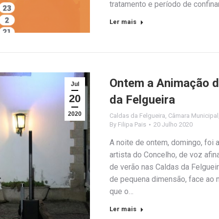
tratamento e período de confina
Ler mais
Ontem a Animação de
Jul
20
da Felgueira
2020
Caldas da Felgueira
,
Câmara Municipal
By
Filipa Pais
20 Julho 2020
A noite de ontem, domingo, foi
artista do Concelho, de voz afin
de verão nas Caldas da Felgueir
de pequena dimensão, face ao
que o…
Ler mais