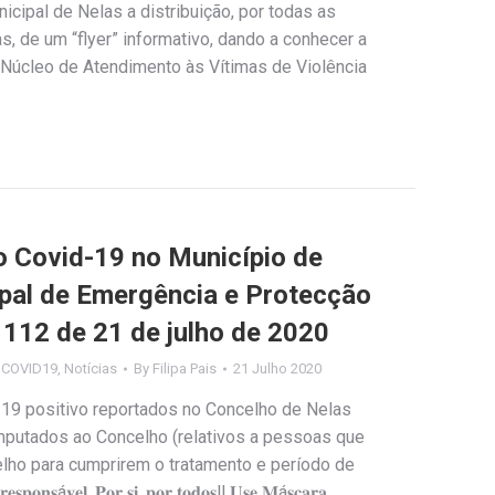
cipal de Nelas a distribuição, por todas as
, de um “flyer” informativo, dando a conhecer a
Núcleo de Atendimento às Vítimas de Violência
Covid-19 no Município de
ipal de Emergência e Protecção
º 112 de 21 de julho de 2020
s COVID19
,
Notícias
By
Filipa Pais
21 Julho 2020
-19 positivo reportados no Concelho de Nelas
imputados ao Concelho (relativos a pessoas que
ho para cumprirem o tratamento e período de
𝐬á𝐯𝐞𝐥. 𝐏𝐨𝐫 𝐬𝐢, 𝐩𝐨𝐫 𝐭𝐨𝐝𝐨𝐬‼️ 𝐔𝐬𝐞 𝐌á𝐬𝐜𝐚𝐫𝐚,