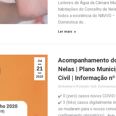
Leitores de Água da Câmara Muni
habitações do Concelho de Nelas
todos a existência do NAVVD – 
Doméstica do…
Ler mais
Acompanhamento do 
Jul
21
Nelas | Plano Munic
Civil | Informação n
2020
Ambiente e Proteção Civil
,
Coronaviru
✔️ 0 (zero) casos novos COVID
✔️ 3 (três) casos digitalmente 
se mudaram para o nosso concel
confinamento obrigatório) 𝐒𝐞𝐣𝐚 𝐫𝐞𝐬𝐩𝐨𝐧