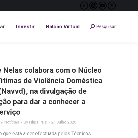
Facebook
Instagram
YouTube
X
tar
Investir
Balcão Virtual
Pesquisar
Search:
page
page
page
page
opens
opens
opens
opens
tar
Investir
Balcão Virtual
Pesquisar
Search:
in
in
in
in
new
new
new
new
window
window
window
window
 Nelas colabora com o Núcleo
itimas de Violência Doméstica
 (Navvd), na divulgação de
ção para dar a conhecer a
erviço
19
,
Notícias
By
Filipa Pais
21 Julho 2020
o que está a ser efectuada pelos Técnicos