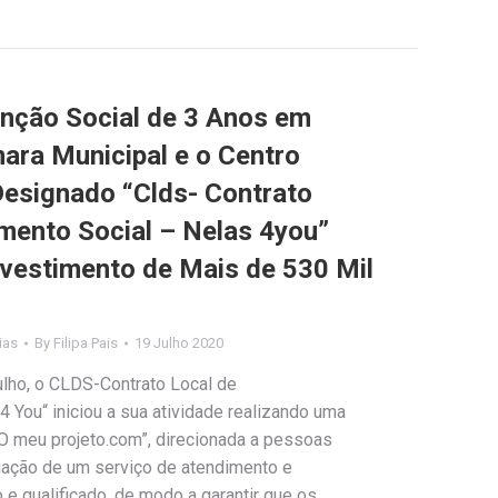
nção Social de 3 Anos em
mara Municipal e o Centro
Designado “Clds- Contrato
mento Social – Nelas 4you”
Investimento de Mais de 530 Mil
ias
By
Filipa Pais
19 Julho 2020
julho, o CLDS-Contrato Local de
 You“ iniciou a sua atividade realizando uma
O meu projeto.com”, direcionada a pessoas
iação de um serviço de atendimento e
 qualificado, de modo a garantir que os…