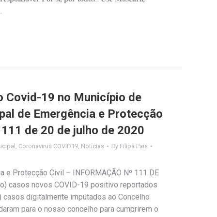
…
Covid-19 no Município de
ipal de Emergência e Protecção
º 111 de 20 de julho de 2020
cipal
,
Coronavirus COVID19
,
Notícias
By
Filipa Pais
ia e Protecção Civil – INFORMAÇÃO Nº 111 DE
o) casos novos COVID-19 positivo reportados
s) casos digitalmente imputados ao Concelho
daram para o nosso concelho para cumprirem o