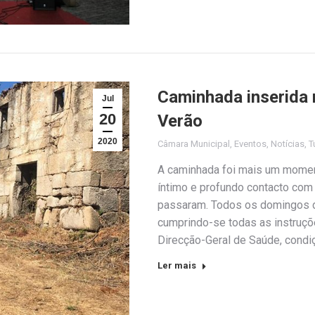
Caminhada inserida
Jul
20
Verão
2020
Câmara Municipal
,
Eventos
,
Notícias
,
T
A caminhada foi mais um mome
íntimo e profundo contacto com 
passaram. Todos os domingos d
cumprindo-se todas as instruç
Direcção-Geral de Saúde, condi
Ler mais