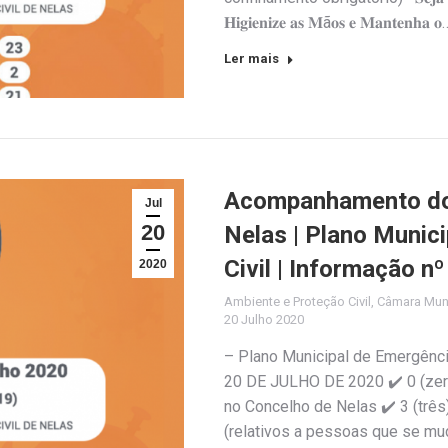
𝐇𝐢𝐠𝐢𝐞𝐧𝐢𝐳𝐞 𝐚𝐬 𝐌ã𝐨𝐬 𝐞 𝐌𝐚𝐧𝐭𝐞𝐧𝐡𝐚 𝐨
Ler mais
Acompanhamento do 
Jul
20
Nelas | Plano Munic
Civil | Informação n
2020
Ambiente e Proteção Civil
,
Câmara Muni
20 Julho 2020
– Plano Municipal de Emergênc
20 DE JULHO DE 2020 ✔️ 0 (zer
no Concelho de Nelas ✔️ 3 (trê
(relativos a pessoas que se mu