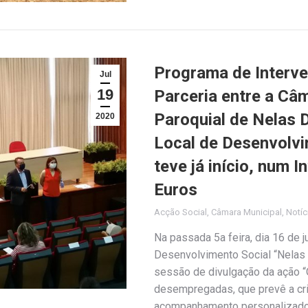
Programa de Interve
Jul
19
Parceria entre a Câ
Paroquial de Nelas 
2020
Local de Desenvolvi
teve já início, num 
Euros
Acção Social
,
Câmara Municipal
,
Notíc
Na passada 5a feira, dia 16 de 
Desenvolvimento Social “Nelas 4
sessão de divulgação da ação “
desempregadas, que prevê a cr
acompanhamento personalizado e