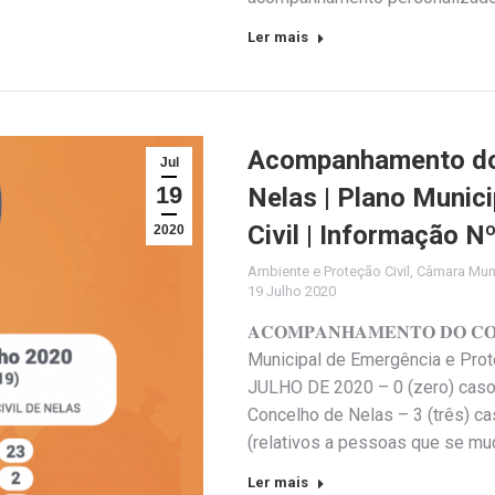
Ler mais
Acompanhamento do 
Jul
19
Nelas | Plano Munic
Civil | Informação N
2020
Ambiente e Proteção Civil
,
Câmara Muni
19 Julho 2020
𝐀𝐂𝐎𝐌𝐏𝐀𝐍𝐇𝐀𝐌𝐄𝐍𝐓𝐎 𝐃𝐎 𝐂𝐎
Municipal de Emergência e Pro
JULHO DE 2020 – 0 (zero) caso
Concelho de Nelas – 3 (três) c
(relativos a pessoas que se m
Ler mais