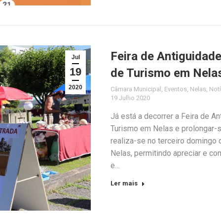
Feira de Antiguidade
Jul
19
de Turismo em Nela
2020
Câmara Municipal
,
Eventos
,
Nelas
,
Notí
19 Julho 2020
Já está a decorrer a Feira de A
Turismo em Nelas e prolongar-se-
realiza-se no terceiro domingo
Nelas, permitindo apreciar e co
e…
Ler mais