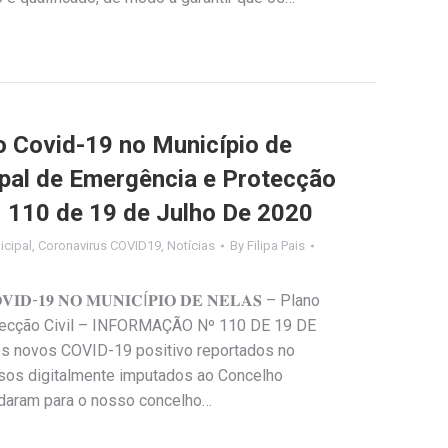
Covid-19 no Município de
ipal de Emergência e Protecção
º 110 de 19 de Julho De 2020
cipal
,
Coronavirus COVID19
,
Notícias
By
Filipa Pais
𝐈𝐃-𝟏𝟗 𝐍𝐎 𝐌𝐔𝐍𝐈𝐂Í𝐏𝐈𝐎 𝐃𝐄 𝐍𝐄𝐋𝐀𝐒 – Plano
tecção Civil – INFORMAÇÃO Nº 110 DE 19 DE
s novos COVID-19 positivo reportados no
asos digitalmente imputados ao Concelho
udaram para o nosso concelho…