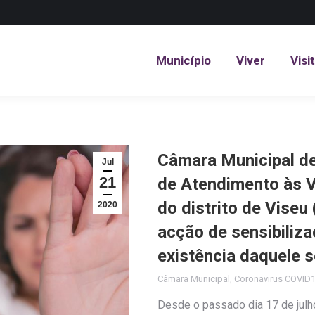
Município
Viver
Visi
Município
Viver
Visi
Câmara Municipal de
Jul
21
de Atendimento às V
do distrito de Viseu
2020
acção de sensibiliza
existência daquele s
Câmara Municipal
,
Coronavirus COVID
Desde o passado dia 17 de julh